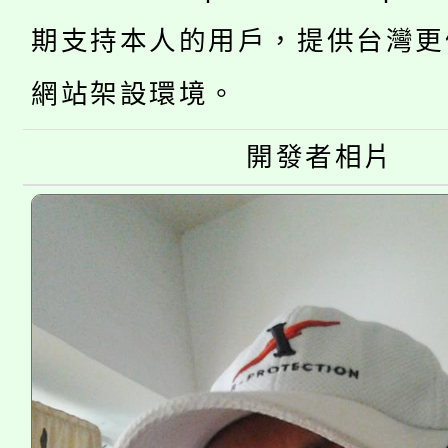
桃園市115學年度學生
期支持本人的用戶，提供台灣更
車」活動
公告本校115學年度第
生本土語及新住民語歌
網站架設環境。
公告本校115學年度第
代理(課)教師甄選結果(
開發者相片
轉知中國文化大學推廣
代理(課)教師甄選結果(
《TA101》溝通分析
程，歡迎學生輔導中心
心理、諮商輔導、社會
系所師生報名參加。