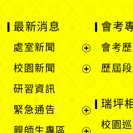
最新消息
會考
處室新聞
會考歷
展
校園新聞
歷屆段
開
展
研習資訊
選
開
瑞坪
緊急通告
單
選
展
校園巡
親師生專區