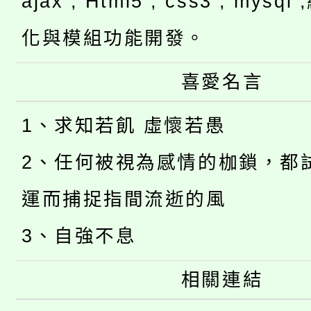
ajax , Html5 , css3 , mysq
化與模組功能開發。
喜愛名言
1、求知若飢 虛懷若愚
2、任何被視為感情的枷鎖，都
運而捕捉指間流逝的風
3、自強不息
相關連結