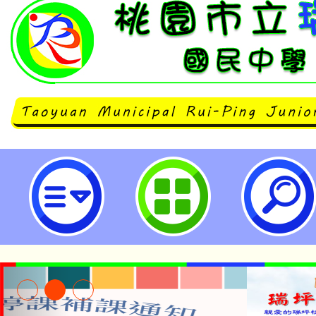
neilrpjhstyc網站設計者：徐嘉裕 N