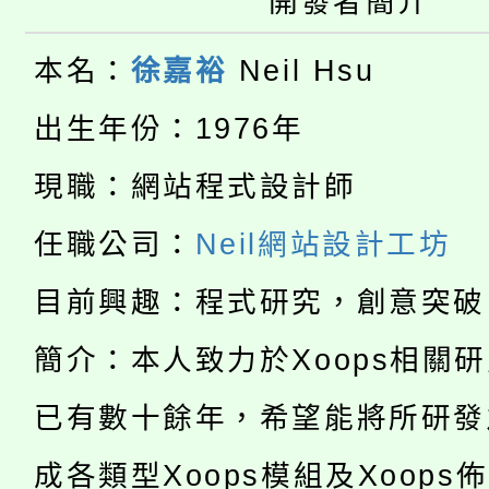
開發者簡介
公告本校115學年度第
生本土語及新住民語歌
本名：
徐嘉裕
Neil Hsu
公告本校115學年度第
代理(課)教師甄選結果(
出生年份：1976年
轉知中國文化大學推廣
代理(課)教師甄選結果(
現職：網站程式設計師
淨零綠生活教案入校路
《TA101》溝通分析
任職公司：
Neil網站設計工坊
115年食農教育專業人
會
程，歡迎學生輔導中心
目前興趣：程式研究，創意突破
學期銜接期間理賠案件
程
心理、諮商輔導、社會
簡介：本人致力於Xoops相關
淨零綠領人才培育課程
學籍身 分審查程序及
系所師生報名參加。
已有數十餘年，希望能將所研發
公告本校115學年度第1
版
「2026金融保險知識
成各類型Xoops模組及Xoops
代理(課)教師甄選結果(