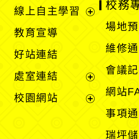
校務
線上自主學習
展
場地預
教育宣導
開
維修通
好站連結
選
會議記
處室連結
單
展
網站F
校園網站
開
展
事項通
選
開
瑞坪儲