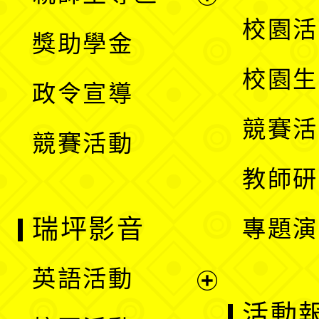
單
開
展
校園活
獎助學金
選
開
校園生
政令宣導
單
選
競賽活
競賽活動
單
教師研
瑞坪影音
專題演
英語活動
展
活動