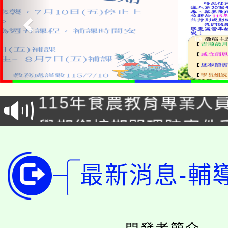
淨零綠生活教案入校路
115年食農教育專業人
會
學期銜接期間理賠案件
程
淨零綠領人才培育課程
學籍身 分審查程序及
最新消息-輔
公告本校115學年度第1
版
「2026金融保險知識
代理(課)教師甄選結果(
桃園市115學年度學生
車」活動