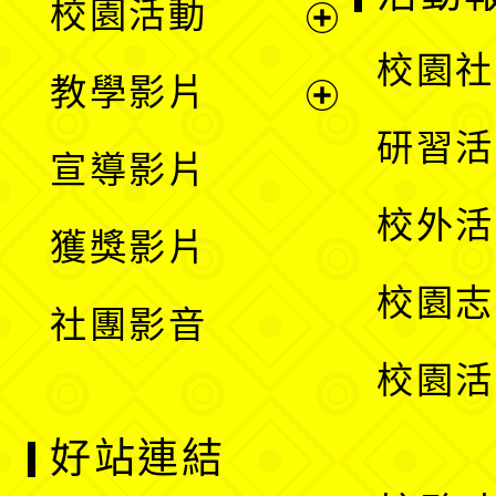
校園活動
開
展
校園社
教學影片
選
開
展
研習活
宣導影片
單
選
開
校外活
獲獎影片
單
選
校園志
社團影音
單
校園活
好站連結