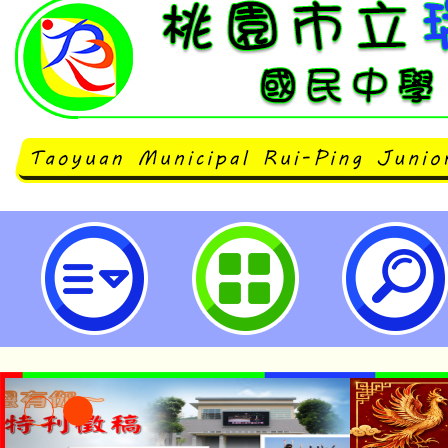
neilrpjhstyc網站設計者：徐嘉裕 N