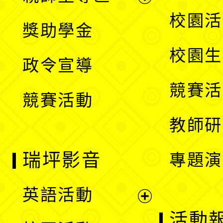
單
開
展
校園活
獎助學金
選
開
校園生
政令宣導
單
選
競賽活
競賽活動
單
教師研
瑞坪影音
專題演
英語活動
展
活動