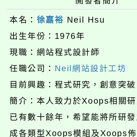
開發者簡介
大園自造教育及科技中心
視費優惠，中低收入戶
大溪自造教育及科技中心
份教師增能研習
本名：
徐嘉裕
Neil Hsu
半價優惠，詳情可洽有
淨零綠生活教案入校路
份教師研習
出生年份：1976年
者。
115年食農教育專業人
會
現職：網站程式設計師
「本色祭」8/29、30
程
任職公司：
Neil網站設計工坊
8/21下午1時於龍潭區
場熱烈登場!
目前興趣：程式研究，創意突破
YOUNG桃局內行報名
徵才活動。
簡介：本人致力於Xoops相關
8月14至27日，桃園
局官網。
已有數十餘年，希望能將所研發
115年桃園市運動會8/1
開!
成各類型Xoops模組及Xoops