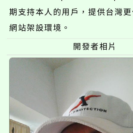
桃園市低收入戶享有免
田徑場及游泳池舉行。
期支持本人的用戶，提供台灣更
大園自造教育及科技中心
視費優惠，中低收入戶
網站架設環境。
大溪自造教育及科技中心
份教師增能研習
半價優惠，詳情可洽有
淨零綠生活教案入校路
開發者相片
份教師研習
者。
115年食農教育專業人
會
程