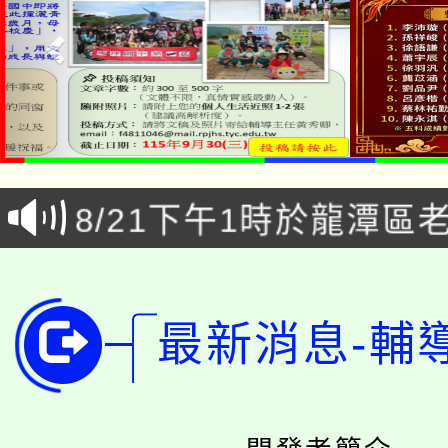
「本色祭」8/29、30
8/21下午1時於龍潭區
場熱烈登場!
YOUNG桃局內行報名
徵才活動。
8月14至27日，桃園
局官網。
最新消息-輔
115年桃園市運動會8/1
開!
桃園市低收入戶享有免
田徑場及游泳池舉行。