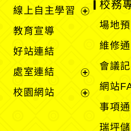
校務
線上自主學習
展
場地預
教育宣導
開
維修通
好站連結
選
會議記
處室連結
單
展
網站F
校園網站
開
展
事項通
選
開
瑞坪儲