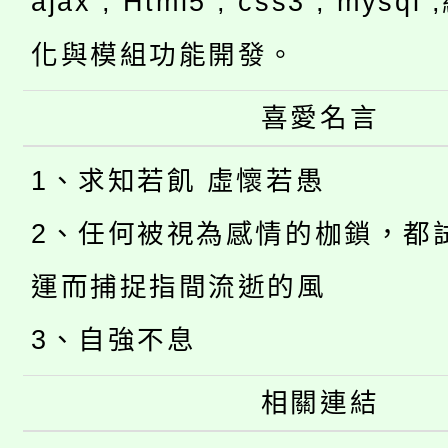
ajax , Html5 , css3 , mysq
化與模組功能開發。
喜愛名言
1、求知若飢 虛懷若愚
2、任何被視為感情的枷鎖，都
運而捕捉指間流逝的風
3、自強不息
相關連結