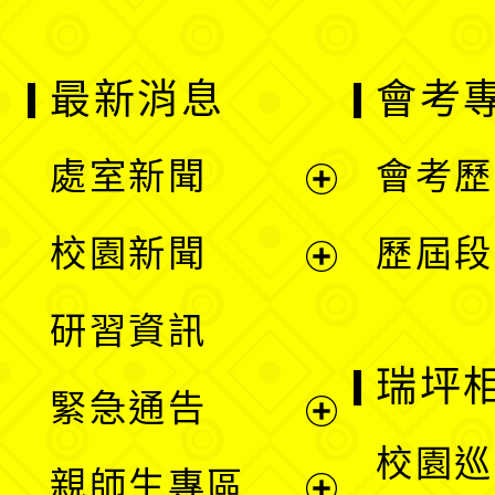
最新消息
會考
處室新聞
會考歷
展
校園新聞
歷屆段
開
展
研習資訊
選
開
瑞坪
緊急通告
單
選
展
校園巡
親師生專區