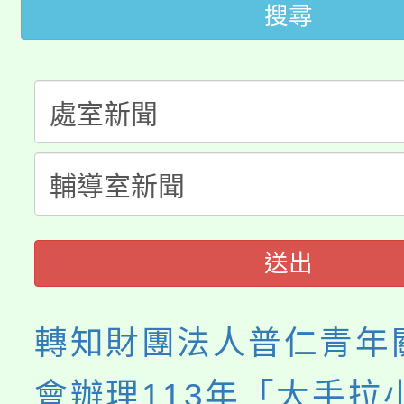
桃園市115學年度學生
車」活動
搜尋
公告本校115學年度第
生本土語及新住民語歌
公告本校115學年度第
代理(課)教師甄選結果(
轉知中國文化大學推廣
代理(課)教師甄選結果(
《TA101》溝通分析
程，歡迎學生輔導中心
送出
心理、諮商輔導、社會
轉知財團法人普仁青年
系所師生報名參加。
會辦理113年「大手拉