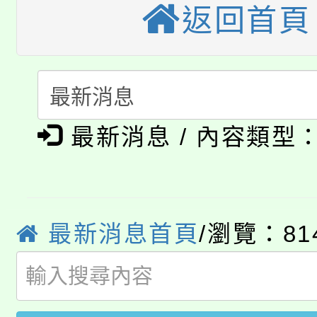
公告本校115學年度第
生本土語及新住民語歌
返回首頁
公告本校115學年度第
代理(課)教師甄選結果(
轉知中國文化大學推廣
代理(課)教師甄選結果(
淨零綠生活教案入校路
《TA101》溝通分析
最新消息 / 內容類型
115年食農教育專業人
會
程，歡迎學生輔導中心
學期銜接期間理賠案件
程
心理、諮商輔導、社會
淨零綠領人才培育課程
學籍身 分審查程序及
最新消息首頁
/瀏覽：81
系所師生報名參加。
公告本校115學年度第1
版
「2026金融保險知識
代理(課)教師甄選結果(