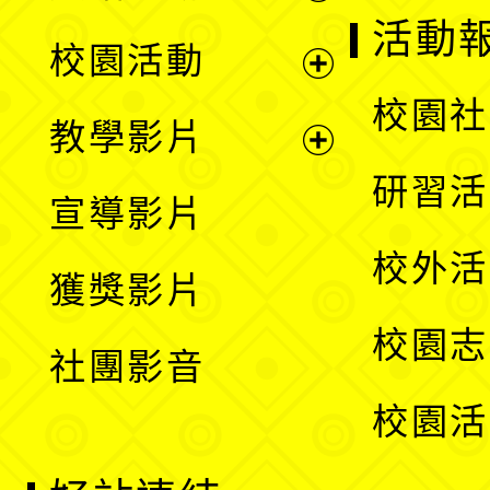
展
活動
校園活動
開
展
校園社
教學影片
選
開
展
研習活
宣導影片
單
選
開
校外活
獲獎影片
單
選
校園志
社團影音
單
校園活