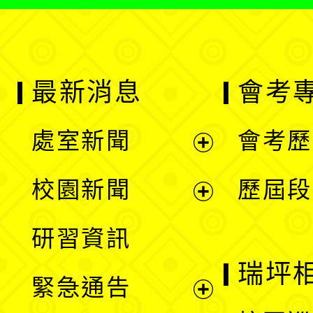
最新消息
會考
處室新聞
會考歷
展
校園新聞
歷屆段
開
展
研習資訊
選
開
瑞坪
緊急通告
單
選