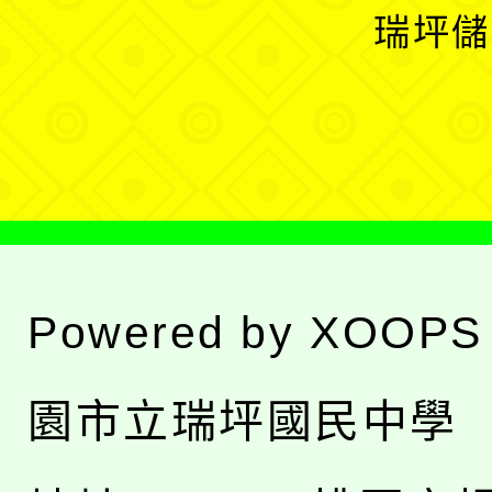
選
開
瑞坪儲
單
選
單
Powered by
XOOPS
園市立瑞坪國民中學