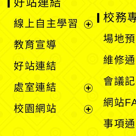
好站連結
校務
線上自主學習
展
場地預
教育宣導
開
維修通
好站連結
選
會議記
處室連結
單
展
網站F
校園網站
開
展
事項通