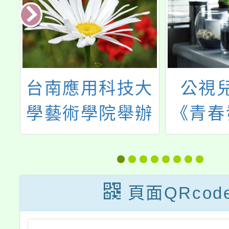
大
公視兒少節目
長榮
辦
《青春發言人》
115
來
將於 12/15 晚間
中等學
9 點推出「躲在
生職業
螢幕背後的人是
入學招
頁面QRcod
誰？-青少年網路
報名方