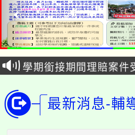
淨零綠生活教案入校路
115年食農教育專業人
會
學期銜接期間理賠案件
程
淨零綠領人才培育課程
學籍身 分審查程序及
公告本校115學年度第1
版
最新消息-輔
「2026金融保險知識
代理(課)教師甄選結果(
桃園市115學年度學生
車」活動