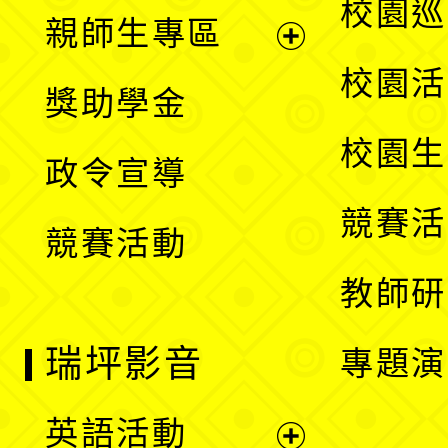
展
校園巡
親師生專區
單
開
展
校園活
獎助學金
選
開
校園生
政令宣導
單
選
競賽活
競賽活動
單
教師研
瑞坪影音
專題演
英語活動