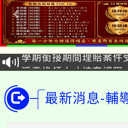
淨零綠生活教案入校路
115年食農教育專業人
會
學期銜接期間理賠案件
程
淨零綠領人才培育課程
學籍身 分審查程序及
公告本校115學年度第1
版
「2026金融保險知識
最新消息-輔
代理(課)教師甄選結果(
桃園市115學年度學生
車」活動
公告本校115學年度第
生本土語及新住民語歌