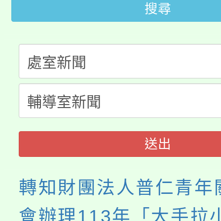
搜尋
公告本校115學年度第
生本土語及新住民語歌
公告本校115學年度第
代理(課)教師甄選結果(
轉知中國文化大學推廣
代理(課)教師甄選結果(
《TA101》溝通分析
程，歡迎學生輔導中心
送出
心理、諮商輔導、社會
系所師生報名參加。
轉知財團法人普仁青年
會辦理113年「大手拉