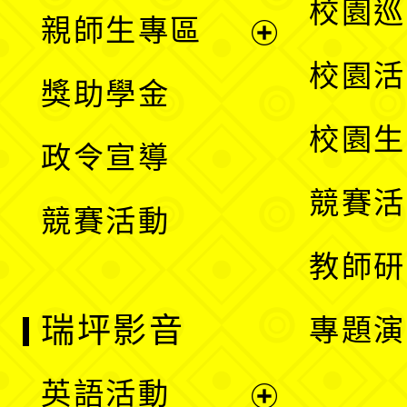
展
校園巡
親師生專區
單
開
展
校園活
獎助學金
選
開
校園生
政令宣導
單
選
競賽活
競賽活動
單
教師研
瑞坪影音
專題演
英語活動