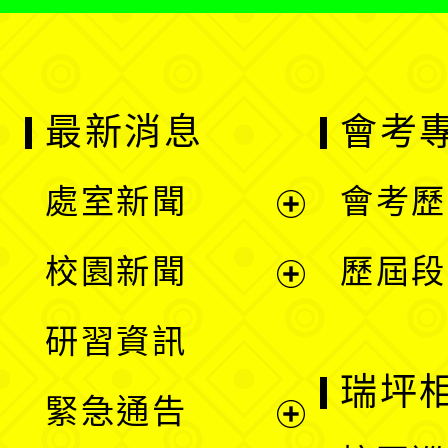
最新消息
會考
處室新聞
會考歷
展
校園新聞
歷屆段
開
展
研習資訊
選
開
瑞坪
緊急通告
單
選