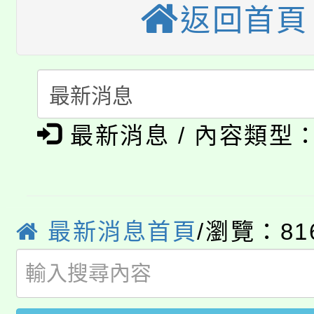
返回首頁
公告本校115學年度第
代理(課)教師甄選結果(
轉知中國文化大學推廣
代理(課)教師甄選結果(
淨零綠生活教案入校路
《TA101》溝通分析
115年食農教育專業人
最新消息 / 內容類型
會
程，歡迎學生輔導中心
學期銜接期間理賠案件
程
心理、諮商輔導、社會
淨零綠領人才培育課程
學籍身 分審查程序及
系所師生報名參加。
最新消息首頁
/瀏覽：81
公告本校115學年度第1
版
「2026金融保險知識
代理(課)教師甄選結果(
桃園市115學年度學生
車」活動