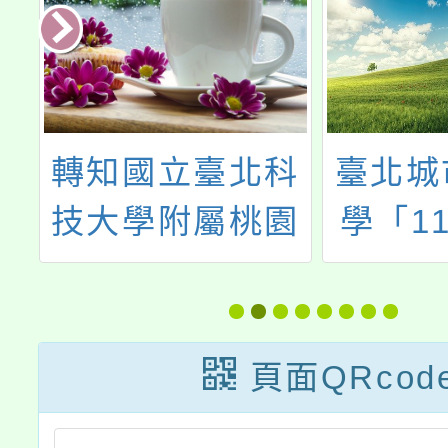
年
轉知國立臺北科
臺北城
山
技大學附屬桃園
學「1
德
農工高級中等學
城市技
度
校進修部（夜
五專完
校）113學年度
學說明
頁面QRcod
免試入學招生訊