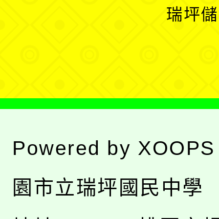
選
開
瑞坪儲
單
選
單
Powered by
XOOPS
園市立瑞坪國民中學