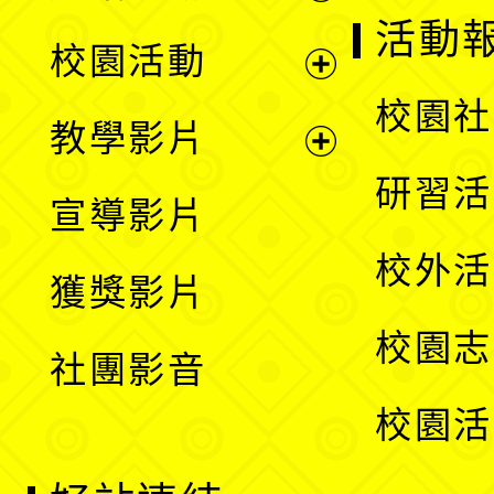
展
活動
校園活動
開
展
校園社
教學影片
選
開
展
研習活
宣導影片
單
選
開
校外活
獲獎影片
單
選
校園志
社團影音
單
校園活