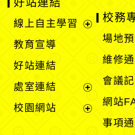
好站連結
校務
線上自主學習
展
場地預
教育宣導
開
維修通
好站連結
選
會議記
處室連結
單
展
網站F
校園網站
開
展
事項通