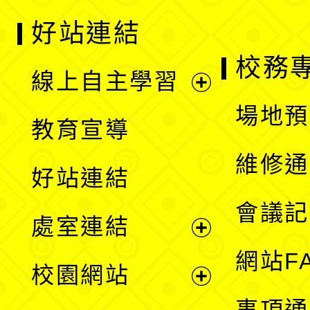
好站連結
校務
線上自主學習
展
場地預
教育宣導
開
維修通
好站連結
選
會議記
處室連結
單
展
網站F
校園網站
開
展
事項通