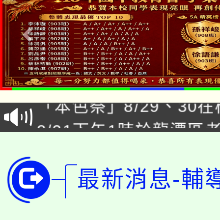
公告本校115學年度第1
「本色祭」8/29、30
代理(課)教師甄選結果
8/21下午1時於龍潭區
場熱烈登場!
告(尚有缺額)
YOUNG桃局內行報名
徵才活動。
8月14至27日，桃園
局官網。
最新消息-輔
115年桃園市運動會8/1
開!