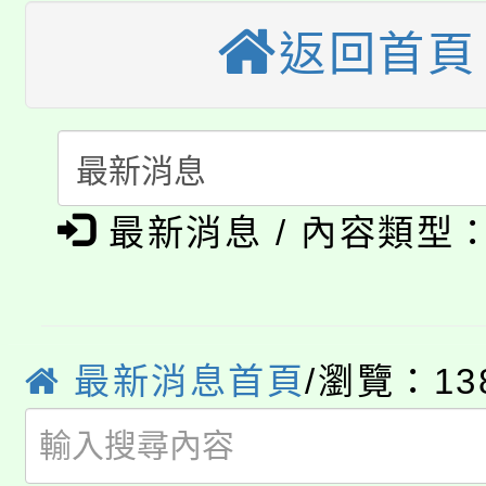
桃園市低收入戶享有免
田徑場及游泳池舉行。
返回首頁
大園自造教育及科技中心
視費優惠，中低收入戶
大溪自造教育及科技中心
份教師增能研習
半價優惠，詳情可洽有
淨零綠生活教案入校路
份教師研習
者。
公告本校115學年度第1
會
最新消息 / 內容類型
「本色祭」8/29、30
代理(課)教師甄選結果
8/21下午1時於龍潭區
場熱烈登場!
告(尚有缺額)
最新消息首頁
/瀏覽：13
YOUNG桃局內行報名
徵才活動。
8月14至27日，桃園
局官網。