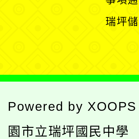
選
開
瑞坪儲
單
選
單
Powered by
XOOPS
園市立瑞坪國民中學