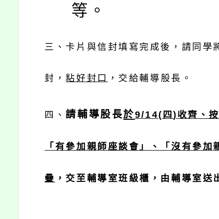
等。
三、卡片與信封填寫完成後，請同學
封，
粘好封口
，交給輔導股長。
請輔導股長
於
四、
9/14(
四
)
收齊、
「有參加親師座談會」、「沒有參加
疊
，交至輔導室班級櫃，由輔導室送