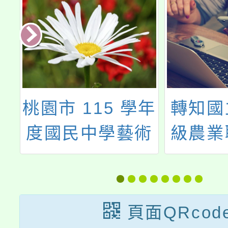
科
桃園市 115 學年
轉知國
城
度國民中學藝術
級農業
五
才能音樂班 鑑定
112
明
二次招生簡章
中等學
迎
生專業
頁面QRcod