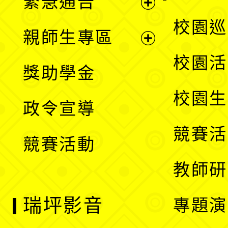
緊急通告
單
選
展
校園巡
親師生專區
單
開
展
校園活
獎助學金
選
開
校園生
政令宣導
單
選
競賽活
競賽活動
單
教師研
瑞坪影音
專題演