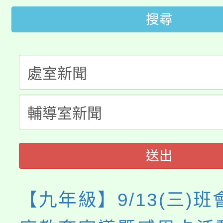
115年桃園市運動會8/1
開!
搜尋
桃園市低收入戶享有免
田徑場及游泳池舉行。
大園自造教育及科技中心
視費優惠，中低收入戶
大溪自造教育及科技中心
份教師增能研習
半價優惠，詳情可洽有
淨零綠生活教案入校路
份教師研習
者。
會
送出
【九年級】9/13(三)