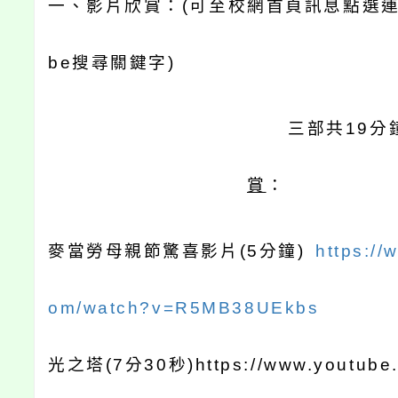
一、影片欣賞：
(
可至校網首頁訊息點選
be
搜尋關鍵字
)
三部共
19
分
賞
：
麥當勞母親節驚喜影片
(5
分鐘
)
https://
om/watch?v=R5MB38UEkbs
光之塔
(7
分
30
秒
)
https://www.youtube