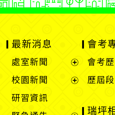
最新消息
會考
處室新聞
會考歷
展
校園新聞
歷屆段
開
展
研習資訊
選
開
瑞坪