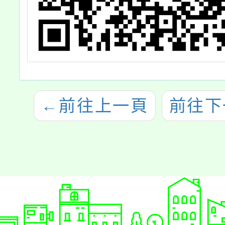
←
前往上一頁
前往下