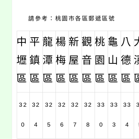
請參考：桃園市各區郵遞區號
中
平
龍
楊
新
觀
桃
龜
八
壢
鎮
潭
梅
屋
音
園
山
德
區
區
區
區
區
區
區
區
區
32
32
32
32
32
32
33
33
33
0
4
5
6
7
8
0
3
4