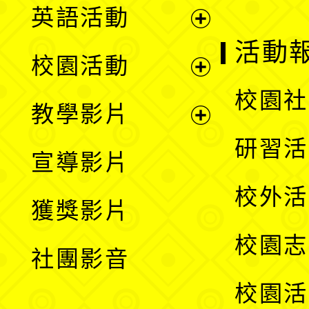
英語活動
展
活動
校園活動
開
展
校園社
教學影片
選
開
展
研習活
宣導影片
單
選
開
校外活
獲獎影片
單
選
校園志
社團影音
單
校園活