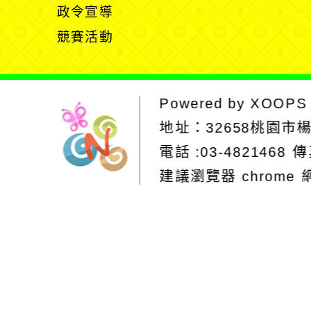
開
政令宣導
單
選
競賽活動
單
Powered by
XOOPS
地址：
32658桃園市
電話 :03-4821468
傳
建議瀏覽器 chrome
網站設計：Neil
網站設計工坊