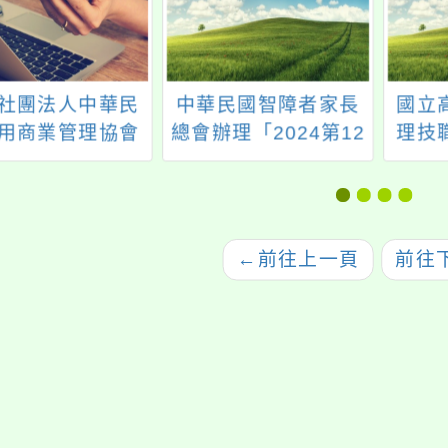
社團法人中華民
中華民國智障者家長
國立
用商業管理協會
總會辦理「2024第12
理技
索營-2025夏令
屆全國心智障礙者才
遊飛
名開始!!檢附活動
藝大賽」活動簡章1
簡章海報
份，請鼓勵學生及其
家長踴躍報名參加。
←
前往上一頁
前往