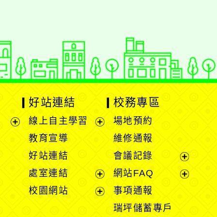
好站連結
校務專區
線上自主學習
場地預約
展
展
教育宣導
維修通報
開
開
好站連結
會議記錄
選
選
展
處室連結
網站FAQ
單
單
開
展
展
校園網站
事項通報
選
開
開
展
瑞坪儲蓄專戶
單
選
選