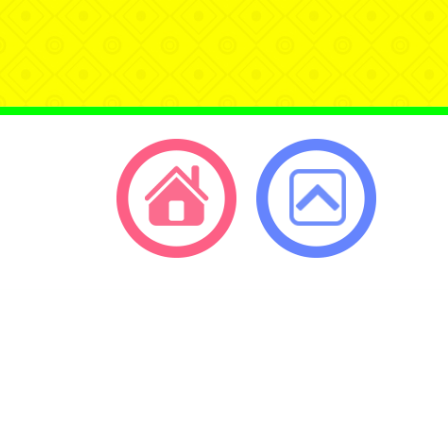
開
單
單
選
單
返回首頁
返回頂端