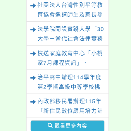
部國民及學前教育署辦理
社團法人台灣性別平等教
性別平等教育建置課程與
育協會邀請師生及家長參
教學人才庫實施計畫」一
與「幸符製造所：與同志
法學院開設實踐大學「30
案， 請鼓勵校內教師踴
青少年一起長大」互動式
大學－當代社會法律實務
躍提出申請，請查照。
展覽，歡迎參觀。
與應用學分學程專班」招
檢送家庭教育中心「小桃
生文宣
家7月課程資訊」、
「HELLO新鮮人」、
治平高中辦理114學年度
「數位教養練習題」、
第2學期高級中等學校桃
「青少年家長讀書會」、
三區適性入學博覽會體驗
內政部移民署辦理115年
「親密關係工作坊」、
活動
「新住民數位應用培力計
「祖孫樂淘桃創意照片徵
畫」免費資訊課程一案
件活動」海報各1份
觀看更多內容