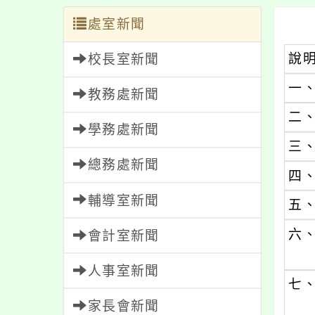
處室新聞
說
校長室新聞
一
教務處新聞
二
學務處新聞
三
總務處新聞
四
輔導室新聞
五
六
會計室新聞
人事室新聞
七
家長會新聞