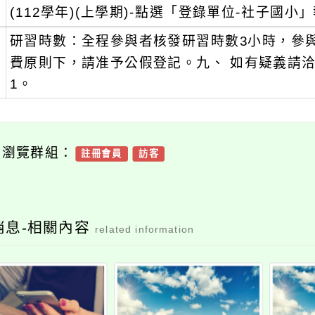
(112學年)(上學期)-點選「登錄單位-社子國小
、
研習時數：全程參與者核發研習時數3小時，參
費原則下，請准予公假登記。九、 如有疑義請洽本
1。
可瀏覽群組：
註冊會員
訪客
消息-相關內容
related information