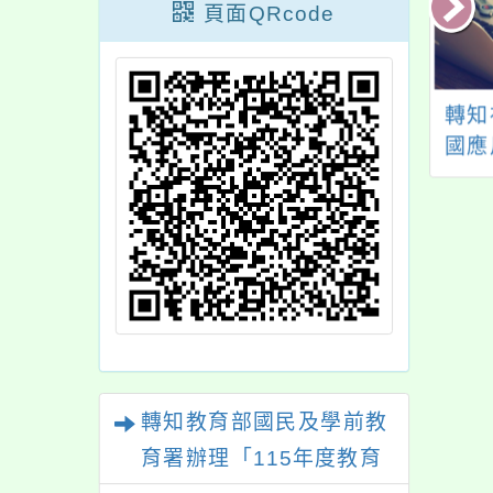
頁面QRcode
本市「115年度教
有關「特殊教育學生
轉知
諮商輔導支持服
調整入學年齡及修業
國應
」校園研習課程與
年限實施辦法」，業
心理探
理衛生文章資訊一
經教育部於中華民國
營報
，詳如說明，請查
112年12月14日以臺
照。
教學(四)字第
1122806371A號令修
正發布。
轉知教育部國民及學前教
育署辦理「115年度教育