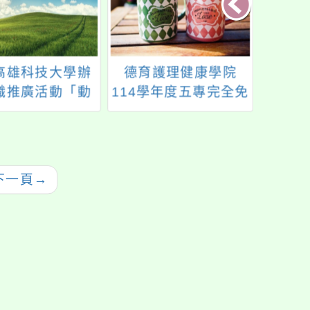
高雄科技大學辦
德育護理健康學院
轉知六
職推廣活動「動
114學年度五專完全免
學期
行技－技職見學
試入學單獨招生資訊
向
遊程」
下一頁
→