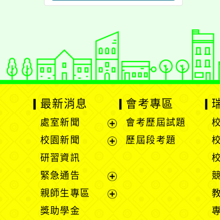
最新消息
會考專區
處室新聞
會考歷屆試題
展
校園新聞
歷屆段考題
開
展
研習資訊
選
開
緊急通告
單
選
展
親師生專區
單
開
展
獎助學金
選