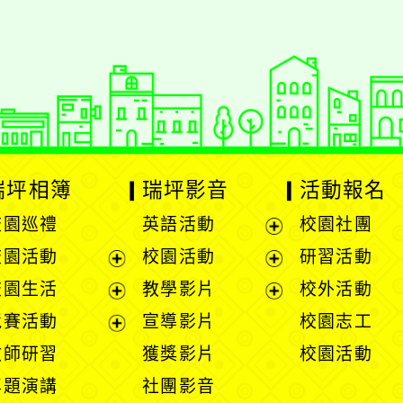
瑞坪相簿
瑞坪影音
活動報名
校園巡禮
英語活動
校園社團
展
校園活動
校園活動
研習活動
開
展
展
校園生活
教學影片
校外活動
選
開
開
展
展
競賽活動
宣導影片
校園志工
單
選
選
開
開
展
教師研習
獲獎影片
校園活動
單
單
選
選
開
專題演講
社團影音
單
單
選