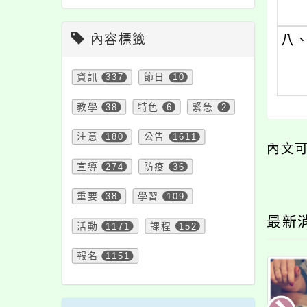
內容標籤
八
資訊
337
節日
10
教學
38
特色
6
緊急
2
注意
180
公告
1611
內文
宣導
274
防疫
36
重要
38
學習
109
最新
活動
1171
課程
152
報名
1151