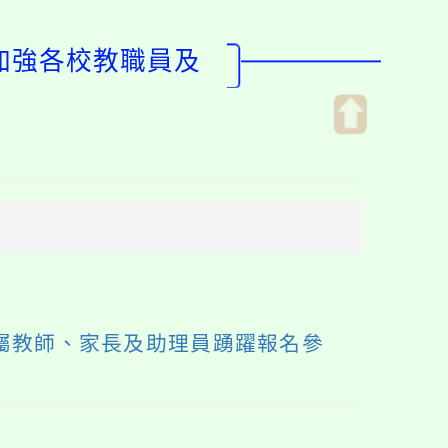
度加強各校教職員及
開
啟
上
方
區
塊
屬教師、家長及助理員踴躍報名參