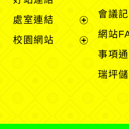
選
會議記
處室連結
單
展
網站F
校園網站
開
展
事項通
選
開
瑞坪儲
單
選
單