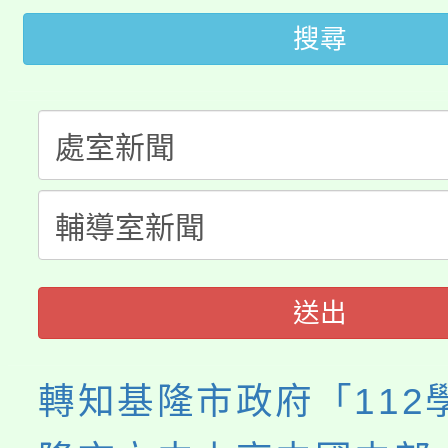
大園自造教育及科技中心
視費優惠，中低收入戶
搜尋
大溪自造教育及科技中心
份教師增能研習
半價優惠，詳情可洽有
淨零綠生活教案入校路
份教師研習
者。
115年食農教育專業人
會
程
送出
轉知基隆市政府「112