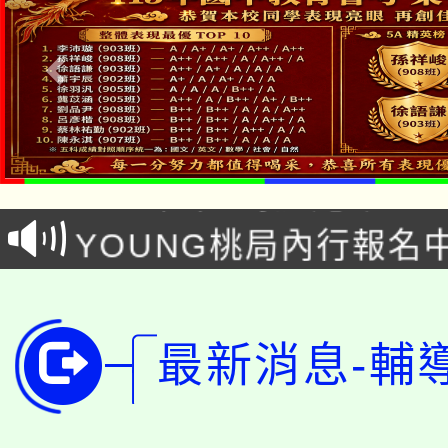
「本色祭」8/29、30
8/21下午1時於龍潭區
場熱烈登場!
YOUNG桃局內行報名
徵才活動。
8月14至27日，桃園
局官網。
115年桃園市運動會8/1
開!
最新消息-輔
桃園市低收入戶享有免
田徑場及游泳池舉行。
大園自造教育及科技中心
視費優惠，中低收入戶