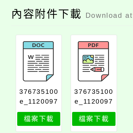
內容附件下載
Download a
376735100
376735100
e_1120097
e_1120097
955_attach
955_print
檔案下載
檔案下載
1