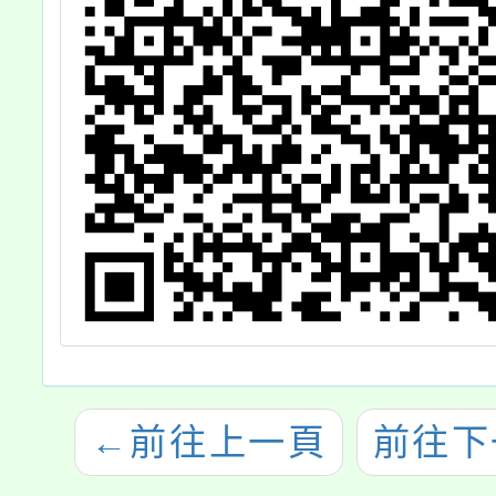
←
前往上一頁
前往下