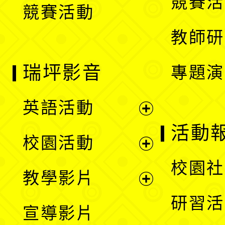
競賽活
競賽活動
單
教師研
瑞坪影音
專題演
英語活動
展
活動
校園活動
開
展
校園社
教學影片
選
開
展
研習活
宣導影片
單
選