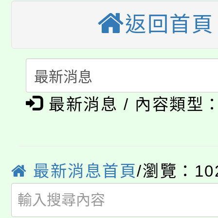
大溪自造教育及科技中心
份教師增能研習
半價優惠，詳情可洽有
返回首頁
淨零綠生活教案入校路
份教師研習
者。
115年食農教育專業人
會
「本色祭」8/29、30
程
最新消息 / 內容類型
8/21下午1時於龍潭區
場熱烈登場!
YOUNG桃局內行報名
徵才活動。
8月14至27日，桃園
局官網。
最新消息首頁
/瀏覽：10
115年桃園市運動會8/1
開!
桃園市低收入戶享有免
田徑場及游泳池舉行。