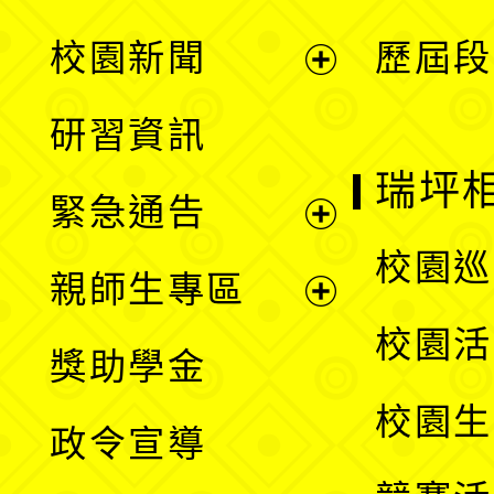
展
校園新聞
歷屆段
開
展
研習資訊
選
開
瑞坪
緊急通告
單
選
展
校園巡
親師生專區
單
開
展
校園活
獎助學金
選
開
校園生
政令宣導
單
選