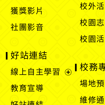
開
校外活
獲獎影片
單
選
校園志
社團影音
單
校園活
好站連結
校務
線上自主學習
展
場地預
教育宣導
開
維修通
好站連結