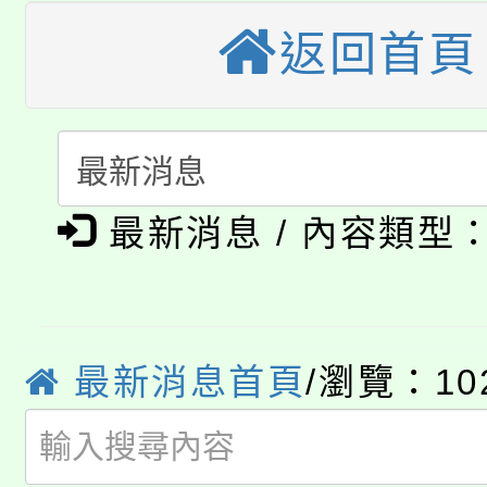
轉知苗栗縣政府辦理11
《TA101》溝通分析
返回首頁
桃園市115學年度學生
縣市「校園短影音徵選
程，歡迎學生輔導中心
「桃園市補助參觀特色
要點
門員」簡章及活動海報
心理、諮商輔導、社會
115年度「教育部表揚
展演活動實施計畫」
踴躍報名參加。
系所師生報名參加。
公告本校115學年度第1
義教育推展貢獻獎」
最新消息 / 內容類型
「2026金融保險知識
代理(課)教師甄選結果(
桃園市115學年度學生
車」活動
公告本校115學年度第
最新消息首頁
/瀏覽：10
生本土語及新住民語歌
公告本校115學年度第
代理(課)教師甄選結果(