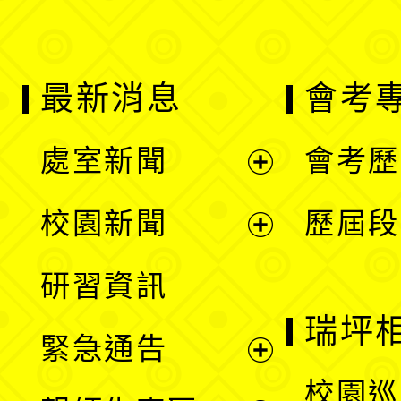
最新消息
會考
處室新聞
會考歷
展
校園新聞
歷屆段
開
展
研習資訊
選
開
瑞坪
緊急通告
單
選
展
校園巡