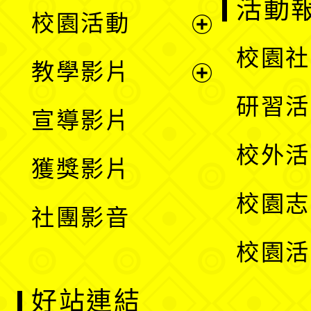
展
活動
校園活動
開
展
校園社
教學影片
選
開
展
研習活
宣導影片
單
選
開
校外活
獲獎影片
單
選
校園志
社團影音
單
校園活
好站連結