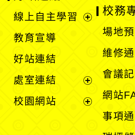
校務
線上自主學習
展
場地預
教育宣導
開
維修通
好站連結
選
會議記
處室連結
單
展
網站F
校園網站
開
展
事項通
選
開