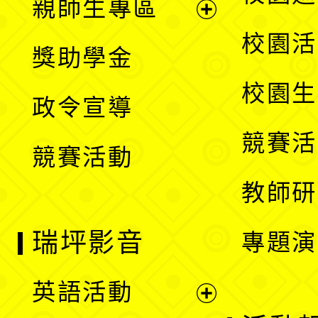
親師生專區
單
開
展
校園活
獎助學金
選
開
校園生
政令宣導
單
選
競賽活
競賽活動
單
教師研
瑞坪影音
專題演
英語活動