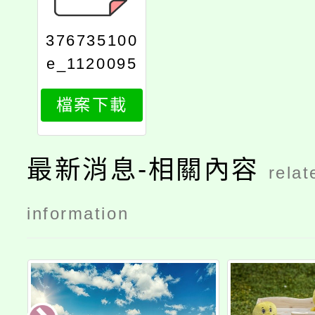
376735100
e_1120095
692_attach
檔案下載
1
最新消息-相關內容
relat
information