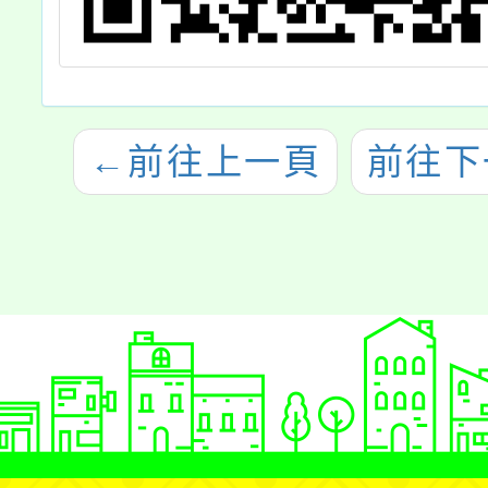
←
前往上一頁
前往下