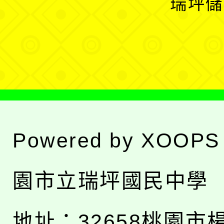
瑞坪儲
單
選
單
Powered by
XOOPS
園市立瑞坪國民中學
地址：
32658桃園市