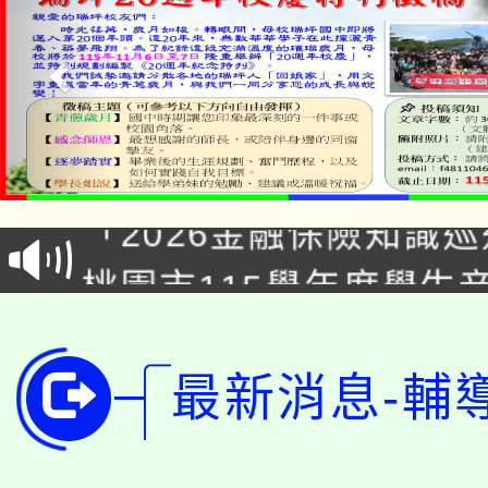
公告本校115學年度第1
「2026金融保險知識
代理(課)教師甄選結果(
桃園市115學年度學生
車」活動
公告本校115學年度第
生本土語及新住民語歌
公告本校115學年度第
代理(課)教師甄選結果(
最新消息-輔
轉知中國文化大學推廣
代理(課)教師甄選結果(