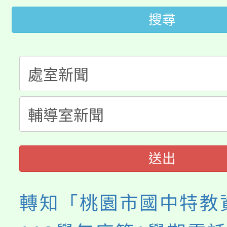
轉知中國文化大學推廣
代理(課)教師甄選結果(
搜尋
轉知苗栗縣政府辦理11
《TA101》溝通分析
桃園市115學年度學生
縣市「校園短影音徵選
程，歡迎學生輔導中心
「桃園市補助參觀特色
要點
門員」簡章及活動海報
心理、諮商輔導、社會
115年度「教育部表揚
展演活動實施計畫」
踴躍報名參加。
系所師生報名參加。
義教育推展貢獻獎」
送出
轉知「桃園市國中特教