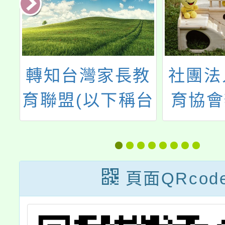
立
轉知台灣家長教
社團法
班
育聯盟(以下稱台
育協會
要
家盟)於113年12
年「學
查
月7日(週六)上午
案面對
9點在本市瑞原
題論
頁面QRcod
國中辦理「技專
院校面向家長說