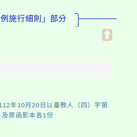
條例施行細則」部分
開
啟
上
方
區
塊
2年10月20日以臺教人（四）字第
）及原函影本各1份