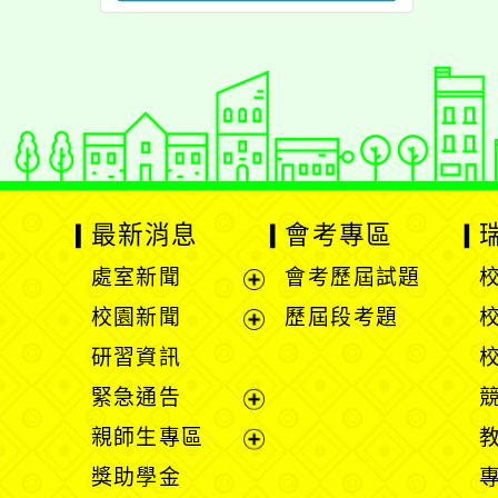
最新消息
會考專區
處室新聞
會考歷屆試題
展
校園新聞
歷屆段考題
開
展
研習資訊
選
開
緊急通告
單
選
展
親師生專區
單
開
展
獎助學金
選