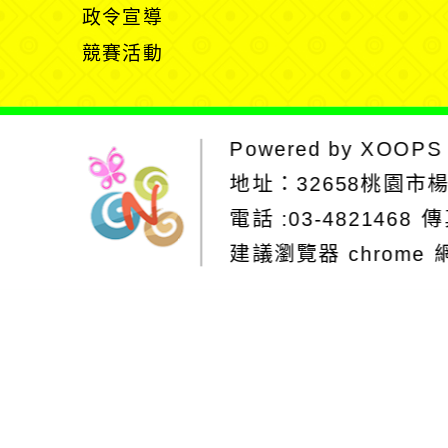
開
政令宣導
單
選
競賽活動
單
Powered by
XOOPS
地址：
32658桃園市
電話 :03-4821468
傳
建議瀏覽器 chrome
網站設計：Neil
網站設計工坊