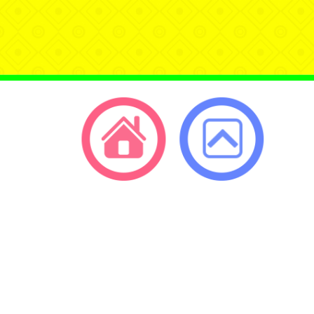
開
單
單
選
單
返回首頁
返回頂端