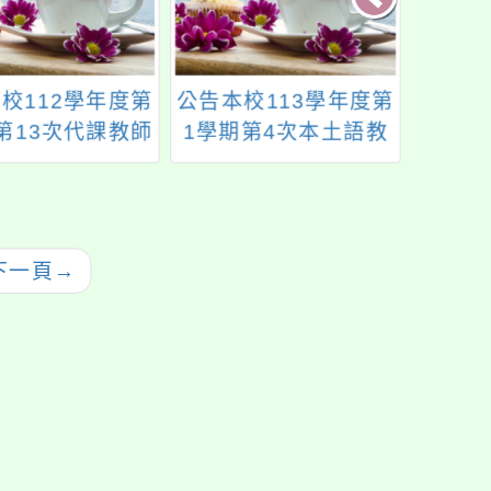
校112學年度第
公告本校113學年度第
公告本
第13次代課教師
1學期第4次本土語教
2學期
甄選結果
學支援工作人員甄選
結果
下一頁
→