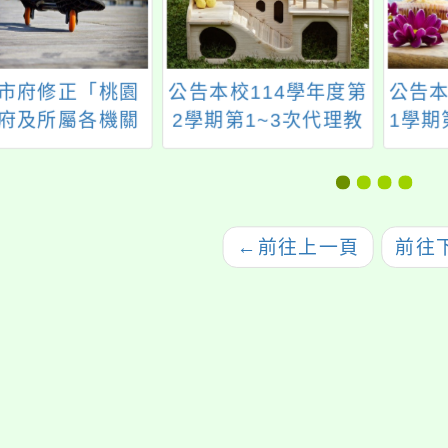
市府修正「桃園
公告本校114學年度第
公告本
府及所屬各機關
2學期第1~3次代理教
1學期
因公派員出國案
師甄選簡章（1次公告
理要點」部分規
分次招考）
，並自即日生效
←
前往上一頁
前往