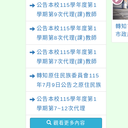
甄選結果(尚有缺額)
公告本校115學年度第1
學期第9次代理(課)教師
甄選結果(尚有缺額)
本校115年度出納
有關勞動部修正「職
轉知
公告本校115學年度第1
組長甄選簡章
場性騷擾申訴處理指
市政
學期第8次代理(課)教師
導手冊」一案
學校
甄選結果(尚有缺額)
件處
公告本校115學年度第1
定
學期第7次代理(課)教師
甄選結果
轉知原住民族委員會115
年7月9日公告之原住民族
歲時祭儀放假日期，請查
公告本校115學年度第1
照辦理。
學期第7~12次代理
（課）教師甄選簡章
觀看更多內容
【一次公告分次招考】