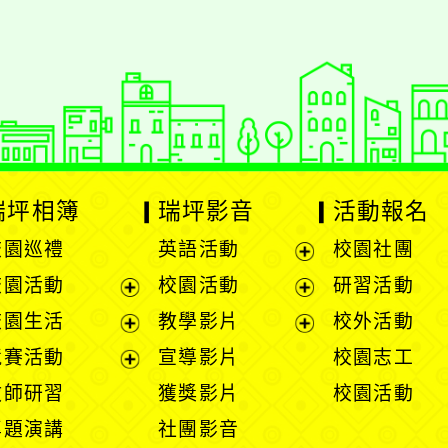
瑞坪相簿
瑞坪影音
活動報名
校園巡禮
英語活動
校園社團
展
校園活動
校園活動
研習活動
開
展
展
校園生活
教學影片
校外活動
選
開
開
展
展
競賽活動
宣導影片
校園志工
單
選
選
開
開
展
教師研習
獲獎影片
校園活動
單
單
選
選
開
專題演講
社團影音
單
單
選