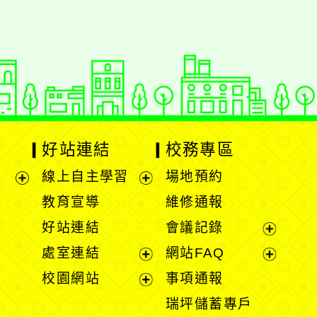
好站連結
校務專區
線上自主學習
場地預約
展
展
教育宣導
維修通報
開
開
好站連結
會議記錄
選
選
展
處室連結
網站FAQ
單
單
開
展
展
校園網站
事項通報
選
開
開
展
瑞坪儲蓄專戶
單
選
選