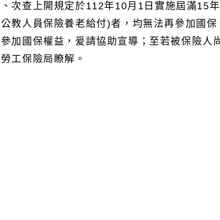
、次查上開規定於112年10月1日實施屆滿1
含公教人員保險養老給付)者，均無法再參加國
後參加國保權益，爰請協助宣導；至若被保險人
或勞工保險局瞭解。
文可瀏覽群組：
註冊會員
訪客
容附件下載
Download attachment