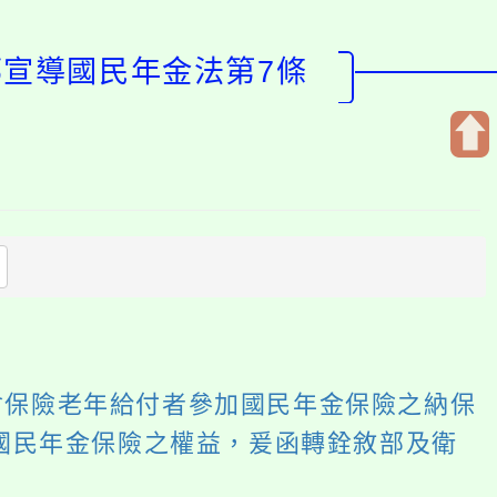
部宣導國民年金法第7條
開
啟
上
方
區
塊
會保險老年給付者參加國民年金保險之納保
加國民年金保險之權益，爰函轉銓敘部及衛