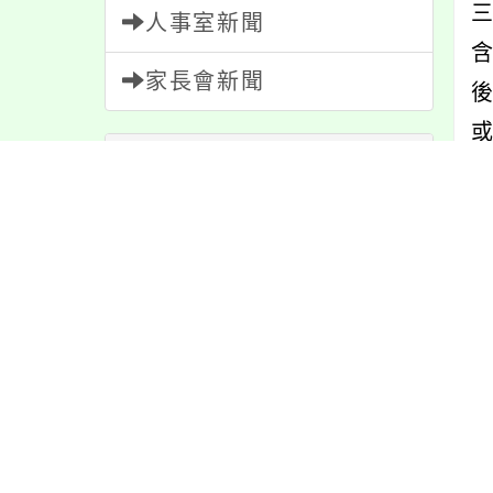
三
人事室新聞
家長會新聞
內容標籤
報名
1151
教學
38
內
宣導
274
重要
38
學習
109
資訊
337
內
緊急
2
課程
151
防疫
36
活動
1171
節日
10
公告
1610
特色
6