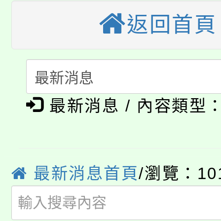
公告本校115學年度第
生本土語及新住民語歌
返回首頁
公告本校115學年度第
代理(課)教師甄選結果(
轉知中國文化大學推廣
代理(課)教師甄選結果(
淨零綠生活教案入校路
《TA101》溝通分析
最新消息 / 內容類型
115年食農教育專業人
會
程，歡迎學生輔導中心
學期銜接期間理賠案件
程
心理、諮商輔導、社會
淨零綠領人才培育課程
學籍身 分審查程序及
系所師生報名參加。
最新消息首頁
/瀏覽：10
公告本校115學年度第1
版
「2026金融保險知識
代理(課)教師甄選結果(