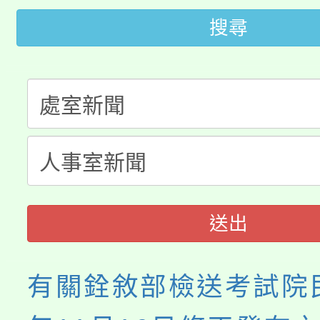
桃園市115學年度學生
車」活動
搜尋
公告本校115學年度第
生本土語及新住民語歌
公告本校115學年度第
代理(課)教師甄選結果(
轉知中國文化大學推廣
代理(課)教師甄選結果(
《TA101》溝通分析
程，歡迎學生輔導中心
送出
心理、諮商輔導、社會
系所師生報名參加。
有關銓敘部檢送考試院民