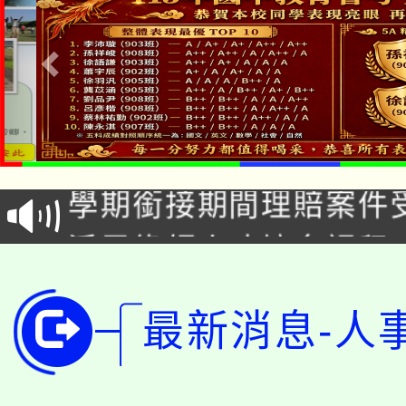
淨零綠生活教案入校路
115年食農教育專業人
會
學期銜接期間理賠案件
程
淨零綠領人才培育課程
學籍身 分審查程序及
公告本校115學年度第1
版
最新消息-人
「2026金融保險知識
代理(課)教師甄選結果(
桃園市115學年度學生
車」活動