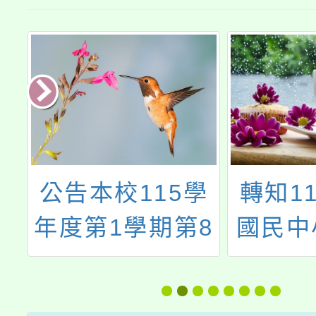
政
公告本校115學
轉知1
天
年度第1學期第8
國民中
班
次代理(課)教師
兒園教
甄選結果(尚有缺
聘他縣