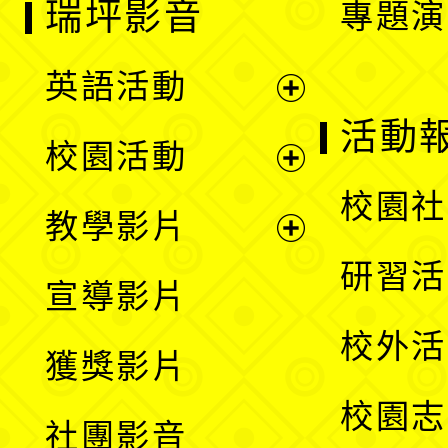
瑞坪影音
專題演
英語活動
展
活動
校園活動
開
展
校園社
教學影片
選
開
展
研習活
宣導影片
單
選
開
校外活
獲獎影片
單
選
校園志
社團影音
單