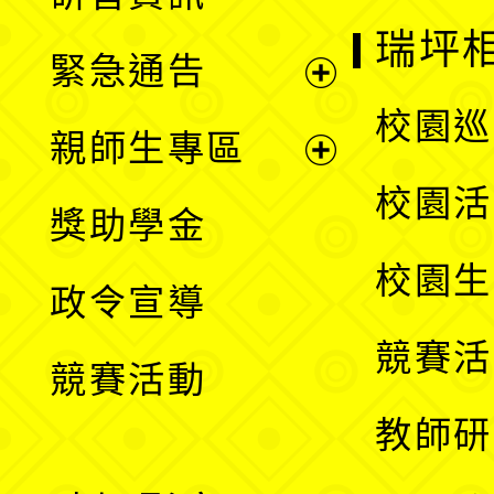
選
開
瑞坪
緊急通告
單
選
展
校園巡
親師生專區
單
開
展
校園活
獎助學金
選
開
校園生
政令宣導
單
選
競賽活
競賽活動
單
教師研