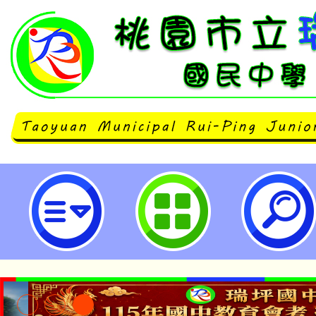
有關銓敘部檢送考試院民國112年1
布之公務人員陞遷法施行細則部分
修正總說明及條文對照表各1份一案
國民中學