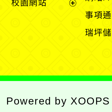
校園網站
開
展
事項通
選
開
瑞坪儲
單
選
單
Powered by
XOOPS