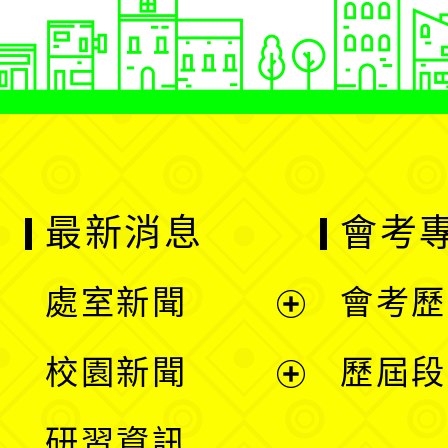
最新消息
會考
處室新聞
會考歷
展
校園新聞
歷屆段
開
展
研習資訊