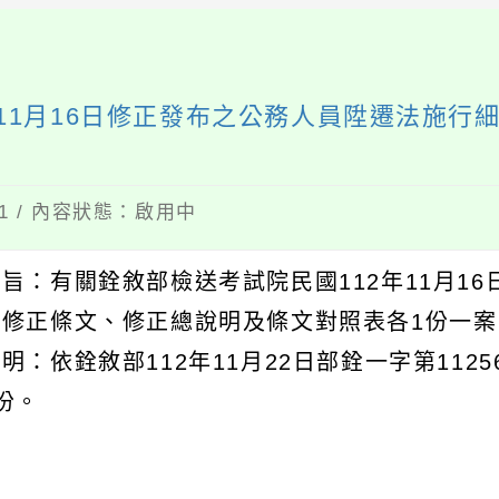
年11月16日修正發布之公務人員陞遷法施
01 / 內容狀態：啟用中
主旨：有關銓敘部檢送考試院民國112年11月1
文修正條文、修正總說明及條文對照表各1份一
明：依銓敘部112年11月22日部銓一字第112
份。