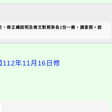
關閉區
條文、修正總說明及條文對照表各1份一案，請查照。說
塊
12年11月16日修
開
啟
上
方
區