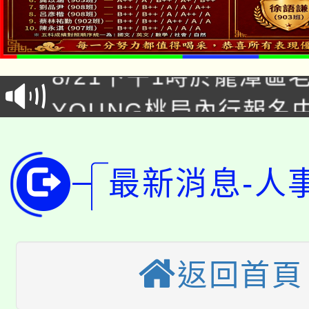
「本色祭」8/29、30
8/21下午1時於龍潭區
場熱烈登場!
YOUNG桃局內行報名
徵才活動。
8月14至27日，桃園
局官網。
115年桃園市運動會8/1
開!
最新消息-人
桃園市低收入戶享有免
田徑場及游泳池舉行。
大園自造教育及科技中心
視費優惠，中低收入戶
返回首頁
大溪自造教育及科技中心
份教師增能研習
半價優惠，詳情可洽有