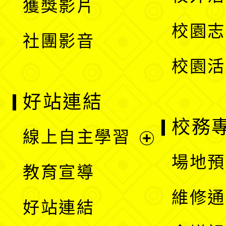
獲獎影片
單
選
校園志
社團影音
單
校園活
好站連結
校務
線上自主學習
展
場地預
教育宣導
開
維修通
好站連結
選