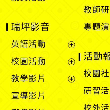
教師研
瑞坪影音
專題演
英語活動
展
活動
校園活動
開
展
校園社
教學影片
選
開
展
研習活
宣導影片
單
選
開
校外活