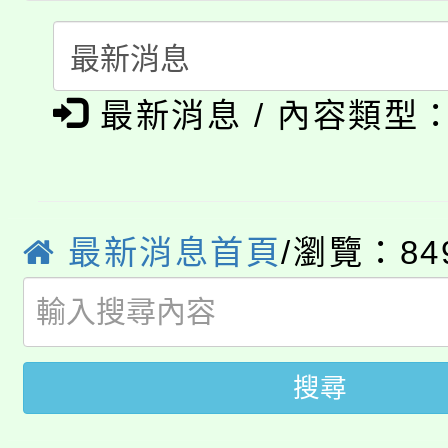
淨零綠生活教案入校路
份教師研習
者。
115年食農教育專業人
會
「本色祭」8/29、30
程
最新消息 / 內容類型
8/21下午1時於龍潭區
場熱烈登場!
YOUNG桃局內行報名
徵才活動。
8月14至27日，桃園
最新消息首頁
/瀏覽：84
局官網。
115年桃園市運動會8/1
開!
桃園市低收入戶享有免
田徑場及游泳池舉行。
搜尋
大園自造教育及科技中心
視費優惠，中低收入戶