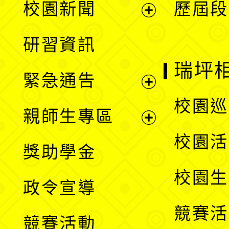
校園新聞
歷屆段
開
展
研習資訊
選
開
瑞坪
緊急通告
單
選
展
校園巡
親師生專區
單
開
展
校園活
獎助學金
選
開
校園生
政令宣導
單
選
競賽活
競賽活動
單