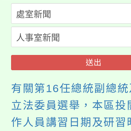
大溪自造教育及科技中心
份教師增能研習
半價優惠，詳情可洽有
淨零綠生活教案入校路
份教師研習
者。
115年食農教育專業人
會
程
送出
有關第16任總統副總統
立法委員選舉，本區投
作人員講習日期及研習