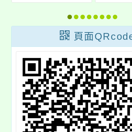
態
立國民中小學暨
一
核
幼兒園教師介聘
11357
及
他縣巿服務作業
令影
頁面QRcod
（以下稱113年
全國介聘）要點
及相關表件勘誤