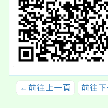
←
前往上一頁
前往下