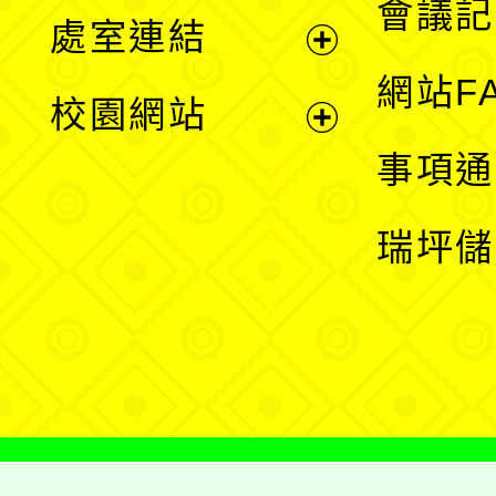
會議記
處室連結
單
展
網站F
校園網站
開
展
事項通
選
開
瑞坪儲
單
選
單