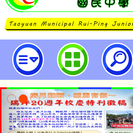
銓敘部函以，有關公務人員為參加
申請留職停薪，於留職停薪期間得
疑義-桃園市立瑞坪國民中學