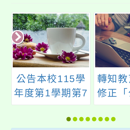
學
轉知教育部檢送
行政院
7
修正「公立中小
總處書
師
學校導師及特殊
部就性
教育職務加給
作法第