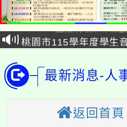
公告本校115學年度第1
「2026金融保險知識
代理(課)教師甄選結果(
桃園市115學年度學生
車」活動
公告本校115學年度第
生本土語及新住民語歌
公告本校115學年度第
代理(課)教師甄選結果(
最新消息-人
轉知中國文化大學推廣
代理(課)教師甄選結果(
轉知苗栗縣政府辦理11
《TA101》溝通分析
桃園市115學年度學生
縣市「校園短影音徵選
返回首頁
程，歡迎學生輔導中心
「桃園市補助參觀特色
要點
門員」簡章及活動海報