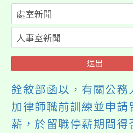
「桃園市補助參觀特色
要點
門員」簡章及活動海報
心理、諮商輔導、社會
115年度「教育部表揚
展演活動實施計畫」
踴躍報名參加。
系所師生報名參加。
義教育推展貢獻獎」
送出
銓敘部函以，有關公務
加律師職前訓練並申請
薪，於留職停薪期間得