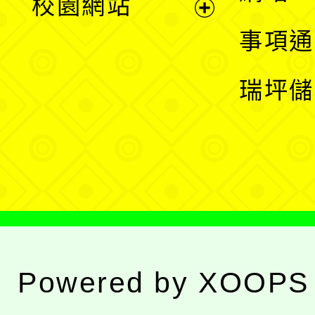
校園網站
開
展
事項通
選
開
瑞坪儲
單
選
單
Powered by
XOOPS