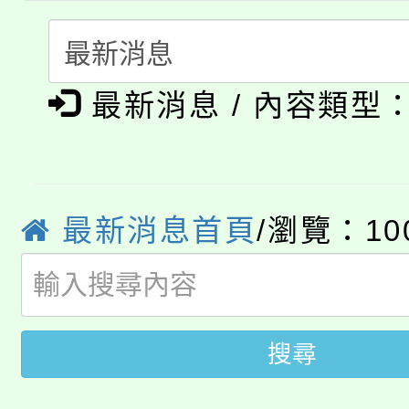
心理、諮商輔導、社會
115年度「教育部表揚
展演活動實施計畫」
踴躍報名參加。
系所師生報名參加。
公告本校115學年度第1
義教育推展貢獻獎」
最新消息 / 內容類型
「2026金融保險知識
代理(課)教師甄選結果(
桃園市115學年度學生
車」活動
公告本校115學年度第
生本土語及新住民語歌
最新消息首頁
/瀏覽：10
公告本校115學年度第
代理(課)教師甄選結果(
轉知中國文化大學推廣
代理(課)教師甄選結果(
轉知苗栗縣政府辦理11
《TA101》溝通分析
搜尋
桃園市115學年度學生
縣市「校園短影音徵選
程，歡迎學生輔導中心