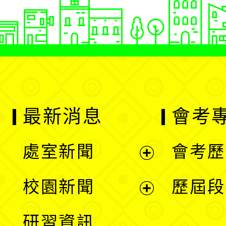
最新消息
會考
處室新聞
會考歷
展
校園新聞
歷屆段
開
展
研習資訊