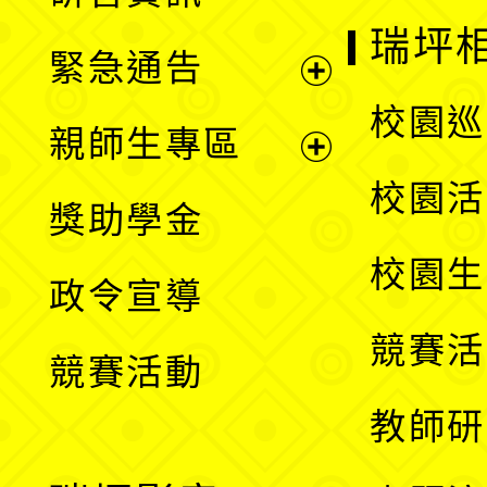
選
開
瑞坪
緊急通告
單
選
展
校園巡
親師生專區
單
開
展
校園活
獎助學金
選
開
校園生
政令宣導
單
選
競賽活
競賽活動
單
教師研