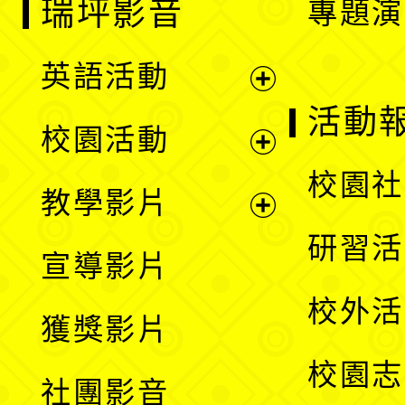
瑞坪影音
專題演
英語活動
展
活動
校園活動
開
展
校園社
教學影片
選
開
展
研習活
宣導影片
單
選
開
校外活
獲獎影片
單
選
校園志
社團影音
單