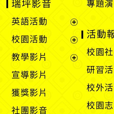
瑞坪影音
專題演
英語活動
展
活動
校園活動
開
展
校園社
教學影片
選
開
展
研習活
宣導影片
單
選
開
校外活
獲獎影片
單
選
校園志
社團影音
單