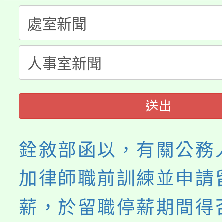
生本土語及新住民語歌
公告本校115學年度第
代理(課)教師甄選結果(
轉知中國文化大學推廣
代理(課)教師甄選結果(
《TA101》溝通分析
程，歡迎學生輔導中心
送出
心理、諮商輔導、社會
銓敘部函以，有關公務
系所師生報名參加。
加律師職前訓練並申請
薪，於留職停薪期間得