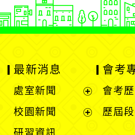
最新消息
會考
處室新聞
會考歷
展
校園新聞
歷屆段
開
展
研習資訊