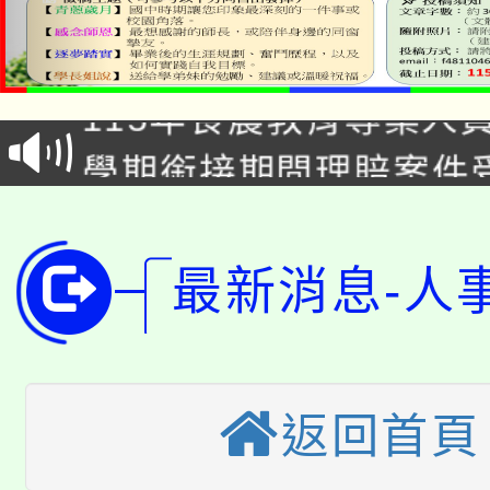
淨零綠生活教案入校路
115年食農教育專業人
會
學期銜接期間理賠案件
程
淨零綠領人才培育課程
學籍身 分審查程序及
公告本校115學年度第1
版
最新消息-人
「2026金融保險知識
代理(課)教師甄選結果(
桃園市115學年度學生
車」活動
公告本校115學年度第
返回首頁
生本土語及新住民語歌
公告本校115學年度第