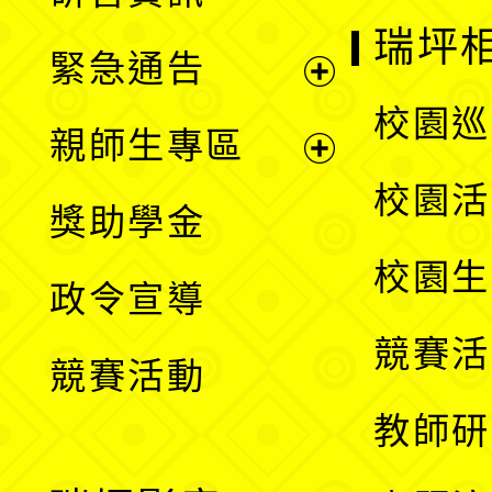
選
開
瑞坪
緊急通告
單
選
展
校園巡
親師生專區
單
開
展
校園活
獎助學金
選
開
校園生
政令宣導
單
選
競賽活
競賽活動
單
教師研