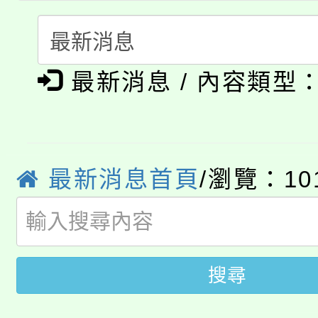
代理(課)教師甄選結果(
轉知中國文化大學推廣
代理(課)教師甄選結果(
淨零綠生活教案入校路
《TA101》溝通分析
最新消息 / 內容類型
115年食農教育專業人
會
程，歡迎學生輔導中心
學期銜接期間理賠案件
程
心理、諮商輔導、社會
淨零綠領人才培育課程
學籍身 分審查程序及
最新消息首頁
/瀏覽：10
系所師生報名參加。
公告本校115學年度第1
版
「2026金融保險知識
代理(課)教師甄選結果(
搜尋
桃園市115學年度學生
車」活動
公告本校115學年度第