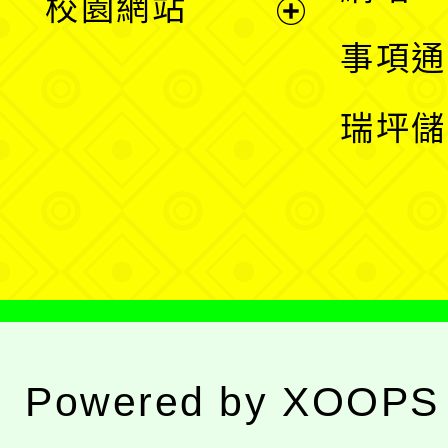
校園網站
開
展
事項通
選
開
瑞坪儲
單
選
單
Powered by
XOOPS