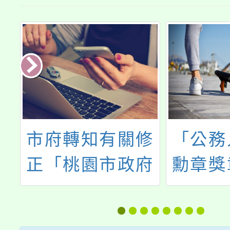
教
市府轉知有關修
「公務
學
正「桃園市政府
勳章獎
育
鼓勵所屬機關學
勵金實
否
校及事業機構員
業經考