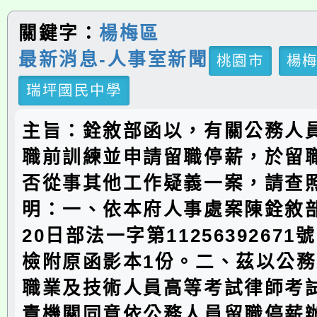
關鍵字：
楊梅區
最新消息-人事室新聞
桃園市
楊
瑞坪國民中學
主旨：銓敘部函以，有關公務人
職前訓練並申請留職停薪，於留
否從事其他工作疑義一案，請查
明：一、依本府人事處案陳銓敘部1
20日部法一字第1125639267
檢附原函影本1份。二、茲以公
職業及技術人員高等考試律師考
責機關同意依公務人員留職停薪辦