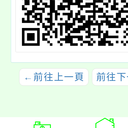
←
前往上一頁
前往下