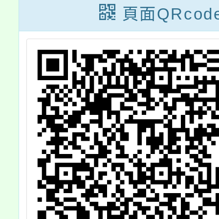
專
工提升客語能力
行政院1
頁面QRcod
計
作業要點」申請
6日修
附件格式
並自11
日