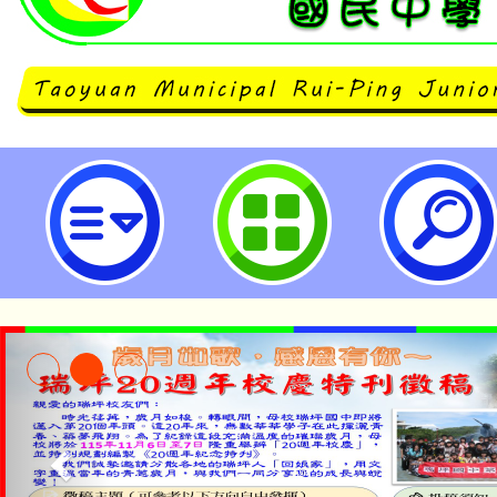
銓敘部函以，有關公務人員為參加
申請留職停薪，於留職停薪期間得
疑義-桃園市立瑞坪國民中學