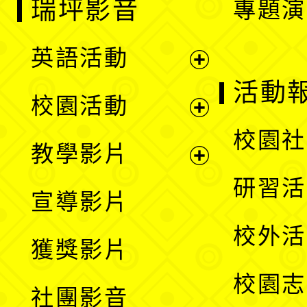
瑞坪影音
專題演
英語活動
展
活動
校園活動
開
展
校園社
教學影片
選
開
展
研習活
宣導影片
單
選
開
校外活
獲獎影片
單
選
校園志
社團影音
單