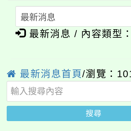
心理、諮商輔導、社會
115年度「教育部表揚
展演活動實施計畫」
踴躍報名參加。
系所師生報名參加。
公告本校115學年度第1
義教育推展貢獻獎」
最新消息 / 內容類型
「2026金融保險知識
代理(課)教師甄選結果(
桃園市115學年度學生
車」活動
公告本校115學年度第
生本土語及新住民語歌
最新消息首頁
/瀏覽：10
公告本校115學年度第
代理(課)教師甄選結果(
轉知中國文化大學推廣
代理(課)教師甄選結果(
轉知苗栗縣政府辦理11
搜尋
《TA101》溝通分析
桃園市115學年度學生
縣市「校園短影音徵選