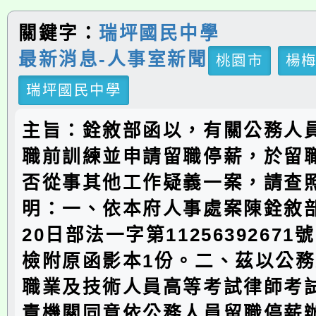
關鍵字：
瑞坪國民中學
最新消息-人事室新聞
桃園市
楊
瑞坪國民中學
主旨：銓敘部函以，有關公務人
職前訓練並申請留職停薪，於留
否從事其他工作疑義一案，請查
明：一、依本府人事處案陳銓敘部1
20日部法一字第1125639267
檢附原函影本1份。二、茲以公
職業及技術人員高等考試律師考
責機關同意依公務人員留職停薪辦