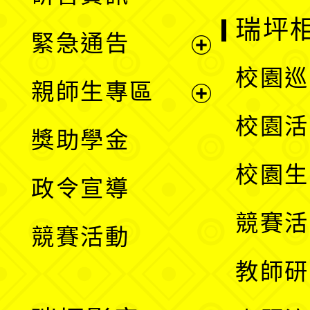
選
開
瑞坪
緊急通告
單
選
展
校園巡
親師生專區
單
開
展
校園活
獎助學金
選
開
校園生
政令宣導
單
選
競賽活
競賽活動
單
教師研