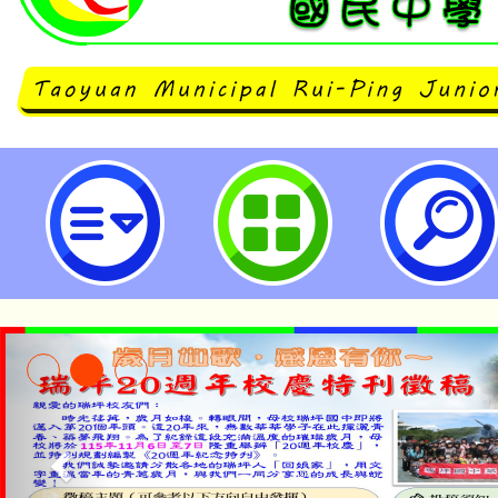
銓敘部函以，有關公務人員為參加
申請留職停薪，於留職停薪期間得
疑義-桃園市立瑞坪國民中學