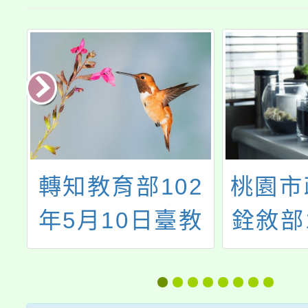
育部102
桃園市政府檢送
10日臺教
銓敘部112年10
二）字第
月6日部法一字
065863號
第11256217411