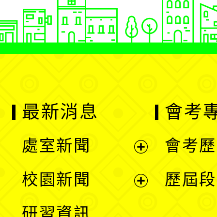
最新消息
會考
處室新聞
會考歷
展
校園新聞
歷屆段
開
展
研習資訊