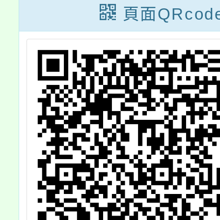
05年4月
號令影本1份
頁面QRcod
日臺教人
）字第
024567號
關公立中
師不得兼
究助理部
即日起停
適用