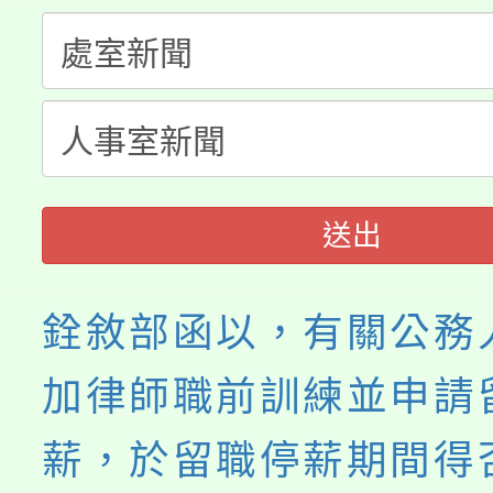
程，歡迎學生輔導中心
「桃園市補助參觀特色
要點
門員」簡章及活動海報
心理、諮商輔導、社會
115年度「教育部表揚
展演活動實施計畫」
踴躍報名參加。
系所師生報名參加。
義教育推展貢獻獎」
送出
銓敘部函以，有關公務
加律師職前訓練並申請
薪，於留職停薪期間得