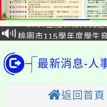
公告本校115學年度第1
「2026金融保險知識
代理(課)教師甄選結果(
桃園市115學年度學生
車」活動
公告本校115學年度第
生本土語及新住民語歌
公告本校115學年度第
代理(課)教師甄選結果(
最新消息-人
轉知中國文化大學推廣
代理(課)教師甄選結果(
轉知苗栗縣政府辦理11
《TA101》溝通分析
桃園市115學年度學生
縣市「校園短影音徵選
返回首頁
程，歡迎學生輔導中心
「桃園市補助參觀特色
要點
門員」簡章及活動海報