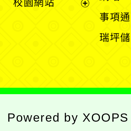
校園網站
開
展
事項通
選
開
瑞坪儲
單
選
單
Powered by
XOOPS