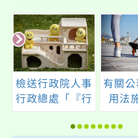
4
檢送行政院人事
有關公
礙
行政總處「『行
用法
方
政院與所屬中央
（以下
助
及地方各機關
則）部