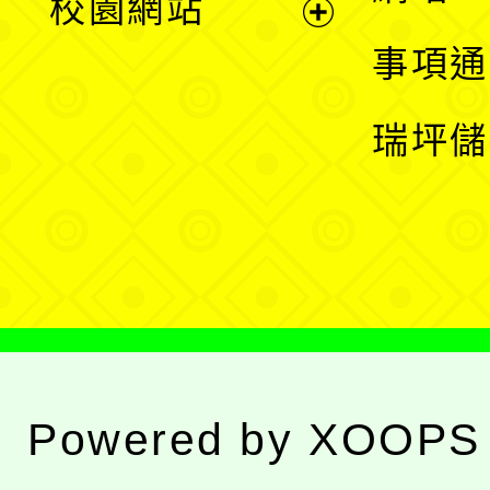
校園網站
開
展
事項通
選
開
瑞坪儲
單
選
單
Powered by
XOOPS