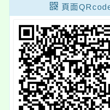
（構）學校公務
正
頁面QRcod
章
人員違法（規）
赴陸建議懲處原
則』及『行政院
與所屬各機關
（構）學校公務
人員違規赴港澳
建議懲處原則』
相關事項Q&A」