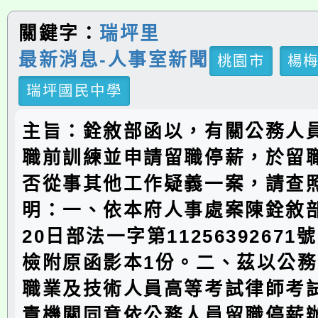
關鍵字：
瑞坪里
最新消息-人事室新聞
桃園市
楊
瑞坪國民中學
主旨：銓敘部函以，有關公務人
職前訓練並申請留職停薪，於留
否從事其他工作疑義一案，請查
明：一、依本府人事處案陳銓敘部1
20日部法一字第1125639267
檢附原函影本1份。二、茲以公
職業及技術人員高等考試律師考
責機關同意依公務人員留職停薪辦