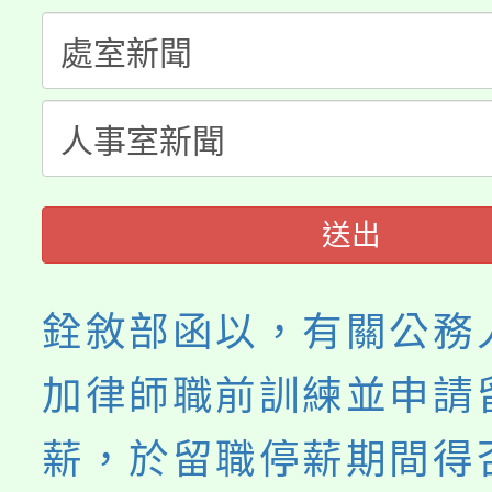
縣市「校園短影音徵選
程，歡迎學生輔導中心
「桃園市補助參觀特色
要點
門員」簡章及活動海報
心理、諮商輔導、社會
115年度「教育部表揚
展演活動實施計畫」
踴躍報名參加。
系所師生報名參加。
義教育推展貢獻獎」
送出
銓敘部函以，有關公務
加律師職前訓練並申請
薪，於留職停薪期間得