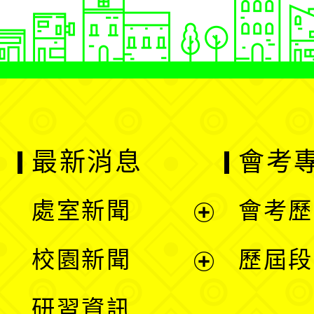
最新消息
會考
處室新聞
會考歷
展
校園新聞
歷屆段
開
展
研習資訊