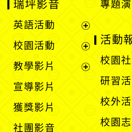
瑞坪影音
專題演
英語活動
展
活動
校園活動
開
展
校園社
教學影片
選
開
展
研習活
宣導影片
單
選
開
校外活
獲獎影片
單
選
校園志
社團影音
單