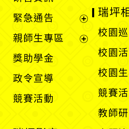
選
開
瑞坪
緊急通告
單
選
展
校園巡
親師生專區
單
開
展
校園活
獎助學金
選
開
校園生
政令宣導
單
選
競賽活
競賽活動
單
教師研