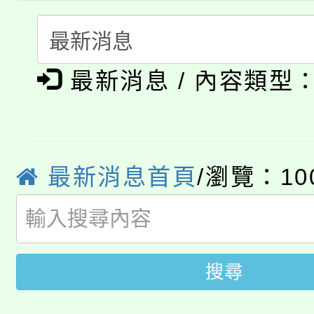
要點
門員」簡章及活動海報
心理、諮商輔導、社會
115年度「教育部表揚
展演活動實施計畫」
踴躍報名參加。
系所師生報名參加。
公告本校115學年度第1
義教育推展貢獻獎」
最新消息 / 內容類型
「2026金融保險知識
代理(課)教師甄選結果(
桃園市115學年度學生
車」活動
公告本校115學年度第
最新消息首頁
/瀏覽：10
生本土語及新住民語歌
公告本校115學年度第
代理(課)教師甄選結果(
轉知中國文化大學推廣
代理(課)教師甄選結果(
搜尋
轉知苗栗縣政府辦理11
《TA101》溝通分析
桃園市115學年度學生