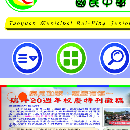
銓敘部函以，有關公務人員為參加
申請留職停薪，於留職停薪期間得
疑義-桃園市立瑞坪國民中學