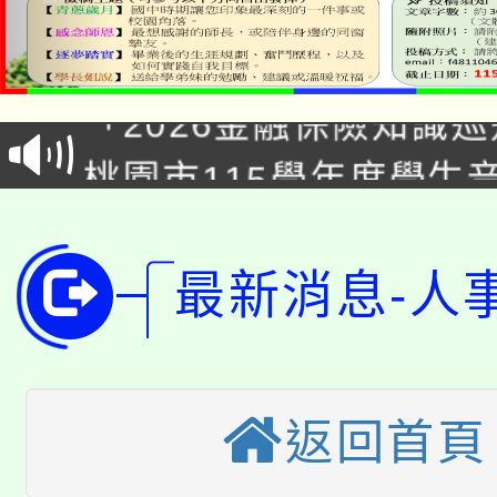
公告本校115學年度第1
「2026金融保險知識
代理(課)教師甄選結果(
桃園市115學年度學生
車」活動
公告本校115學年度第
生本土語及新住民語歌
公告本校115學年度第
代理(課)教師甄選結果(
最新消息-人
轉知中國文化大學推廣
代理(課)教師甄選結果(
轉知苗栗縣政府辦理11
《TA101》溝通分析
返回首頁
桃園市115學年度學生
縣市「校園短影音徵選
程，歡迎學生輔導中心
「桃園市補助參觀特色