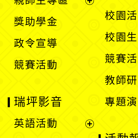
親師生專區
單
開
展
校園活
獎助學金
選
開
校園生
政令宣導
單
選
競賽活
競賽活動
單
教師研
瑞坪影音
專題演
英語活動
展