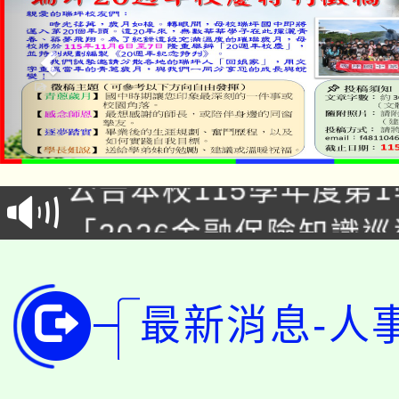
淨零綠領人才培育課程
公告本校115學年度第1
「2026金融保險知識
代理(課)教師甄選結果(
桃園市115學年度學生
車」活動
公告本校115學年度第
生本土語及新住民語歌
最新消息-人
公告本校115學年度第
代理(課)教師甄選結果(
轉知中國文化大學推廣