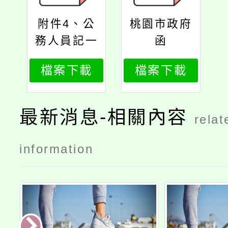
附件4、公
桃園市政府
務人員記一
函
大功以下獎
檔案下載
檔案下載
勵令電子化
措施作業流
程及說明
最新消息-相關內容
relat
information