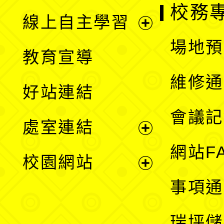
校務
線上自主學習
展
場地預
教育宣導
開
維修通
好站連結
選
會議記
處室連結
單
展
網站F
校園網站
開
展
事項通
選
開
瑞坪儲