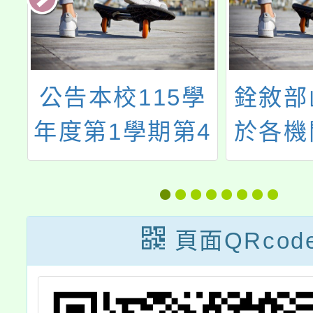
民
公告本校115學
銓敘部
函
年度第1學期第4
於各機
以
次本土語教學支
事人員
聘
援工作人員甄選
職務一
資
結果
經考試
頁面QRcod
條
政院修