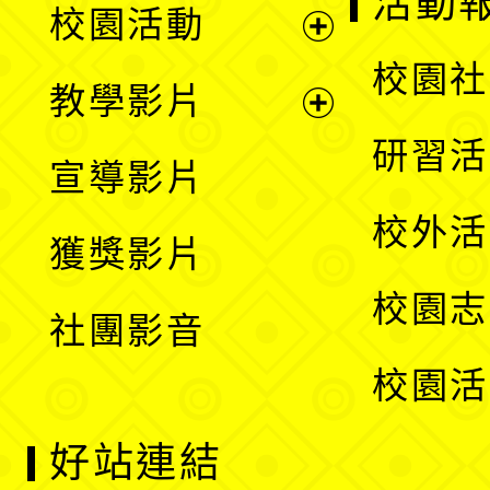
活動
校園活動
開
展
校園社
教學影片
選
開
展
研習活
宣導影片
單
選
開
校外活
獲獎影片
單
選
校園志
社團影音
單
校園活
好站連結