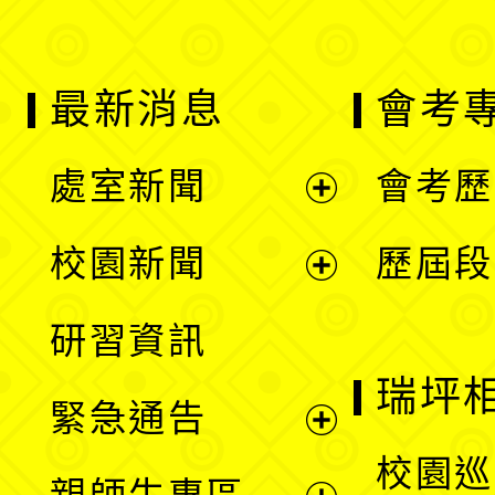
最新消息
會考
處室新聞
會考歷
展
校園新聞
歷屆段
開
展
研習資訊
選
開
瑞坪
緊急通告
單
選
展
校園巡