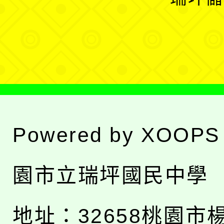
單
選
單
Powered by
XOOPS
園市立瑞坪國民中學
地址：
32658桃園市