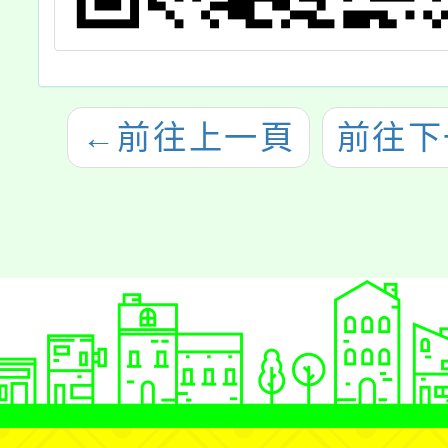
←
前往上一頁
前往下