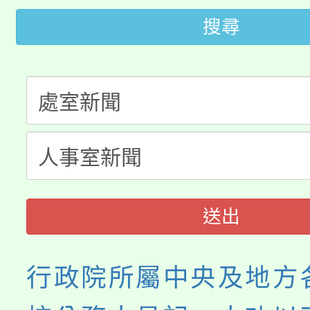
代理(課)教師甄選結果(
搜尋
轉知中國文化大學推廣
代理(課)教師甄選結果(
轉知苗栗縣政府辦理11
《TA101》溝通分析
桃園市115學年度學生
縣市「校園短影音徵選
程，歡迎學生輔導中心
「桃園市補助參觀特色
要點
門員」簡章及活動海報
心理、諮商輔導、社會
展演活動實施計畫」
踴躍報名參加。
系所師生報名參加。
送出
行政院所屬中央及地方