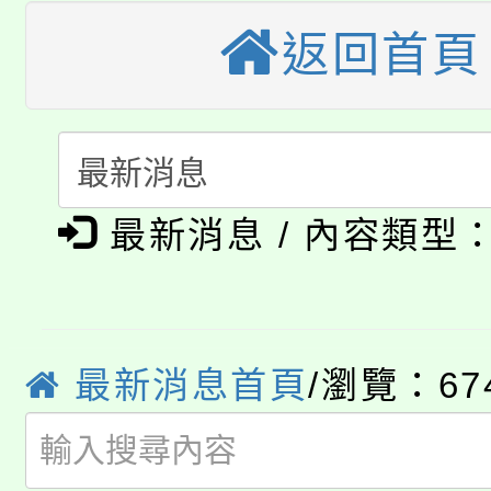
代理(課)教師甄選結果(
返回首頁
轉知苗栗縣政府辦理11
《TA101》溝通分析
桃園市115學年度學生
縣市「校園短影音徵選
程，歡迎學生輔導中心
「桃園市補助參觀特色
要點
門員」簡章及活動海報
心理、諮商輔導、社會
淨零綠領人才培育課程
展演活動實施計畫」
最新消息 / 內容類型
踴躍報名參加。
系所師生報名參加。
公告本校115學年度第1
「2026金融保險知識
代理(課)教師甄選結果(
桃園市115學年度學生
最新消息首頁
/瀏覽：67
車」活動
公告本校115學年度第
生本土語及新住民語歌
公告本校115學年度第