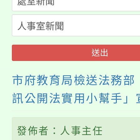
公告本校115學年度第
代理(課)教師甄選結果(
轉知中國文化大學推廣
代理(課)教師甄選結果(
《TA101》溝通分析
程，歡迎學生輔導中心
送出
心理、諮商輔導、社會
市府教育局檢送法務部
系所師生報名參加。
訊公開法實用小幫手」
發佈者：人事主任