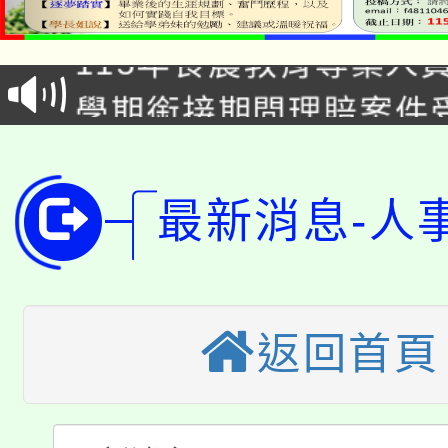
115年食農教育專業人
會
學期銜接期間理賠案件
程
淨零綠領人才培育課程
學籍身 分審查程序及
公告本校115學年度第1
版
最新消息-人
「2026金融保險知識
代理(課)教師甄選結果(
桃園市115學年度學生
車」活動
公告本校115學年度第
返回首頁
生本土語及新住民語歌
公告本校115學年度第
代理(課)教師甄選結果(
轉知中國文化大學推廣