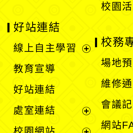
校園活
好站連結
校務
線上自主學習
展
場地預
教育宣導
開
維修通
好站連結
選
會議記
處室連結
單
展
網站F
校園網站