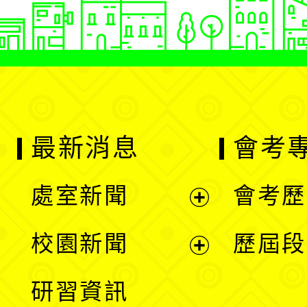
最新消息
會考
處室新聞
會考歷
展
校園新聞
歷屆段
開
展
研習資訊
選