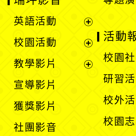
瑞坪影音
英語活動
展
活動
校園活動
開
展
校園社
教學影片
選
開
展
研習活
宣導影片
單
選
開
校外活
獲獎影片
單
選
校園志
社團影音
單