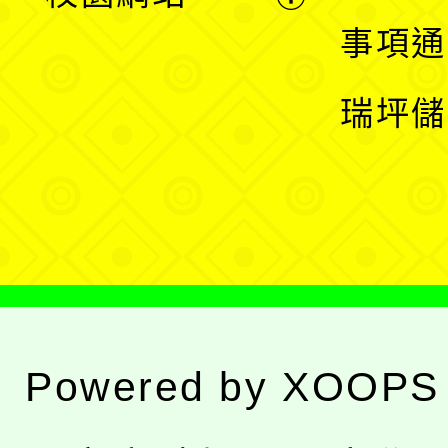
開
展
事項通
選
開
瑞坪儲
單
選
單
Powered by
XOOPS