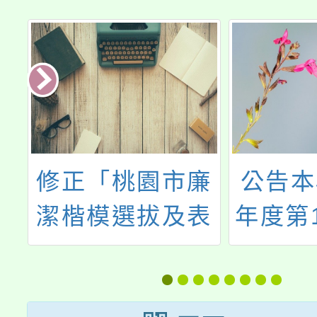
統
修正「桃園市廉
公告本
屆
潔楷模選拔及表
年度第
，
揚實施要點」部
次代理
工
分規定，其名稱
甄