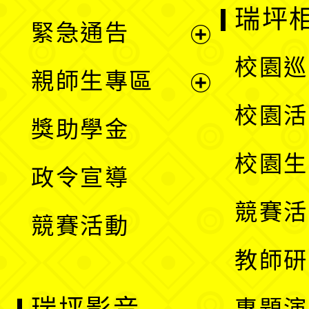
開
瑞坪
緊急通告
單
選
展
校園巡
親師生專區
單
開
展
校園活
獎助學金
選
開
校園生
政令宣導
單
選
競賽活
競賽活動
單
教師研
專題演