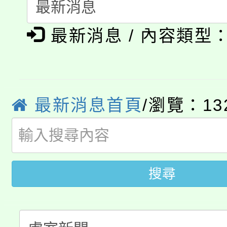
代理(課)教師甄選結果(
淨零綠生活教案入校路
《TA101》溝通分析
最新消息 / 內容類型
115年食農教育專業人
會
程，歡迎學生輔導中心
學期銜接期間理賠案件
程
心理、諮商輔導、社會
淨零綠領人才培育課程
學籍身 分審查程序及
最新消息首頁
/瀏覽：13
系所師生報名參加。
公告本校115學年度第1
版
「2026金融保險知識
代理(課)教師甄選結果(
搜尋
桃園市115學年度學生
車」活動
公告本校115學年度第
生本土語及新住民語歌