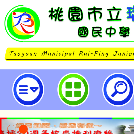
neilrpjhstyc網站設計者：徐嘉裕 N