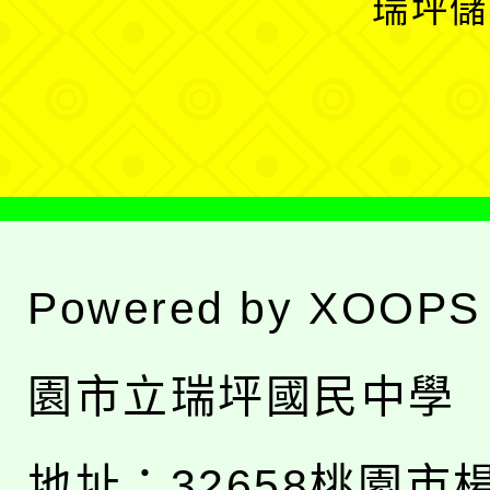
瑞坪儲
單
選
單
Powered by
XOOPS
園市立瑞坪國民中學
地址：
32658桃園市