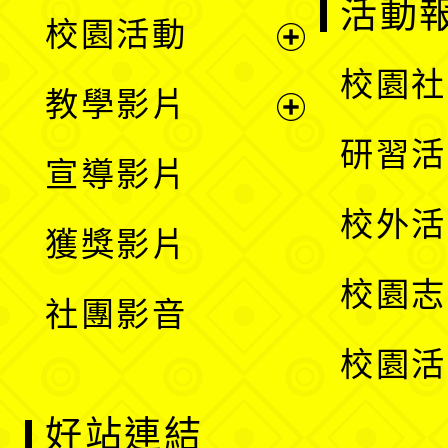
展
活動
校園活動
開
展
校園社
教學影片
選
開
展
研習活
宣導影片
單
選
開
校外活
獲獎影片
單
選
校園志
社團影音
單
校園活
好站連結