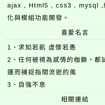
ajax , Html5 , css3 , mysq
化與模組功能開發。
喜愛名言
1、求知若飢 虛懷若愚
2、任何被視為感情的枷鎖，都
運而捕捉指間流逝的風
3、自強不息
相關連結