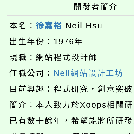
大園自造教育及科技中心
視費優惠，中低收入戶
開發者簡介
大溪自造教育及科技中心
份教師增能研習
半價優惠，詳情可洽有
本名：
徐嘉裕
Neil Hsu
淨零綠生活教案入校路
份教師研習
者。
出生年份：1976年
115年食農教育專業人
會
現職：網站程式設計師
「本色祭」8/29、30
程
任職公司：
Neil網站設計工坊
8/21下午1時於龍潭區
場熱烈登場!
目前興趣：程式研究，創意突破
YOUNG桃局內行報名
徵才活動。
簡介：本人致力於Xoops相關
8月14至27日，桃園
局官網。
已有數十餘年，希望能將所研發
115年桃園市運動會8/1
開!