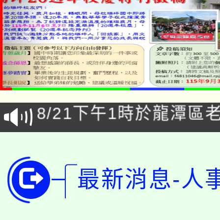
「本色祭」8/29、30
8/21下午1時於龍潭區
場熱烈登場!
YOUNG桃局內行報名
徵才活動。
8月14至27日，桃園
局官網。
最新消息-人
115年桃園市運動會8/1
開!
桃園市低收入戶享有免
田徑場及游泳池舉行。