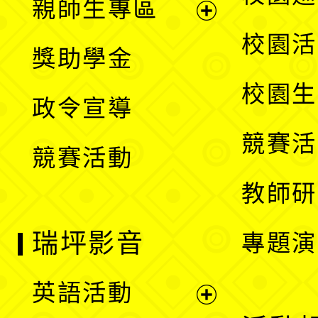
親師生專區
單
開
展
校園活
獎助學金
選
開
校園生
政令宣導
單
選
競賽活
競賽活動
單
教師研
瑞坪影音
專題演
英語活動