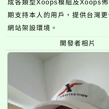
成各類型Xoops模組及Xoops
桃園市低收入戶享有免
田徑場及游泳池舉行。
期支持本人的用戶，提供台灣更
大園自造教育及科技中心
視費優惠，中低收入戶
網站架設環境。
大溪自造教育及科技中心
份教師增能研習
半價優惠，詳情可洽有
淨零綠生活教案入校路
份教師研習
開發者相片
者。
115年食農教育專業人
會
程