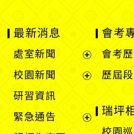
最新消息
會考
處室新聞
會考歷
展
校園新聞
歷屆段
開
展
研習資訊
選
開
瑞坪
緊急通告
單
選
展
校園巡