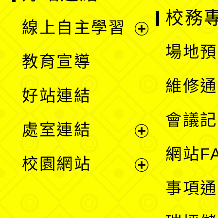
校務
線上自主學習
展
場地預
教育宣導
開
維修通
好站連結
選
會議記
處室連結
單
展
網站F
校園網站
開
展
事項通
選
開