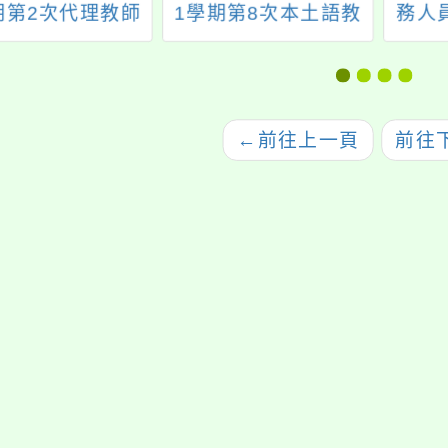
期第2次代理教師
1學期第8次本土語教
務人
甄選結果
學支援工作人員甄選
法」第
結果
遺族
付，
金
←
前往上一頁
前往