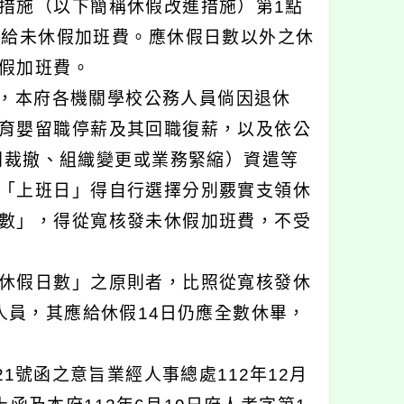
措施（以下簡稱休假改進措施）第1點
發給未休假加班費。應休假日數以外之休
假加班費。
起，本府各機關學校公務人員倘因退休
育嬰留職停薪及其回職復薪，以及依公
關裁撤、組織變更或業務緊縮）資遣等
「上班日」得自行選擇分別覈實支領休
數」，得從寬核發未休假加班費，不受
休假日數」之原則者，比照從寬核發休
人員，其應給休假14日仍應全數休畢，
521號函之意旨業經人事總處112年12月