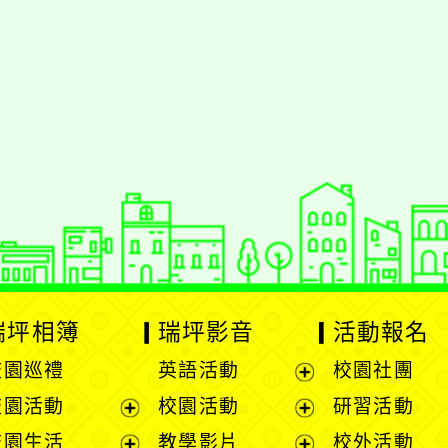
styc
gle、Firefox、Vivaldi、Opera
支援行
 2.5.11
網站語系：zh-TW
eil網站設計工坊
徐嘉裕 Neil hsu
瑞坪相簿
瑞坪影音
活動報名
校園巡禮
英語活動
校園社團
展
校園活動
校園活動
研習活動
開
展
展
校園生活
教學影片
校外活動