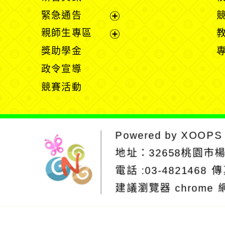
選
開
緊急通告
單
選
展
親師生專區
單
開
展
獎助學金
選
開
政令宣導
單
選
競賽活動
單
Powered by
XOOPS
地址：
32658桃園市
電話 :03-4821468
傳
建議瀏覽器 chrome
網站設計：Neil
網站設計工坊