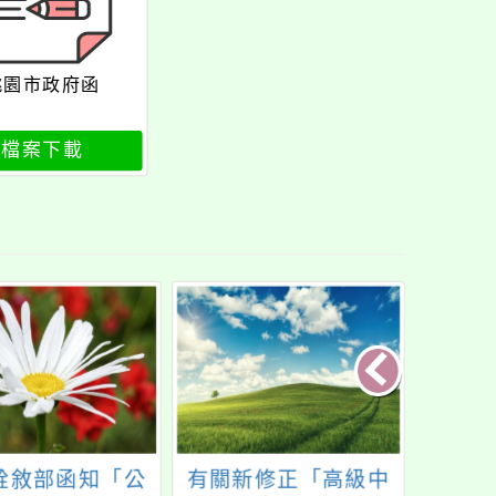
桃園市政府函
檔案下載
銓敘部函知「公
有關新修正「高級中
公告本