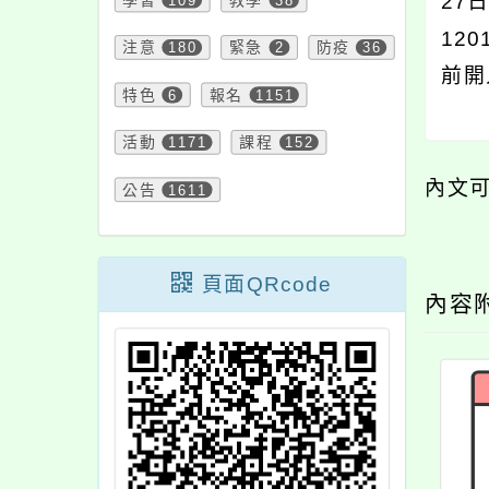
27
學習
109
教學
38
12
注意
180
緊急
2
防疫
36
前開
特色
6
報名
1151
活動
1171
課程
152
內文
公告
1611
頁面QRcode
內容