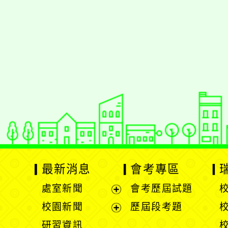
佈景版本：
neilrpjh
適用瀏覽器：Edge、Goo
Xoops版本：
XOOPS
Xoops
網站設計
：
N
Xoops網站設計者：
最新消息
會考專區
處室新聞
會考歷屆試題
展
校園新聞
歷屆段考題
開
展
研習資訊