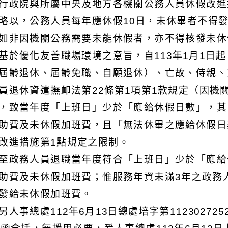
行政院與所屬中央及地方各機關公務人員休假改進
略以，公務人員每年應休假10日，未休畢者不得
如非因機關公務需要未能休假者，亦不得核發未休
基於優化友善職場環境之意旨，自113年1月1日
屆齡退休、屆齡免職、自願退休）、亡故、侍親、
員退休資遣撫卹法第22條第1項第1款規定（因機
，致當年度「上班日」少於「應給休假日數」，其
助費及未休假加班費，且「無法休畢之應給休假日
改進措施第1點規定之限制。
至政務人員退職當年度符合「上班日」少於「應給
助費及未休假加班費；惟服務年資未滿3年之政務
發給未休假加班費。
另人事總處112年6月13日總處培字第11230272