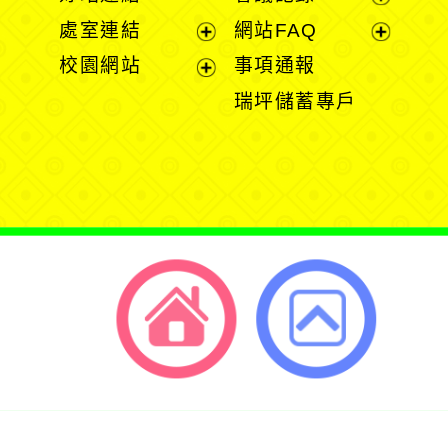
選
選
展
處室連結
網站FAQ
單
單
開
展
展
校園網站
事項通報
選
開
開
展
瑞坪儲蓄專戶
單
選
選
開
單
單
選
單
返回首頁
返回頂端