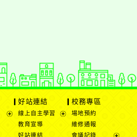
動瀏覽裝置
好站連結
校務專區
線上自主學習
場地預約
展
展
教育宣導
維修通報
開
開
好站連結
會議記錄