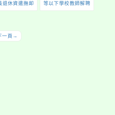
員退休資遣撫卹
等以下學校教師解聘
人員
45條第4項所定
不續聘停聘或資遣辦
力）
領有定期性給
法」及「公立高級中
不得擇領遺屬年
等以下學校教師成績
之適用範疇
考核辦法」相關實務
下一頁
→
執行事宜