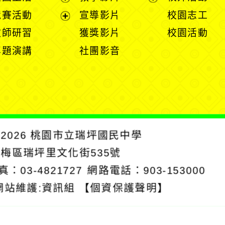
選
開
開
展
展
競賽活動
宣導影片
校園志工
單
選
選
開
開
展
教師研習
獲獎影片
校園活動
單
單
選
選
開
專題演講
社團影音
單
單
選
單
2026
桃園市立瑞坪國民中學
楊梅區瑞坪里文化街535號
真：03-4821727
網路電話：903-153000
網站維護:資訊組
【個資保護聲明】