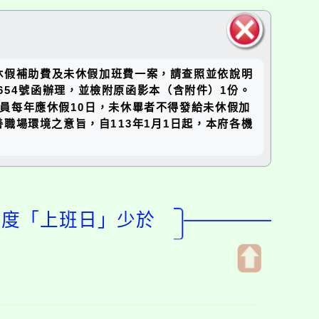
關閉區
休假補助費及未休假加班費一案，請查照並依說明
塊
5654號函辦理，並檢附原函影本（含附件）1份。
員每年應休假10日，未休畢者不得發給未休假加
場環境之意旨，自113年1月1日起，本府各機
年度「上班日」少於
開
啟
上