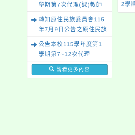
函以，「性別平等
1學期第12次本土語教
2學
學期第7次代理(課)教師
法施行細則」第4
學支援工作人員甄選
甄選結果
轉知原住民族委員會115
2、第4條之3，業
結果
年7月9日公告之原住民族
動部於115年4月
令修正發布一案，
歲時祭儀放假日期，請查
公告本校115學年度第1
請查照。
照辦理。
學期第7~12次代理
（課）教師甄選簡章
觀看更多內容
【一次公告分次招考】