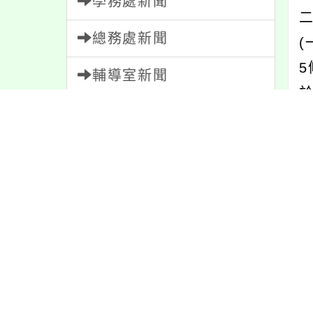
學務處新聞
總務處新聞
輔導室新聞
會計室新聞
人事室新聞
家長會新聞
內容標籤
注意
180
報名
1151
學習
109
資訊
337