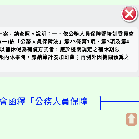
關閉區
一案，請查照。說明：一、依公務人員保障暨培訓委員會
塊
：(一)依「公務人員保障法」第23條第1項、第3項及第4
數以補休假為補償方式者，應於機關規定之補休期限
期限內休畢時，應結算計發加班費；再例外因機關預算之
員會函釋「公務人員保障
開
啟