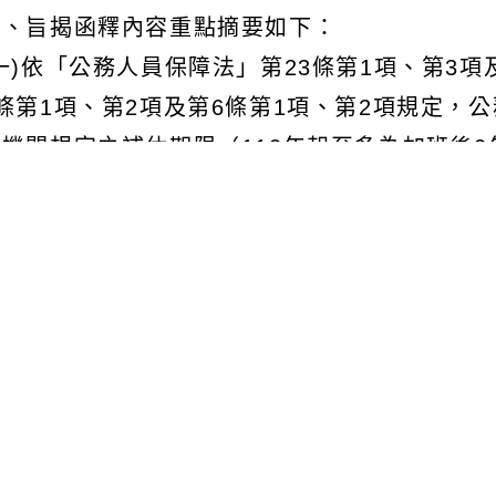
二、旨揭函釋內容重點摘要如下：
(一)依「公務人員保障法」第23條第1項、第3
5條第1項、第2項及第6條第1項、第2項規定
於機關規定之補休期限（112年起至多為加班後
圍內之業務需要，致無法於補休期限內休畢時，
制，致無法以加班費結算，始得以公務人員考績
(二)未逾補休期限之補休假時數，應以補休期限
稱「機關因業務需要無從補休」之例外結算要件
請補休，並留存機關曾否准事證，避免公務人員
費之亂象，牴觸司法院釋字第785號解釋健康權
結餘，即逕予結算加班費。
(三)至以平時考核獎勵給予加班補償一節，考量