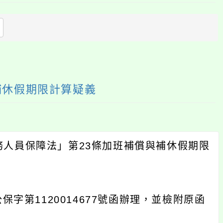
上
方
區
塊
補休假期限計算疑義
人員保障法」第23條加班補償與補休假期限
保字第1120014677號函辦理，並檢附原函