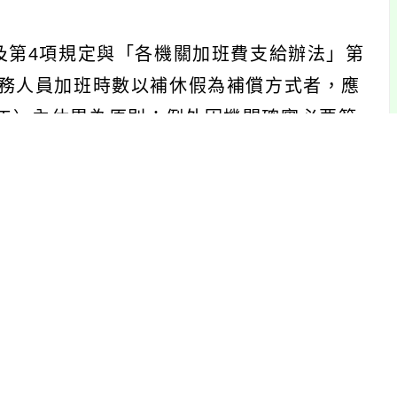
項及第4項規定與「各機關加班費支給辦法」第
，公務人員加班時數以補休假為補償方式者，應
2年）內休畢為原則；例外因機關確實必要範
應結算計發加班費；再例外因機關預算之限
（成、核）法規規定之獎勵結算應補休時數。
補休完畢為原則，以維護人員健康權；前開所
，須由公務人員舉證曾於補休期限內向機關申
為結算加班費而怠於補休，導致以健康換加班
保障意旨，無從僅因機關年度加班費預算如有
加班補償方式既係以給予加班費、補休假為原