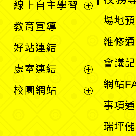
線上自主學習
展
場地預
教育宣導
開
維修通
好站連結
選
會議記
處室連結
單
展
網站F
校園網站
開
展
事項通
選
開
瑞坪儲
單