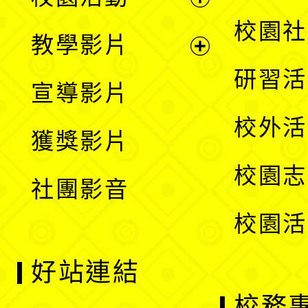
開
展
校園社
教學影片
選
開
展
研習活
宣導影片
單
選
開
校外活
獲獎影片
單
選
校園志
社團影音
單
校園活
好站連結
校務