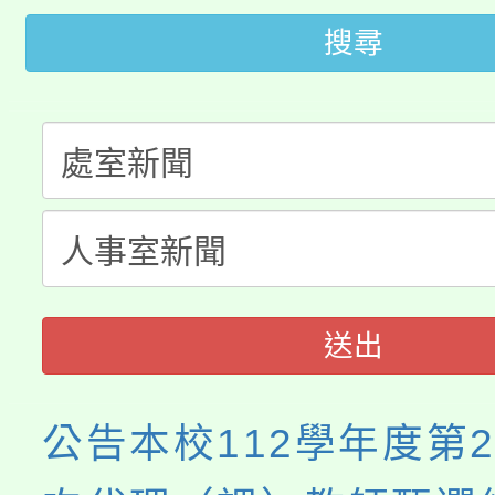
轉知中國文化大學推廣
代理(課)教師甄選結果(
搜尋
轉知苗栗縣政府辦理11
《TA101》溝通分析
桃園市115學年度學生
縣市「校園短影音徵選
程，歡迎學生輔導中心
「桃園市補助參觀特色
要點
門員」簡章及活動海報
心理、諮商輔導、社會
115年度「教育部表揚
展演活動實施計畫」
踴躍報名參加。
系所師生報名參加。
義教育推展貢獻獎」
送出
公告本校112學年度第