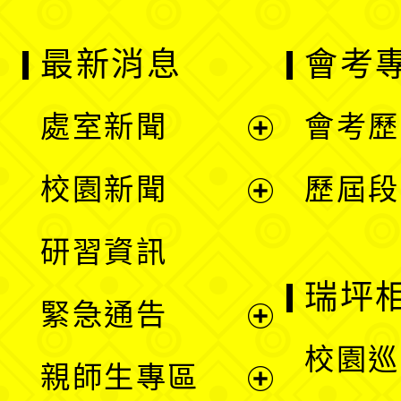
最新消息
會考
處室新聞
會考歷
展
校園新聞
歷屆段
開
展
研習資訊
選
開
瑞坪
緊急通告
單
選
展
校園巡
親師生專區
單