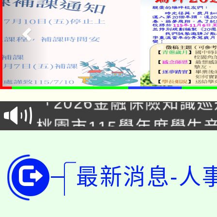
公告本校115學年度第1
「2026金融保險知識
代理(課)教師甄選結果(
桃園市115學年度學生
車」活動
公告本校115學年度第
生本土語及新住民語歌
公告本校115學年度第
代理(課)教師甄選結果(
最新消息-人
轉知中國文化大學推廣
代理(課)教師甄選結果(