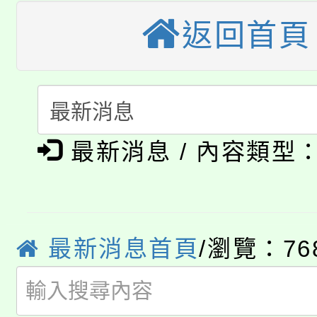
轉知苗栗縣政府辦理11
《TA101》溝通分析
返回首頁
桃園市115學年度學生
縣市「校園短影音徵選
程，歡迎學生輔導中心
「桃園市補助參觀特色
要點
門員」簡章及活動海報
心理、諮商輔導、社會
115年度「教育部表揚
展演活動實施計畫」
踴躍報名參加。
系所師生報名參加。
公告本校115學年度第1
義教育推展貢獻獎」
最新消息 / 內容類型
「2026金融保險知識
代理(課)教師甄選結果(
桃園市115學年度學生
車」活動
最新消息首頁
/瀏覽：76
公告本校115學年度第
生本土語及新住民語歌
公告本校115學年度第
代理(課)教師甄選結果(