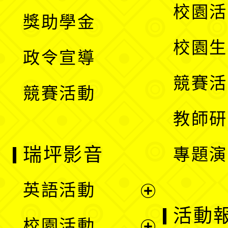
開
展
校園活
獎助學金
選
開
校園生
政令宣導
單
選
競賽活
競賽活動
單
教師研
瑞坪影音
專題演
英語活動
展
活動
校園活動