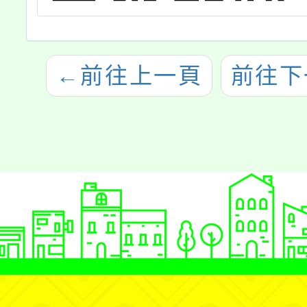
←
前往上一頁
前往下