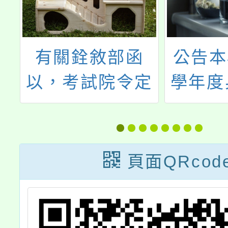
民
有關銓敘部函
公告本
告
以，考試院令定
學年度
民
民國111年12月
特殊教
假
28日修正公布之
案」特
專門職業及技術
理人
頁面QRcod
人員轉任公務人
6~8
員條例第8條及