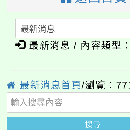
公告本校115學年度第
代理(課)教師甄選結果(
轉知中國文化大學推廣
代理(課)教師甄選結果(
淨零綠生活教案入校路
《TA101》溝通分析
最新消息 / 內容類型
115年食農教育專業人
會
程，歡迎學生輔導中心
學期銜接期間理賠案件
程
心理、諮商輔導、社會
淨零綠領人才培育課程
最新消息首頁
/瀏覽：77
學籍身 分審查程序及
系所師生報名參加。
公告本校115學年度第1
版
「2026金融保險知識
代理(課)教師甄選結果(
搜尋
桃園市115學年度學生