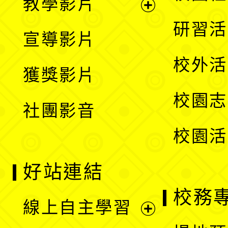
教學影片
選
開
展
研習活
宣導影片
單
選
開
校外活
獲獎影片
單
選
校園志
社團影音
單
校園活
好站連結
校務
線上自主學習