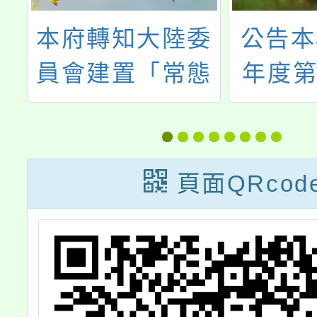
本府轉知大陸委
公告本
關
員會建置「常態
年度第
應
化制度化查核軍
10次
出
公教人員不得在
支援工
中國大陸設籍、
選
頁面QRcod
領用中共相關身
分證件」專區，
及修正「常態
化、制度化查核