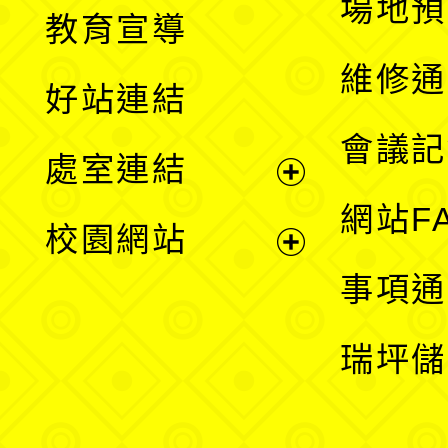
展
場地預
教育宣導
開
維修通
好站連結
選
會議記
處室連結
單
展
網站F
校園網站
開
展
事項通
選
開
瑞坪儲
單
選