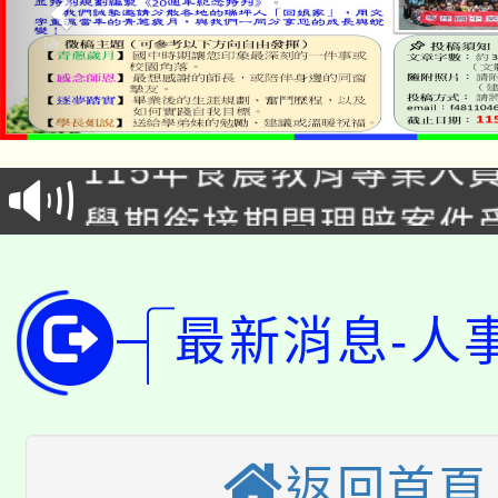
淨零綠生活教案入校路
115年食農教育專業人
會
學期銜接期間理賠案件
程
淨零綠領人才培育課程
學籍身 分審查程序及
公告本校115學年度第1
最新消息-人
版
「2026金融保險知識
代理(課)教師甄選結果(
桃園市115學年度學生
車」活動
返回首頁
公告本校115學年度第
生本土語及新住民語歌