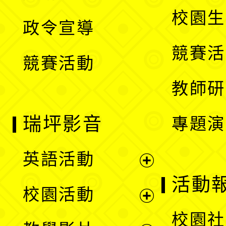
選
開
校園生
政令宣導
單
選
競賽活
競賽活動
單
教師研
瑞坪影音
專題演
英語活動
展
活動
校園活動
開
展
校園社