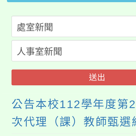
車」活動
公告本校115學年度第
生本土語及新住民語歌
公告本校115學年度第
代理(課)教師甄選結果(
轉知中國文化大學推廣
代理(課)教師甄選結果(
《TA101》溝通分析
程，歡迎學生輔導中心
送出
心理、諮商輔導、社會
公告本校112學年度第
系所師生報名參加。
次代理（課）教師甄選