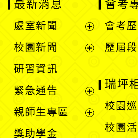
最新消息
會考
處室新聞
會考歷
展
校園新聞
歷屆段
開
展
研習資訊
選
開
瑞坪
緊急通告
單
選
展
校園巡
親師生專區
單
開
展
校園活
獎助學金