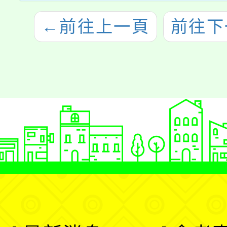
←
前往上一頁
前往下