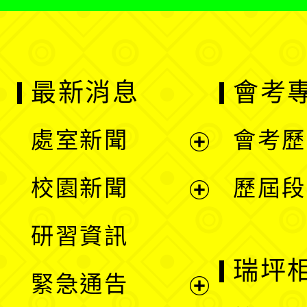
最新消息
會考
處室新聞
會考歷
展
校園新聞
歷屆段
開
展
研習資訊
選
開
瑞坪
緊急通告
單
選