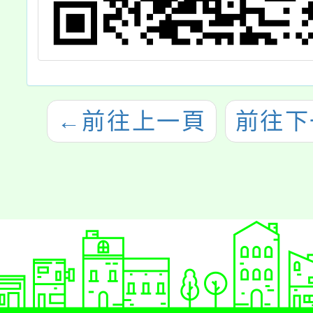
←
前往上一頁
前往下