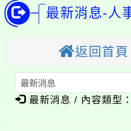
115年桃園市運動會8/1
開!
最新消息-人
桃園市低收入戶享有免
田徑場及游泳池舉行。
大園自造教育及科技中心
視費優惠，中低收入戶
大溪自造教育及科技中心
份教師增能研習
返回首頁
半價優惠，詳情可洽有
淨零綠生活教案入校路
份教師研習
者。
115年食農教育專業人
會
「本色祭」8/29、30
程
最新消息 / 內容類型
8/21下午1時於龍潭區
場熱烈登場!
YOUNG桃局內行報名
徵才活動。