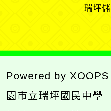
選
開
瑞坪儲
單
選
單
Powered by
XOOPS
園市立瑞坪國民中學