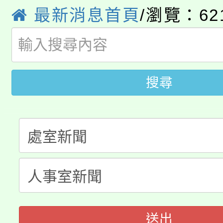
8月14至27日，桃園
局官網。
最新消息首頁
/瀏覽：62
115年桃園市運動會8/1
開!
桃園市低收入戶享有免
田徑場及游泳池舉行。
大園自造教育及科技中心
搜尋
視費優惠，中低收入戶
大溪自造教育及科技中心
份教師增能研習
半價優惠，詳情可洽有
淨零綠生活教案入校路
份教師研習
者。
115年食農教育專業人
會
程
送出