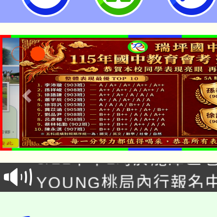
「本色祭」8/29、30
8/21下午1時於龍潭區
場熱烈登場!
YOUNG桃局內行報名
徵才活動。
8月14至27日，桃園
局官網。