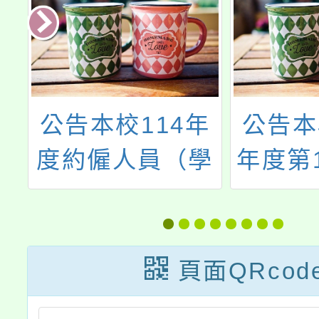
公
公告本校114年
公告本
第
度約僱人員（學
年度第
總
務創新人力）第
次本土
8
五次甄選簡章
援工作
布
頁面QRcod