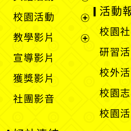
展
活動
校園活動
開
展
校園社
教學影片
選
開
展
研習活
宣導影片
單
選
開
校外活
獲獎影片
單
選
校園志
社團影音
單
校園活