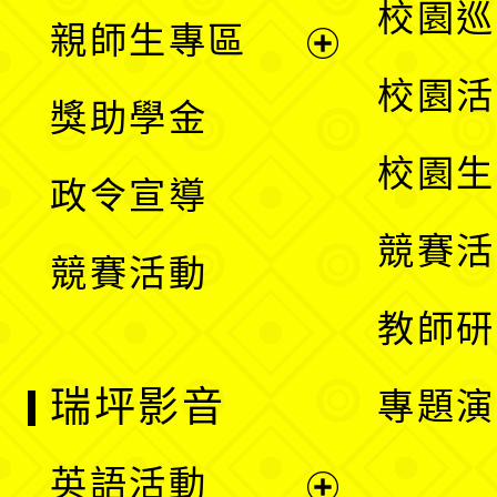
展
校園巡
親師生專區
單
開
展
校園活
獎助學金
選
開
校園生
政令宣導
單
選
競賽活
競賽活動
單
教師研
瑞坪影音
專題演
英語活動