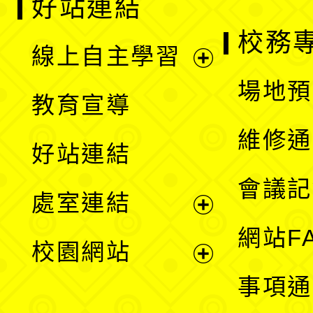
好站連結
校務
線上自主學習
展
場地預
教育宣導
開
維修通
好站連結
選
會議記
處室連結
單
展
網站F
校園網站
開
展
事項通