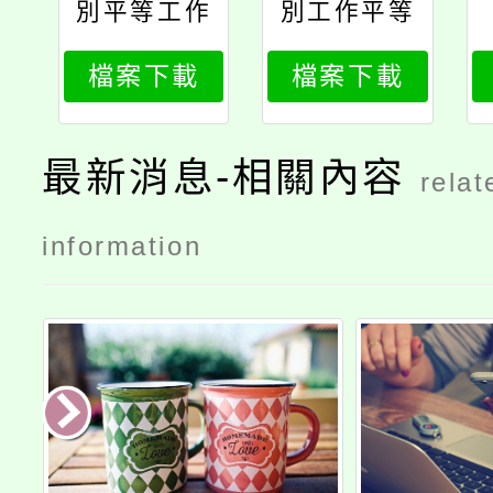
別平等工作
別工作平等
申訴審議處
申訴審議處
檔案下載
檔案下載
理辦法修正
理辦法修正
條文
總說明
最新消息-相關內容
relat
information