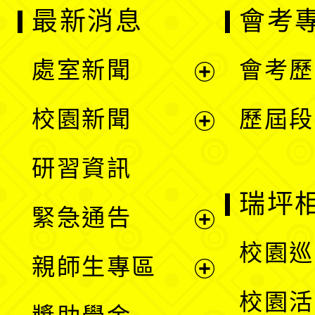
最新消息
會考
處室新聞
會考歷
展
校園新聞
歷屆段
開
展
研習資訊
選
開
瑞坪
緊急通告
單
選
展
校園巡
親師生專區
單
開
展
校園活