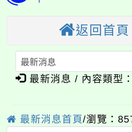
大園自造教育及科技中心
視費優惠，中低收入戶
大溪自造教育及科技中心
返回首頁
份教師增能研習
半價優惠，詳情可洽有
淨零綠生活教案入校路
份教師研習
者。
115年食農教育專業人
會
「本色祭」8/29、30
程
最新消息 / 內容類型
8/21下午1時於龍潭區
場熱烈登場!
YOUNG桃局內行報名
徵才活動。
8月14至27日，桃園
局官網。
最新消息首頁
/瀏覽：85
115年桃園市運動會8/1