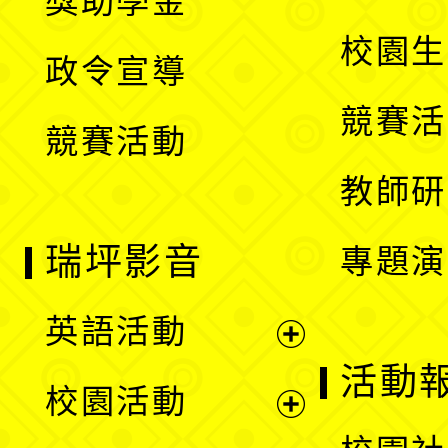
獎助學金
選
開
校園生
政令宣導
單
選
競賽活
競賽活動
單
教師研
瑞坪影音
專題演
英語活動
展
活動
校園活動
開
展