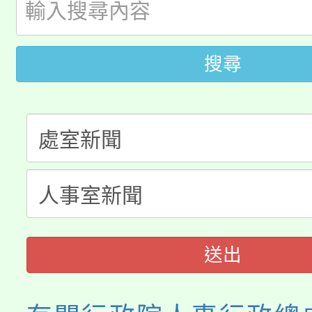
開!
桃園市低收入戶享有免
田徑場及游泳池舉行。
大園自造教育及科技中心
搜尋
視費優惠，中低收入戶
大溪自造教育及科技中心
份教師增能研習
半價優惠，詳情可洽有
淨零綠生活教案入校路
份教師研習
者。
115年食農教育專業人
會
程
送出