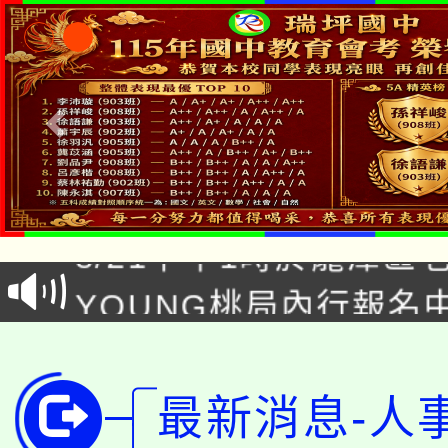
市立瑞坪國民中學
「本色祭」8/29、30
8/21下午1時於龍潭區
場熱烈登場!
YOUNG桃局內行報名
徵才活動。
8月14至27日，桃園
局官網。
115年桃園市運動會8/1
開!
最新消息-人
桃園市低收入戶享有免
田徑場及游泳池舉行。