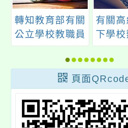
學
轉知教育部有關
有關高
第
公立學校教職員
下學校
退休資遣撫卹條
解聘、
本
例（以下簡稱退
停聘案
工
撫條例）第77條
頁面QRcod
章
第1項第2款所定
次
團體或機構範圍
異動一案