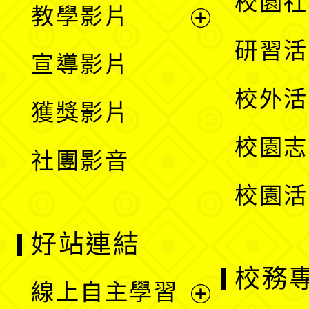
校園社
教學影片
選
開
展
研習活
宣導影片
單
選
開
校外活
獲獎影片
單
選
校園志
社團影音
單
校園活
好站連結
校務
線上自主學習