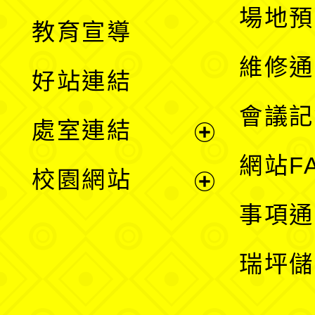
展
場地預
教育宣導
開
維修通
好站連結
選
會議記
處室連結
單
展
網站F
校園網站
開
展
事項通
選
開
瑞坪儲
單
選