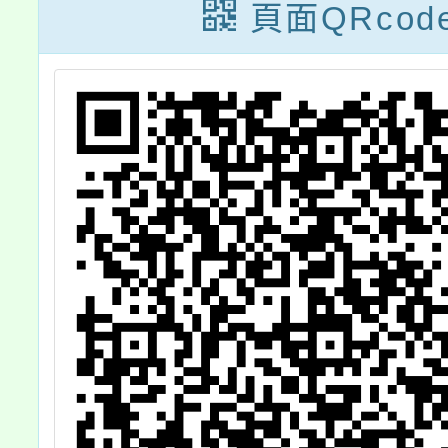
民
令影本1份
正
頁面QRcod
0
A
，
條
規