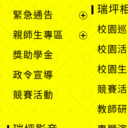
選
開
瑞坪
緊急通告
單
選
展
校園巡
親師生專區
單
開
展
校園活
獎助學金
選
開
校園生
政令宣導
單
選
競賽活
競賽活動
單
教師研