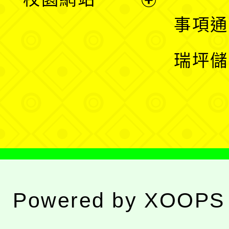
開
展
事項通
選
開
瑞坪儲
單
選
單
Powered by
XOOPS