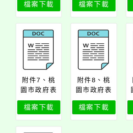
檔案下載
檔案下載
學校公務人
學校公務人
員獎懲案件
員獎懲案件
處理要點
處理要點第
4點修正對
照表
附件7、桃
附件8、桃
園市政府表
園市政府表
揚傑出女性
揚傑出女性
檔案下載
檔案下載
公務員實施
公務員實施
要點
要點第7點
修正對照表