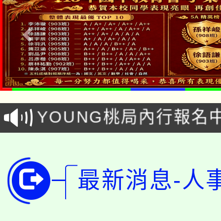
「本色祭」8/29、30
8/21下午1時於龍潭區
場熱烈登場!
YOUNG桃局內行報名
徵才活動。
8月14至27日，桃園
局官網。
115年桃園市運動會8/1
開!
最新消息-人
桃園市低收入戶享有免
田徑場及游泳池舉行。
大園自造教育及科技中心
視費優惠，中低收入戶