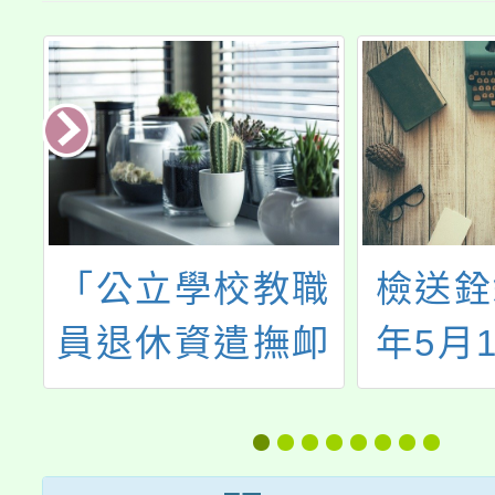
職
檢送銓敘部113
有關公
卹
年5月10日部法
用法
」
一字第
（以下
經
11357028451號
則）部