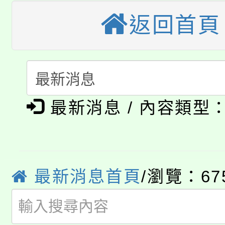
大溪自造教育及科技中心
份教師增能研習
半價優惠，詳情可洽有
返回首頁
淨零綠生活教案入校路
份教師研習
者。
115年食農教育專業人
會
「本色祭」8/29、30
程
最新消息 / 內容類型
8/21下午1時於龍潭區
場熱烈登場!
YOUNG桃局內行報名
徵才活動。
8月14至27日，桃園
局官網。
最新消息首頁
/瀏覽：67
115年桃園市運動會8/1
開!
桃園市低收入戶享有免
田徑場及游泳池舉行。