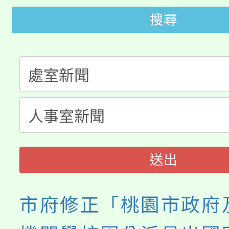
大園自造教育及科技中心
視費優惠，中低收入戶
搜尋
大溪自造教育及科技中心
份教師增能研習
半價優惠，詳情可洽有
淨零綠生活教案入校路
份教師研習
者。
115年食農教育專業人
會
程
送出
市府修正「桃園市政府