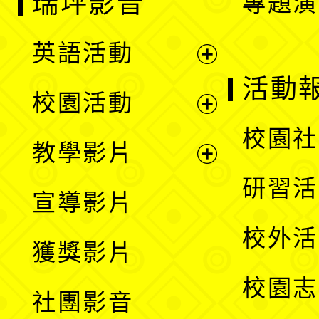
瑞坪影音
專題演
英語活動
展
活動
校園活動
開
展
校園社
教學影片
選
開
展
研習活
宣導影片
單
選
開
校外活
獲獎影片
單
選
校園志
社團影音
單