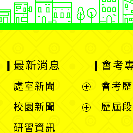
最新消息
會考
處室新聞
會考歷
展
校園新聞
歷屆段
開
展
研習資訊