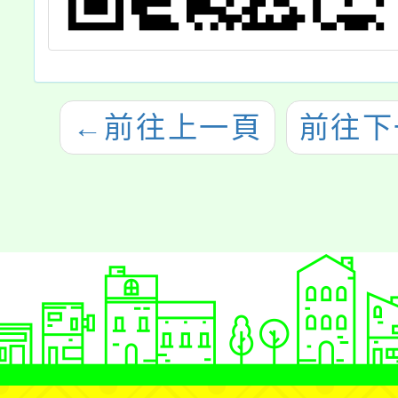
←
前往上一頁
前往下