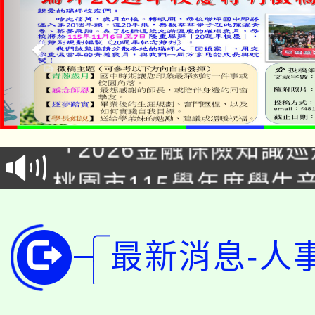
公告本校115學年度第1
「2026金融保險知識
代理(課)教師甄選結果(
桃園市115學年度學生
車」活動
公告本校115學年度第
生本土語及新住民語歌
公告本校115學年度第
代理(課)教師甄選結果(
最新消息-人
轉知中國文化大學推廣
代理(課)教師甄選結果(