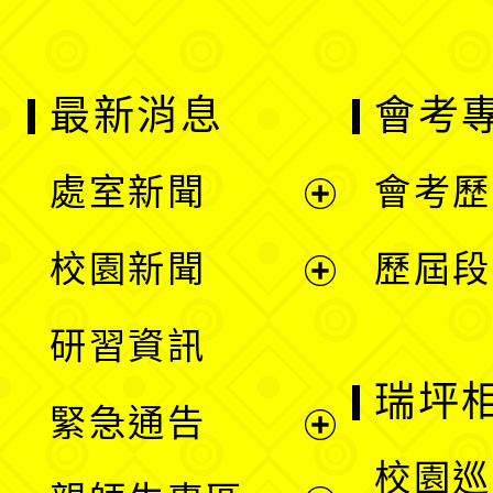
最新消息
會考
處室新聞
會考歷
展
校園新聞
歷屆段
開
展
研習資訊
選
開
瑞坪
緊急通告
單
選
展
校園巡