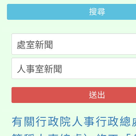
轉知中國文化大學推廣
代理(課)教師甄選結果(
搜尋
轉知苗栗縣政府辦理11
《TA101》溝通分析
桃園市115學年度學生
縣市「校園短影音徵選
程，歡迎學生輔導中心
「桃園市補助參觀特色
要點
門員」簡章及活動海報
心理、諮商輔導、社會
115年度「教育部表揚
展演活動實施計畫」
踴躍報名參加。
系所師生報名參加。
義教育推展貢獻獎」
送出
有關行政院人事行政總