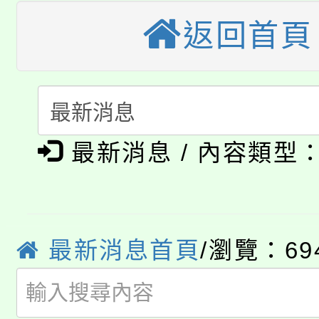
轉知苗栗縣政府辦理11
《TA101》溝通分析
返回首頁
桃園市115學年度學生
縣市「校園短影音徵選
程，歡迎學生輔導中心
「桃園市補助參觀特色
要點
門員」簡章及活動海報
心理、諮商輔導、社會
115年度「教育部表揚
展演活動實施計畫」
踴躍報名參加。
系所師生報名參加。
公告本校115學年度第1
義教育推展貢獻獎」
最新消息 / 內容類型
「2026金融保險知識
代理(課)教師甄選結果(
桃園市115學年度學生
車」活動
公告本校115學年度第
最新消息首頁
/瀏覽：69
生本土語及新住民語歌
公告本校115學年度第
代理(課)教師甄選結果(