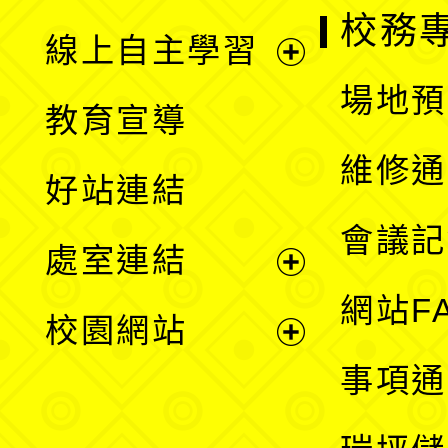
校務
線上自主學習
展
場地預
教育宣導
開
維修通
好站連結
選
會議記
處室連結
單
展
網站F
校園網站
開
展
事項通
選
開