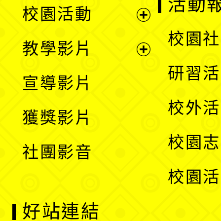
展
活動
校園活動
開
展
校園社
教學影片
選
開
展
研習活
宣導影片
單
選
開
校外活
獲獎影片
單
選
校園志
社團影音
單
校園活
好站連結