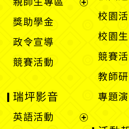
親師生專區
單
開
展
校園活
獎助學金
選
開
校園生
政令宣導
單
選
競賽活
競賽活動
單
教師研
瑞坪影音
專題演
英語活動