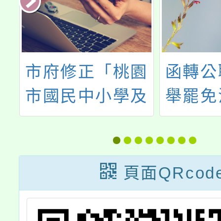
大
市府修正「桃園
函轉公
市國民中小學及
舉罷免
期
幼兒園教師介聘
文修正
學
實施要點」第一
統以1
點、第二點、第
21日
頁面QRcod
七點，並自即日
第1150
生效
號