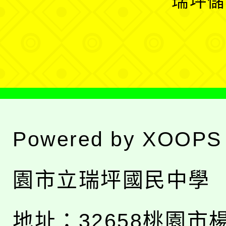
瑞坪儲
單
選
單
Powered by
XOOPS
園市立瑞坪國民中學
地址：
32658桃園市