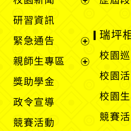
開
展
研習資訊
選
開
瑞坪
緊急通告
單
選
展
校園巡
親師生專區
單
開
展
校園活
獎助學金
選
開
校園生
政令宣導
單
選
競賽活
競賽活動
單