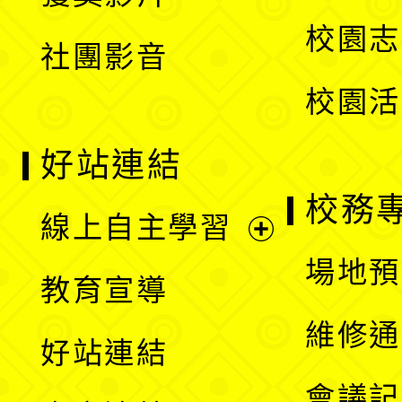
單
選
校園志
社團影音
單
校園活
好站連結
校務
線上自主學習
展
場地預
教育宣導
開
維修通
好站連結
選
會議記