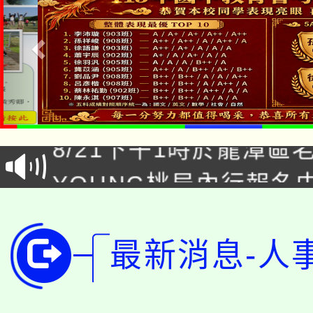
「本色祭」8/29、30
8/21下午1時於龍潭區
場熱烈登場!
YOUNG桃局內行報名
徵才活動。
8月14至27日，桃園
局官網。
115年桃園市運動會8/1
開!
最新消息-人
桃園市低收入戶享有免
田徑場及游泳池舉行。