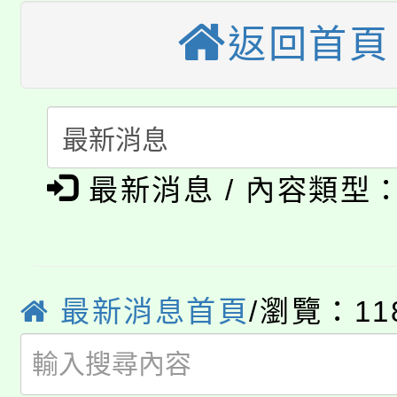
大園自造教育及科技中心
視費優惠，中低收入戶
返回首頁
大溪自造教育及科技中心
份教師增能研習
半價優惠，詳情可洽有
淨零綠生活教案入校路
份教師研習
者。
115年食農教育專業人
會
「本色祭」8/29、30
程
最新消息 / 內容類型
8/21下午1時於龍潭區
場熱烈登場!
YOUNG桃局內行報名
徵才活動。
8月14至27日，桃園
最新消息首頁
/瀏覽：11
局官網。
115年桃園市運動會8/1
開!