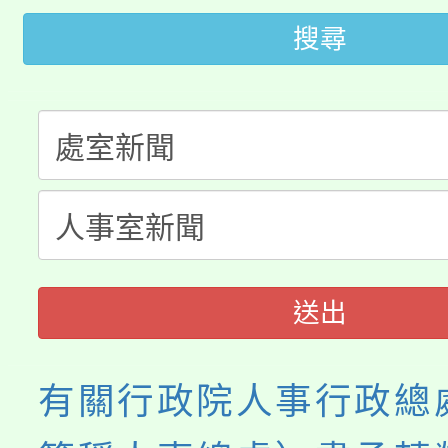
桃園市低收入戶享有免
田徑場及游泳池舉行。
搜尋
大園自造教育及科技中心
視費優惠，中低收入戶
大溪自造教育及科技中心
份教師增能研習
半價優惠，詳情可洽有
淨零綠生活教案入校路
份教師研習
者。
115年食農教育專業人
會
程
送出
有關行政院人事行政總