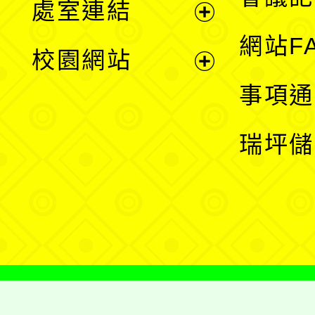
處室連結
單
展
網站F
校園網站
開
展
事項通
選
開
瑞坪儲
單
選
單