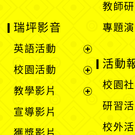
教師研
瑞坪影音
專題演
英語活動
展
活動
校園活動
開
展
校園社
教學影片
選
開
展
研習活
宣導影片
單
選
開
校外活
獲獎影片