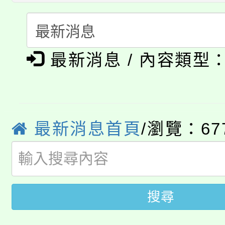
淨零綠生活教案入校路
份教師研習
者。
115年食農教育專業人
會
「本色祭」8/29、30
程
最新消息 / 內容類型
8/21下午1時於龍潭區
場熱烈登場!
YOUNG桃局內行報名
徵才活動。
8月14至27日，桃園
最新消息首頁
/瀏覽：67
局官網。
115年桃園市運動會8/1
開!
桃園市低收入戶享有免
田徑場及游泳池舉行。
搜尋
大園自造教育及科技中心
視費優惠，中低收入戶