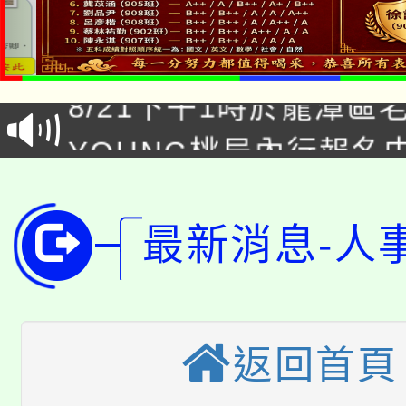
「本色祭」8/29、30
8/21下午1時於龍潭區
場熱烈登場!
YOUNG桃局內行報名
徵才活動。
8月14至27日，桃園
局官網。
115年桃園市運動會8/1
開!
最新消息-人
桃園市低收入戶享有免
田徑場及游泳池舉行。
大園自造教育及科技中心
視費優惠，中低收入戶
返回首頁
大溪自造教育及科技中心
份教師增能研習
半價優惠，詳情可洽有