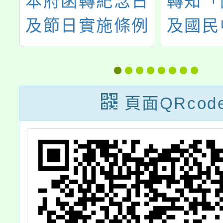
選
本府函轉紀念日
轉知「
條
及節日實施條例
及國民
總
業奉總統114年5
不適任
月
月28日華總一義
處理辦
字
字第
經教育
頁面QRcod
31
11400053171號
民國1
令公布
10日
部
1135
號令訂