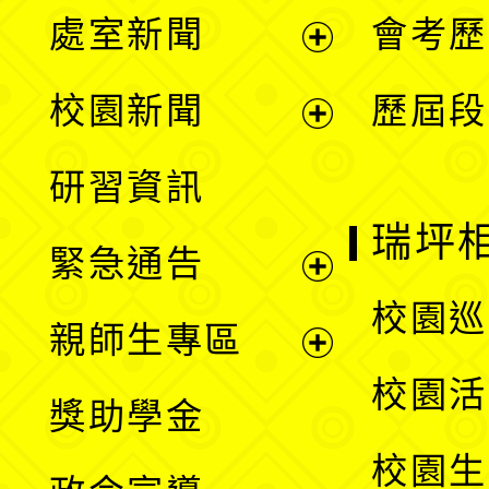
處室新聞
會考歷
展
校園新聞
歷屆段
開
展
研習資訊
選
開
瑞坪
緊急通告
單
選
展
校園巡
親師生專區
單
開
展
校園活
獎助學金
選
開
校園生