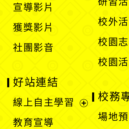
展
研習活
宣導影片
單
選
開
校外活
獲獎影片
單
選
校園志
社團影音
單
校園活
好站連結
校務
線上自主學習
展
場地預
教育宣導