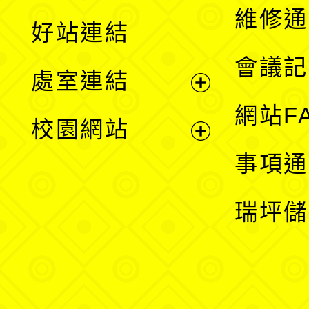
開
維修通
好站連結
選
會議記
處室連結
單
展
網站F
校園網站
開
展
事項通
選
開
瑞坪儲
單
選
單