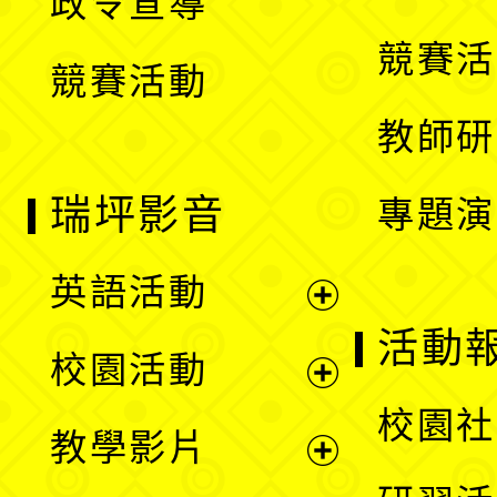
政令宣導
單
選
競賽活
競賽活動
單
教師研
瑞坪影音
專題演
英語活動
展
活動
校園活動
開
展
校園社
教學影片
選
開