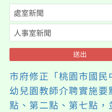
大溪自造教育及科技中心
份教師增能研習
半價優惠，詳情可洽有
淨零綠生活教案入校路
份教師研習
者。
115年食農教育專業人
會
程
送出
市府修正「桃園市國民
幼兒園教師介聘實施要
點、第二點、第七點，