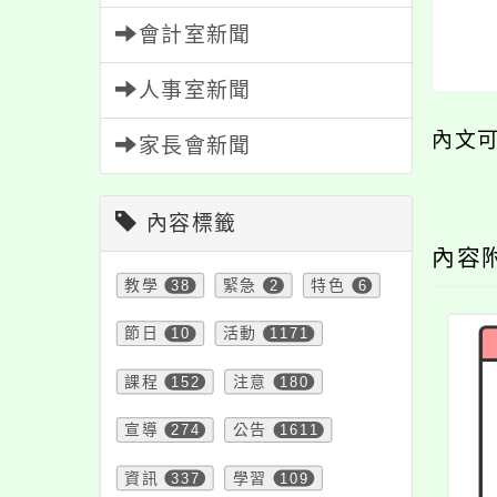
會計室新聞
人事室新聞
內文
家長會新聞
內容標籤
內容
教學
38
緊急
2
特色
6
節日
10
活動
1171
課程
152
注意
180
宣導
274
公告
1611
資訊
337
學習
109