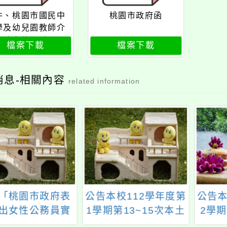
件、桃園市國民中
桃園市政府函
學及幼兒園教師介
聘實施要點
檔案下載
檔案下載
消息-相關內容
related information
「桃園市政府表
公告本校112學年度第
公告本
出女性公務員實
1學期第13~15次本土
2學
點」第8點，並自
語教學支援工作人員