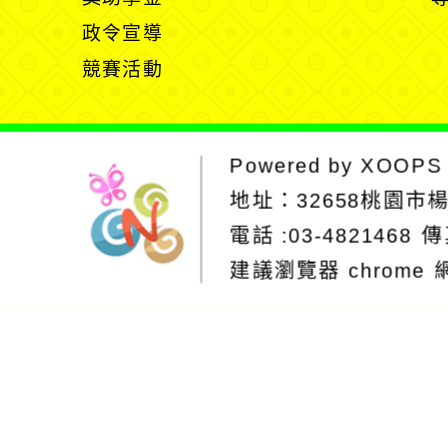
選
開
政令宣導
單
選
競賽活動
單
Powered by
XOOPS
地址：
32658桃園市
電話 :03-4821468
傳
建議瀏覽器 chrome
網站設計：Neil
網站設計工坊