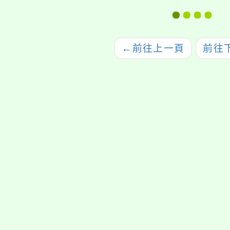
5年2月26日生效
甄選簡章（1次公告分
次招考）
←
前往上一頁
前往