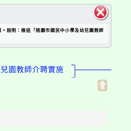
關閉區
照。說明：檢送「桃園市國民中小學及幼兒園教師
塊
幼兒園教師介聘實施
開
啟
上
方
區
塊