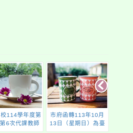
校114學年度第
市府函轉113年10月
公告本
期第6次代課教師
13日（星期日）為臺
1學期
甄選結果
灣省基隆市第19屆市
學支