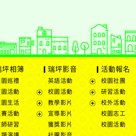
gle、Firefox、Vivaldi、Opera
支援行
 2.5.11
網站語系：zh-TW
eil網站設計工坊
徐嘉裕 Neil hsu
瑞坪相簿
瑞坪影音
活動報名
校園巡禮
英語活動
校園社團
展
校園活動
校園活動
研習活動
開
展
展
校園生活
教學影片
校外活動
選
開
開
展
展
競賽活動
宣導影片
校園志工
單
選
選
開
開
展
教師研習
獲獎影片
校園活動
單
單
選
選
開
專題演講
社團影音