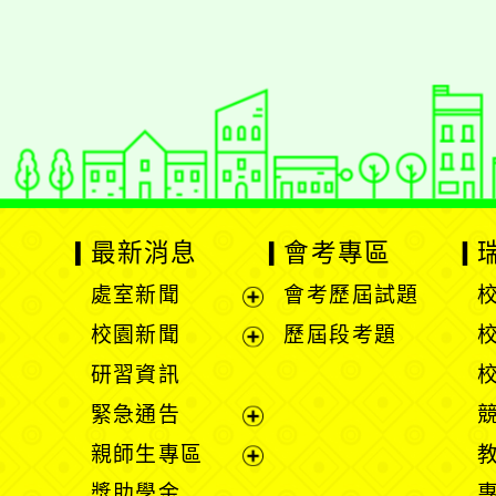
適用瀏覽器：Edge、Goo
Xoops版本：
XOOPS
Xoops
網站設計
：
N
Xoops網站設計者：
最新消息
會考專區
處室新聞
會考歷屆試題
展
校園新聞
歷屆段考題
開
展
研習資訊
選
開
緊急通告
單
選
展
親師生專區
單
開
展
獎助學金