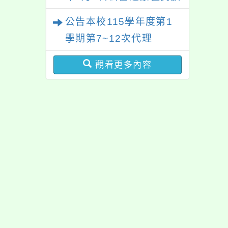
歲時祭儀放假日期，請查
公告本校115學年度第1
照辦理。
學期第7~12次代理
（課）教師甄選簡章
觀看更多內容
【一次公告分次招考】
佈景版本：
neilrpjh