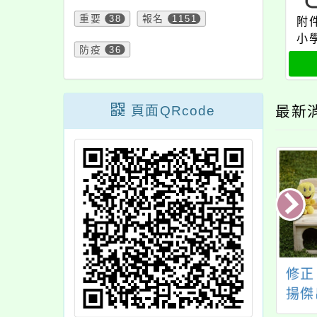
重要
38
報名
1151
附
小
防疫
36
頁面QRcode
最新
本校115學年度第
轉知本府修正「桃園
修正
期第6次教學支援
市政府及所屬各機關
揚傑
作人員甄選結果
學校員工職場霸凌防
施要