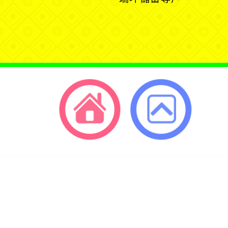
單
選
選
開
單
單
選
單
返回首頁
返回頂端