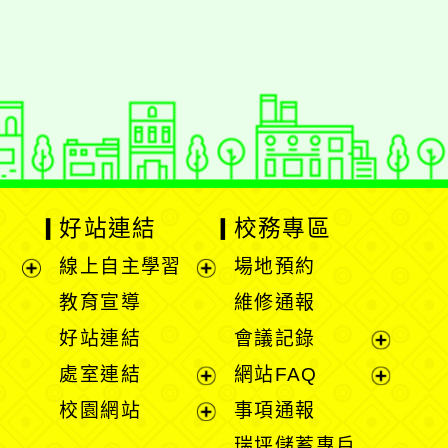
動瀏覽裝置
好站連結
校務專區
線上自主學習
場地預約
展
展
教育宣導
維修通報
開
開
好站連結
會議記錄
選
選
展
處室連結
網站FAQ
單
單
開
展
展
校園網站
事項通報
選
開
開
展
瑞坪儲蓄專戶