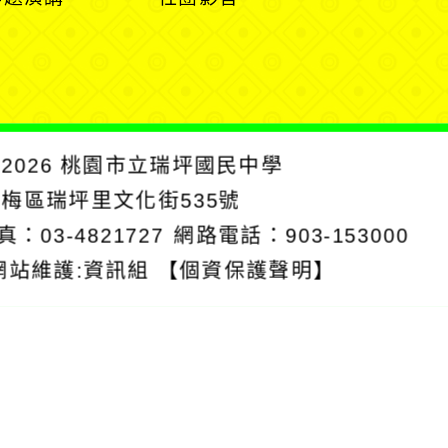
單
單
選
單
2026
桃園市立瑞坪國民中學
楊梅區瑞坪里文化街535號
真：03-4821727
網路電話：903-153000
網站維護:資訊組
【個資保護聲明】