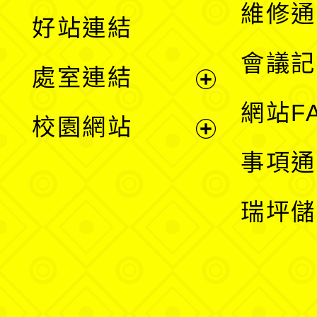
開
維修通
好站連結
選
會議記
處室連結
單
展
網站F
校園網站
開
展
事項通
選
開
瑞坪儲
單
選
單