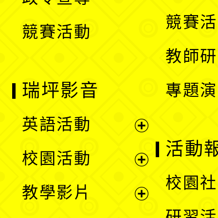
單
選
競賽活
競賽活動
單
教師研
瑞坪影音
專題演
英語活動
展
活動
校園活動
開
展
校園社
教學影片
選
開
展
研習活