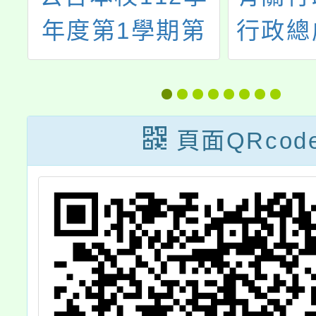
管
年度第1學期第
行政總
新
17次本土語教學
簡稱人
自
支援工作人員甄
函送修
4
選結果
政院與
頁面QRcod
相
及地
及
（構）
項
勤實
關
Q&A（
月版