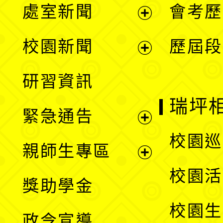
處室新聞
會考歷
展
校園新聞
歷屆段
開
展
研習資訊
選
開
瑞坪
緊急通告
單
選
展
校園巡
親師生專區
單
開
展
校園活
獎助學金
選
開
校園生
政令宣導