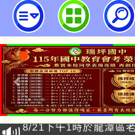
有關各機關因公出國人員應於返國
出國報告一案-桃園市立瑞坪國民中
「本色祭」8/29、30
8/21下午1時於龍潭區
場熱烈登場!