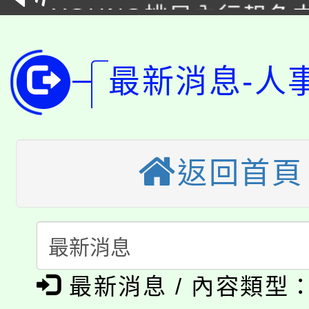
YOUNG桃局內行報名
徵才活動。
8月14至27日，桃園
局官網。
115年桃園市運動會8/1
最新消息-人
開!
桃園市低收入戶享有免
田徑場及游泳池舉行。
大園自造教育及科技中心
視費優惠，中低收入戶
返回首頁
大溪自造教育及科技中心
份教師增能研習
半價優惠，詳情可洽有
淨零綠生活教案入校路
份教師研習
者。
115年食農教育專業人
會
「本色祭」8/29、30
程
最新消息 / 內容類型