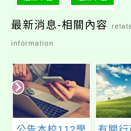
國報告綜合
處理要點
最新消息-相關內容
relat
information
員
公告本校112學
有關行