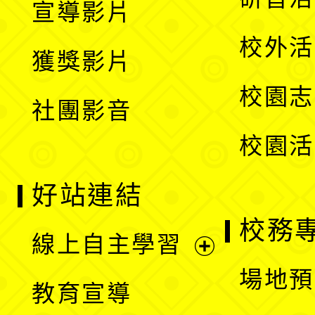
宣導影片
單
選
開
校外活
獲獎影片
單
選
校園志
社團影音
單
校園活
好站連結
校務
線上自主學習
展
場地預
教育宣導