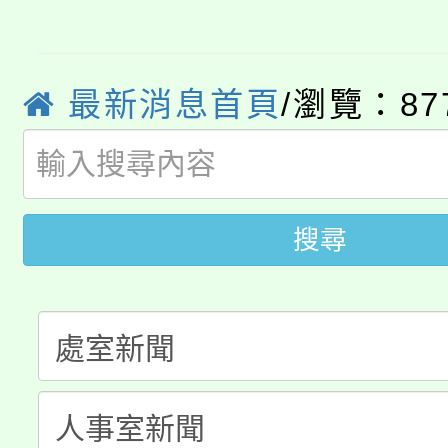
8/21下午1時於龍潭區
場熱烈登場!
YOUNG桃局內行報名
徵才活動。
最新消息首頁
/瀏覽：87
8月14至27日，桃園
局官網。
115年桃園市運動會8/1
開!
桃園市低收入戶享有免
田徑場及游泳池舉行。
搜尋
大園自造教育及科技中心
視費優惠，中低收入戶
大溪自造教育及科技中心
份教師增能研習
半價優惠，詳情可洽有
淨零綠生活教案入校路
份教師研習
者。
115年食農教育專業人
會