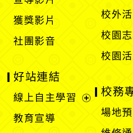
單
選
開
校外活
獲獎影片
單
選
校園志
社團影音
單
校園活
好站連結
校務
線上自主學習
展
場地預
教育宣導
開