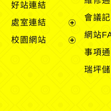
維修通
好站連結
選
會議記
處室連結
單
展
網站F
校園網站
開
展
事項通
選
開
瑞坪儲
單
選
單