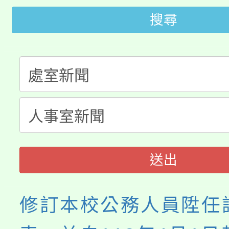
轉知苗栗縣政府辦理11
搜尋
《TA101》溝通分析
桃園市115學年度學生
縣市「校園短影音徵選
程，歡迎學生輔導中心
「桃園市補助參觀特色
要點
門員」簡章及活動海報
心理、諮商輔導、社會
115年度「教育部表揚
展演活動實施計畫」
踴躍報名參加。
系所師生報名參加。
義教育推展貢獻獎」
送出
修訂本校公務人員陞任