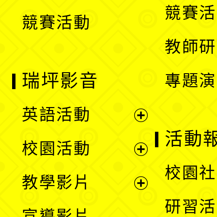
競賽活
競賽活動
單
教師研
瑞坪影音
專題演
英語活動
展
活動
校園活動
開
展
校園社
教學影片
選
開
展
研習活
宣導影片