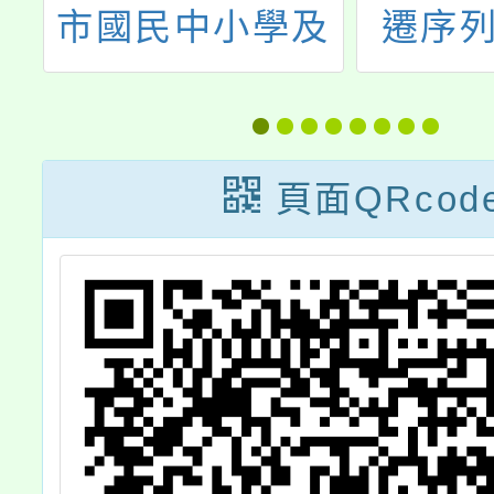
遇
市國民中小學及
遷序列
年
幼兒園教師介聘
績
實施要點」第一
權
點、第二點、第
頁面QRcod
績
七點，並自即日
及
生效
先
或