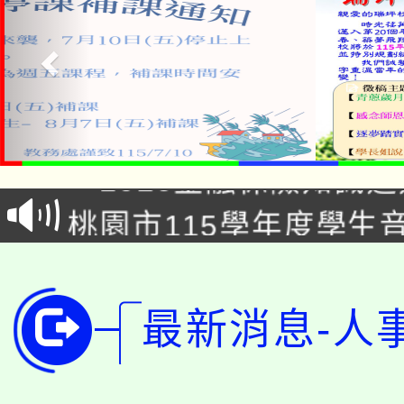
公告本校115學年度第1
「2026金融保險知識
代理(課)教師甄選結果(
桃園市115學年度學生
車」活動
公告本校115學年度第
生本土語及新住民語歌
公告本校115學年度第
代理(課)教師甄選結果(
最新消息-人
轉知中國文化大學推廣
代理(課)教師甄選結果(
轉知苗栗縣政府辦理11
《TA101》溝通分析