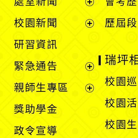
處室新聞
會考歷
展
校園新聞
歷屆段
開
展
研習資訊
選
開
瑞坪
緊急通告
單
選
展
校園巡
親師生專區
單
開
展
校園活
獎助學金
選
開
校園生
政令宣導
單
選