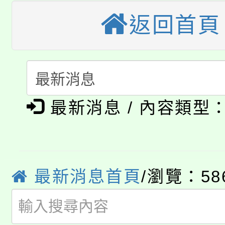
桃園市115學年度學生
返回首頁
縣市「校園短影音徵選
程，歡迎學生輔導中心
「桃園市補助參觀特色
要點
門員」簡章及活動海報
心理、諮商輔導、社會
115年度「教育部表揚
展演活動實施計畫」
踴躍報名參加。
系所師生報名參加。
公告本校115學年度第1
義教育推展貢獻獎」
最新消息 / 內容類型
「2026金融保險知識
代理(課)教師甄選結果(
桃園市115學年度學生
車」活動
公告本校115學年度第
生本土語及新住民語歌
最新消息首頁
/瀏覽：58
公告本校115學年度第
代理(課)教師甄選結果(
轉知中國文化大學推廣
代理(課)教師甄選結果(