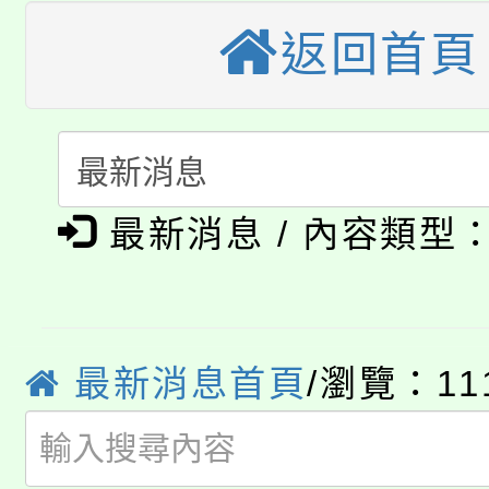
大園自造教育及科技中心
視費優惠，中低收入戶
返回首頁
大溪自造教育及科技中心
份教師增能研習
半價優惠，詳情可洽有
淨零綠生活教案入校路
份教師研習
者。
115年食農教育專業人
會
「本色祭」8/29、30
程
最新消息 / 內容類型
8/21下午1時於龍潭區
場熱烈登場!
YOUNG桃局內行報名
徵才活動。
最新消息首頁
/瀏覽：11
8月14至27日，桃園
局官網。
115年桃園市運動會8/1
開!