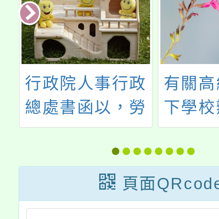
日
行政院人事行政
有關高
例
總處書函以，勞
下學校
5
動部115年3月
解聘、
義
20日函有關受僱
停聘案
者同時撫育子女
頁面QRcod
1號
2人以上者，申