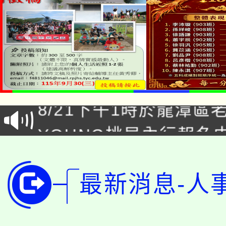
「本色祭」8/29、30
8/21下午1時於龍潭區
場熱烈登場!
YOUNG桃局內行報名
徵才活動。
8月14至27日，桃園
局官網。
115年桃園市運動會8/1
最新消息-人
開!
桃園市低收入戶享有免
田徑場及游泳池舉行。