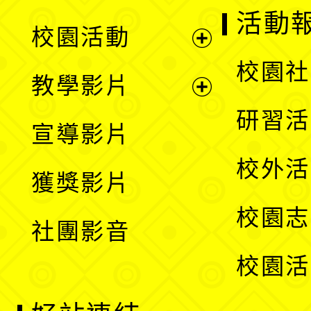
展
活動
校園活動
開
展
校園社
教學影片
選
開
展
研習活
宣導影片
單
選
開
校外活
獲獎影片
單
選
校園志
社團影音
單
校園活