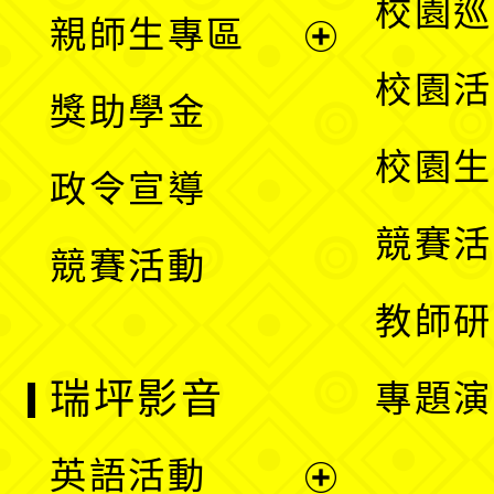
展
校園巡
親師生專區
單
開
展
校園活
獎助學金
選
開
校園生
政令宣導
單
選
競賽活
競賽活動
單
教師研
瑞坪影音
專題演
英語活動