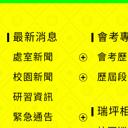
最新消息
會考
處室新聞
會考歷
展
校園新聞
歷屆段
開
展
研習資訊
選
開
瑞坪
緊急通告
單
選