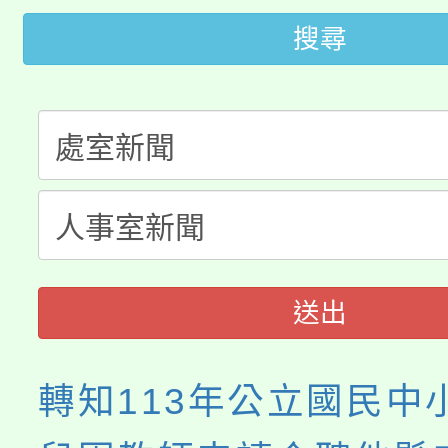
桃園市低收入戶享有免
田徑場及游泳池舉行。
搜尋
大園自造教育及科技中心
視費優惠，中低收入戶
大溪自造教育及科技中心
份教師增能研習
半價優惠，詳情可洽有
淨零綠生活教案入校路
份教師研習
者。
115年食農教育專業人
會
程
送出
轉知113年公立國民中