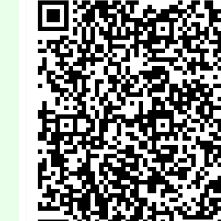
請未滿30日之育
嬰留職停薪疑義