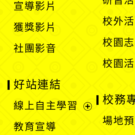
研習活
宣導影片
單
選
開
校外活
獲獎影片
單
選
校園志
社團影音
單
校園活
好站連結
校務
線上自主學習
展
場地預
教育宣導