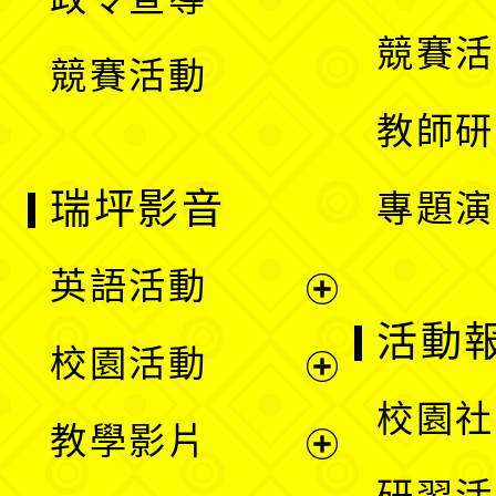
單
選
競賽活
競賽活動
單
教師研
瑞坪影音
專題演
英語活動
展
活動
校園活動
開
展
校園社
教學影片
選
開
展