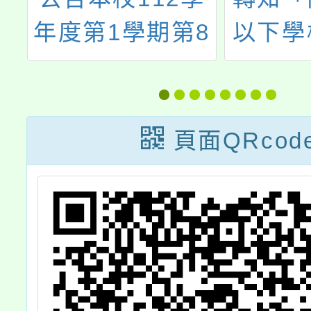
機
年度第1學期第8
以下學
赴
次本土語教學支
聘不續
意
援工作人員甄選
資遣辦
、
結果
條文、
頁面QRcod
定
級中等
屬
教師成
機
法」第
公
條之1
育部於