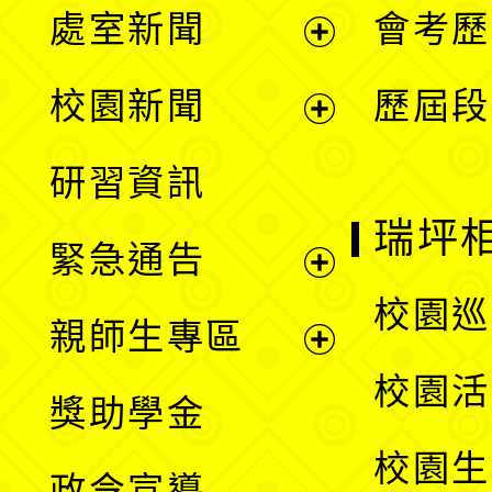
處室新聞
會考歷
展
校園新聞
歷屆段
開
展
研習資訊
選
開
瑞坪
緊急通告
單
選
展
校園巡
親師生專區
單
開
展
校園活
獎助學金
選
開
校園生
政令宣導