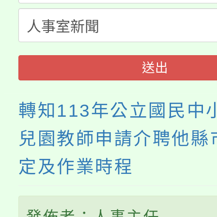
轉知苗栗縣政府辦理11
《TA101》溝通分析
縣市「校園短影音徵選
程，歡迎學生輔導中心
門員」簡章及活動海報
心理、諮商輔導、社會
送出
踴躍報名參加。
系所師生報名參加。
轉知113年公立國民中
兒園教師申請介聘他縣
定及作業時程