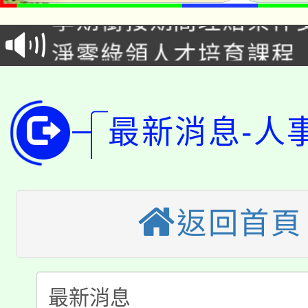
學期銜接期間理賠案件
程
淨零綠領人才培育課程
學籍身 分審查程序及
公告本校115學年度第1
版
「2026金融保險知識
代理(課)教師甄選結果(
最新消息-人
桃園市115學年度學生
車」活動
公告本校115學年度第
生本土語及新住民語歌
公告本校115學年度第
返回首頁
代理(課)教師甄選結果(
轉知中國文化大學推廣
代理(課)教師甄選結果(
轉知苗栗縣政府辦理11
《TA101》溝通分析