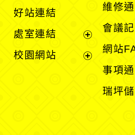
開
維修通
好站連結
選
會議記
處室連結
單
展
網站F
校園網站
開
展
事項通
選
開
瑞坪儲
單
選
單