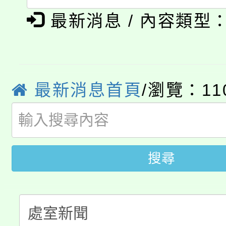
115年食農教育專業人
縣市「校園短影音徵選
程，歡迎學生輔導中心
最新消息 / 內容類型
學期銜接期間理賠案件
程
門員」簡章及活動海報
心理、諮商輔導、社會
淨零綠領人才培育課程
學籍身 分審查程序及
踴躍報名參加。
系所師生報名參加。
公告本校115學年度第1
最新消息首頁
/瀏覽：11
版
「2026金融保險知識
代理(課)教師甄選結果(
桃園市115學年度學生
車」活動
公告本校115學年度第
搜尋
生本土語及新住民語歌
公告本校115學年度第
代理(課)教師甄選結果(
轉知中國文化大學推廣
代理(課)教師甄選結果(