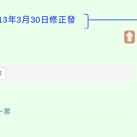
3年3月30日修正發
開
啟
上
方
尋
區
塊
一案