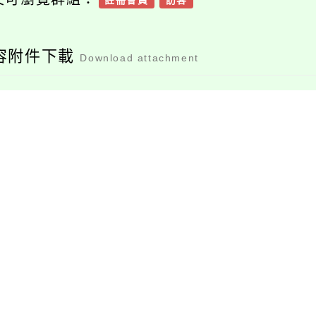
註冊會員
訪客
容附件下載
Download attachment
附件1、銓敘部函
附件2、公務人員加給
給與辦法部分條文修
正條文
檔案下載
檔案下載