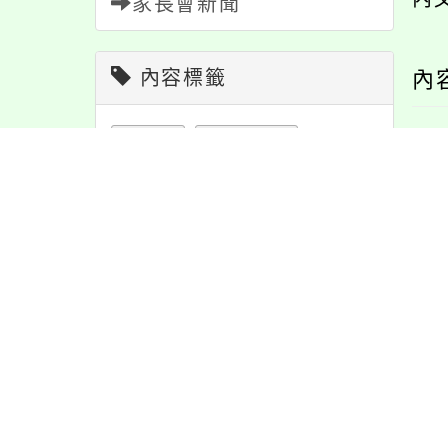
家長會新聞
內容標籤
內
緊急
2
報名
1151
課程
151
注意
180
重要
38
節日
10
資訊
337
學習
109
公告
1610
活動
1171
教學
38
特色
6
宣導
274
防疫
36