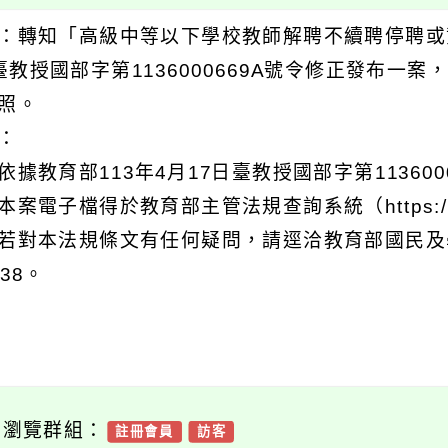
：轉知「高級中等以下學校教師解聘不續聘停聘或資
臺教授國部字第1136000669A號令修正發布一
照。
明：
依據教育部113年4月17日臺教授國部字第113600
本案電子檔得於教育部主管法規查詢系統（https://edu
若對本法規條文有任何疑問，請逕洽教育部國民及學
538。
可瀏覽群組：
註冊會員
訪客