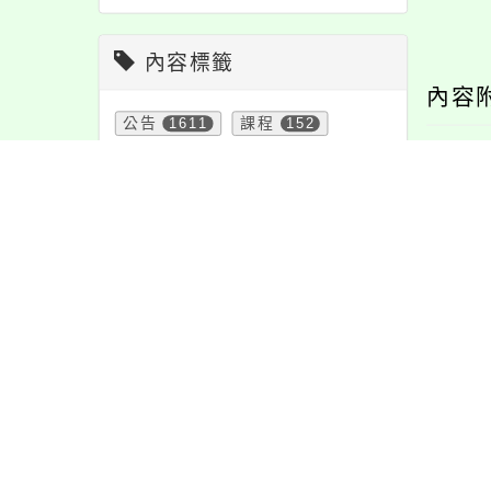
內容標籤
內容
公告
1611
課程
152
教學
38
學習
109
報名
1151
注意
180
資訊
337
特色
6
宣導
274
節日
10
防疫
36
活動
1171
重要
38
緊急
2