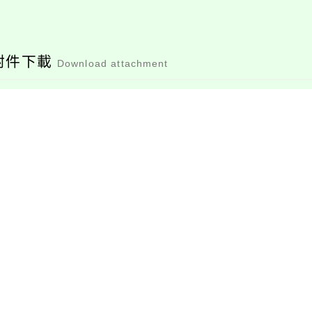
附件下載
Download attachment
附件1、教育部令
附件2、高級中等以下
桃園
學校教師解聘不續聘
停聘或資遣辦法修正
檔案下載
檔案下載
條文