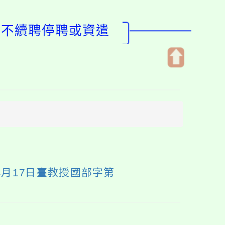
聘不續聘停聘或資遣
開
啟
上
方
區
塊
月17日臺教授國部字第