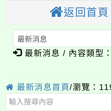
桃園市115學年度學生
返回首頁
縣市「校園短影音徵選
程，歡迎學生輔導中心
「桃園市補助參觀特色
要點
門員」簡章及活動海報
心理、諮商輔導、社會
115年度「教育部表揚
展演活動實施計畫」
踴躍報名參加。
系所師生報名參加。
公告本校115學年度第1
義教育推展貢獻獎」
最新消息 / 內容類型
「2026金融保險知識
代理(課)教師甄選結果(
桃園市115學年度學生
車」活動
公告本校115學年度第
生本土語及新住民語歌
最新消息首頁
/瀏覽：11
公告本校115學年度第
代理(課)教師甄選結果(
轉知中國文化大學推廣
代理(課)教師甄選結果(