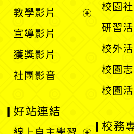
開
展
校園社
教學影片
選
開
展
研習活
宣導影片
單
選
開
校外活
獲獎影片
單
選
校園志
社團影音
單
校園活
好站連結
校務
線上自主學習