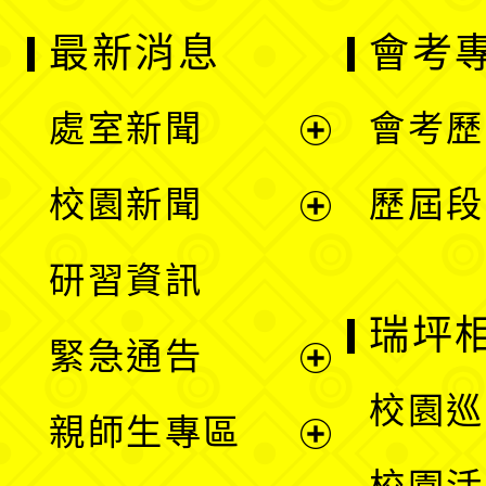
最新消息
會考
處室新聞
會考歷
展
校園新聞
歷屆段
開
展
研習資訊
選
開
瑞坪
緊急通告
單
選
展
校園巡
親師生專區
單
開
展