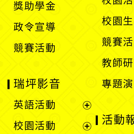
校園活
獎助學金
選
開
校園生
政令宣導
單
選
競賽活
競賽活動
單
教師研
瑞坪影音
專題演
英語活動
展
活動
校園活動