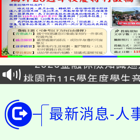
公告本校115學年度第1
「2026金融保險知識
代理(課)教師甄選結果(
桃園市115學年度學生
車」活動
公告本校115學年度第
生本土語及新住民語歌
公告本校115學年度第
代理(課)教師甄選結果(
最新消息-人
轉知中國文化大學推廣
代理(課)教師甄選結果(
轉知苗栗縣政府辦理11
《TA101》溝通分析