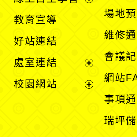
展
場地預
教育宣導
開
維修通
好站連結
選
會議記
處室連結
單
展
網站F
校園網站
開
展
事項通
選
開
瑞坪儲
單
選