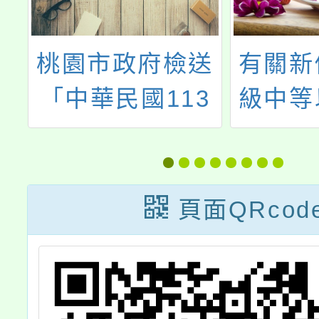
學
桃園市政府檢送
有關新
第
「中華民國113
級中等
學
年(西元2024年)
教師解
甄
政府行政機關辦
停聘
公日曆表」1份
法」及
頁面QRcod
級中等
教師成
法」相