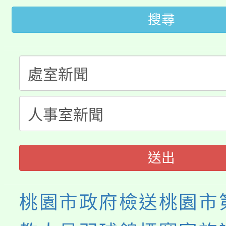
搜尋
轉知苗栗縣政府辦理11
《TA101》溝通分析
桃園市115學年度學生
縣市「校園短影音徵選
程，歡迎學生輔導中心
「桃園市補助參觀特色
要點
門員」簡章及活動海報
心理、諮商輔導、社會
115年度「教育部表揚
展演活動實施計畫」
踴躍報名參加。
系所師生報名參加。
義教育推展貢獻獎」
送出
桃園市政府檢送桃園市