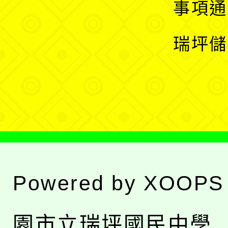
展
事項通
選
開
瑞坪儲
單
選
單
Powered by
XOOPS
園市立瑞坪國民中學