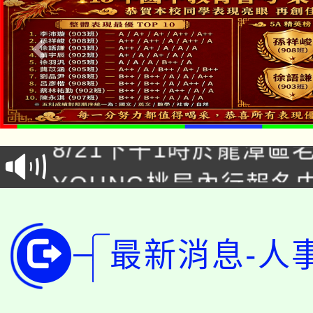
「本色祭」8/29、30
8/21下午1時於龍潭區
場熱烈登場!
YOUNG桃局內行報名
徵才活動。
8月14至27日，桃園
局官網。
115年桃園市運動會8/1
開!
最新消息-人
桃園市低收入戶享有免
田徑場及游泳池舉行。