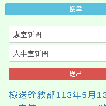
桃園市低收入戶享有免
田徑場及游泳池舉行。
搜尋
大園自造教育及科技中心
視費優惠，中低收入戶
大溪自造教育及科技中心
份教師增能研習
半價優惠，詳情可洽有
淨零綠生活教案入校路
份教師研習
者。
115年食農教育專業人
會
程
送出
檢送銓敘部113年5月1