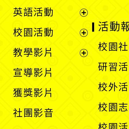
英語活動
展
活動
校園活動
開
展
校園社
教學影片
選
開
展
研習活
宣導影片
單
選
開
校外活
獲獎影片
單
選
校園志
社團影音
單
校園活