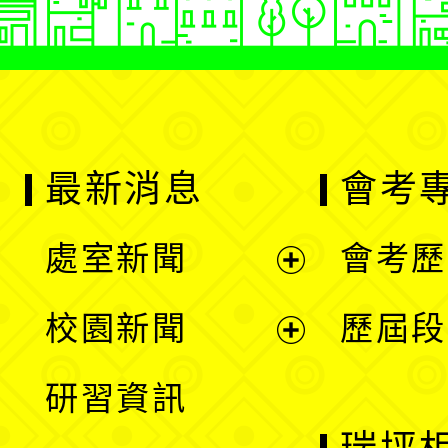
最新消息
會考
處室新聞
會考歷
展
校園新聞
歷屆段
開
展
研習資訊
選
開