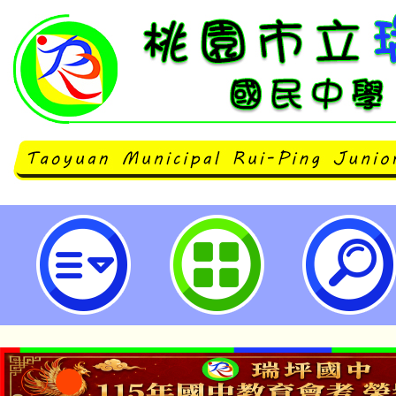
檢送銓敘部113年5月13日部法一字
11357037031號令影本1份-桃