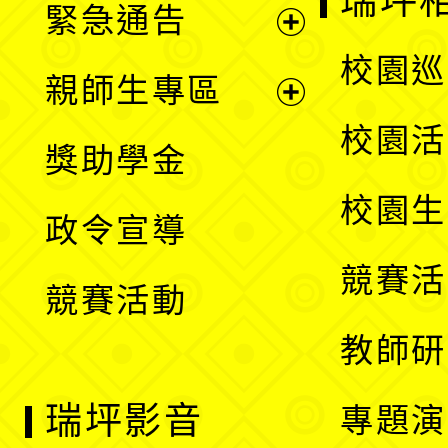
瑞坪
緊急通告
單
選
展
校園巡
親師生專區
單
開
展
校園活
獎助學金
選
開
校園生
政令宣導
單
選
競賽活
競賽活動
單
教師研
瑞坪影音
專題演