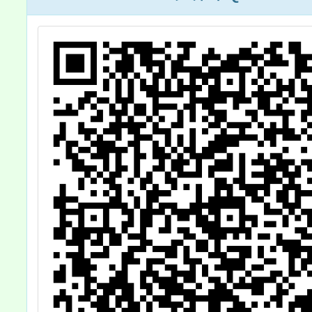
小學兼任及代課
任教師
教師鐘點費支給
師年資
基準表」（核定
計提敘
本）各1份，並
自114年9月1日
生效