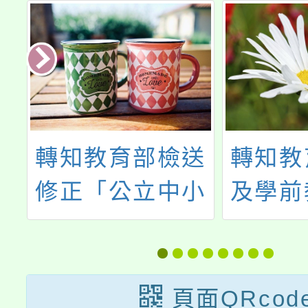
學
轉知教育部檢送
轉知教
第
修正「公立中小
及學前
暨
學校導師及特殊
以，公
援
教育職務加給
任教師
結
表」及「公立中
非營利
頁面QRcod