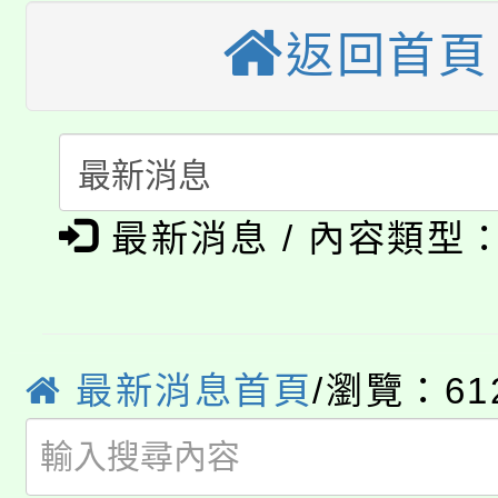
大園自造教育及科技中心
視費優惠，中低收入戶
返回首頁
大溪自造教育及科技中心
份教師增能研習
半價優惠，詳情可洽有
淨零綠生活教案入校路
份教師研習
者。
115年食農教育專業人
會
「本色祭」8/29、30
程
最新消息 / 內容類型
8/21下午1時於龍潭區
場熱烈登場!
YOUNG桃局內行報名
徵才活動。
8月14至27日，桃園
最新消息首頁
/瀏覽：61
局官網。
115年桃園市運動會8/1
開!