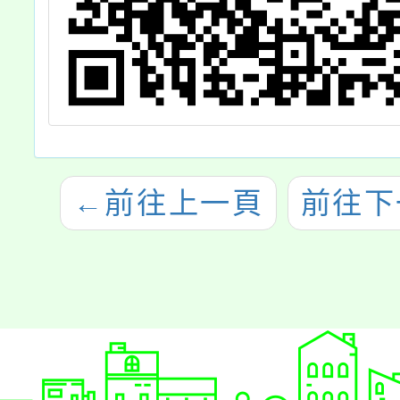
←
前往上一頁
前往下