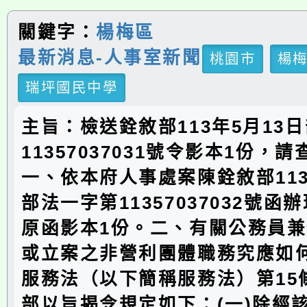
關鍵字：
楊梅區
最新消息-人事室新聞
桃園市
楊
瑞坪國民中學
主旨：檢送銓敘部113年5月13
11357037031號令影本1份，
一、依本府人事處案陳銓敘部113
部法一字第11357037032號函
原函影本1份。二、有關公務員
或立案之非營利團體職務究應如
服務法（以下簡稱服務法）第15
部以旨揭令規定如下：(一)除經