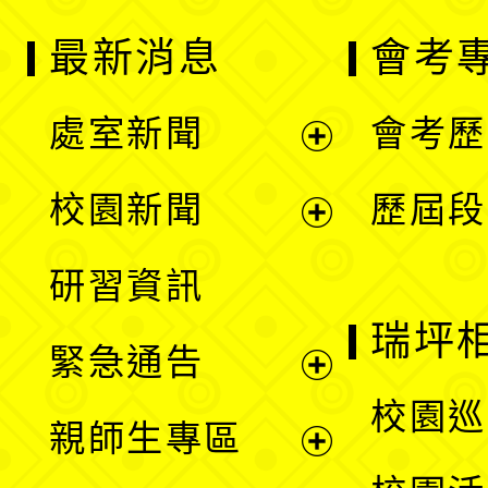
最新消息
會考
處室新聞
會考歷
展
校園新聞
歷屆段
開
展
研習資訊
選
開
瑞坪
緊急通告
單
選
展
校園巡
親師生專區
單
開
展