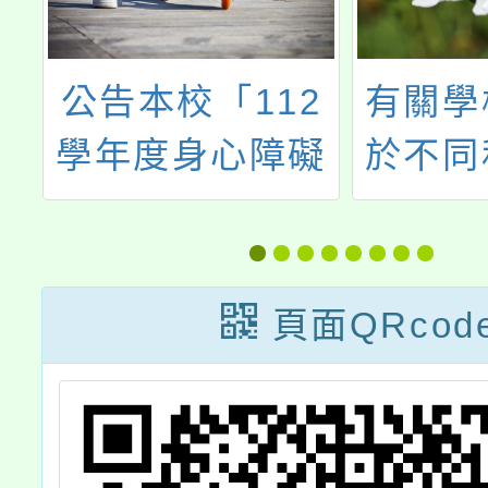
3
公告本校「112
有關學
法
學年度身心障礙
於不同
特殊教育服務方
任職之
1號
案」特教學生助
取得較
理人員服務甄選
轉任其
頁面QRcod
簡章
校教師