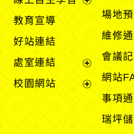
展
場地預
教育宣導
開
維修通
好站連結
選
會議記
處室連結
單
展
網站F
校園網站
開
展
事項通
選
開
瑞坪儲
單
選