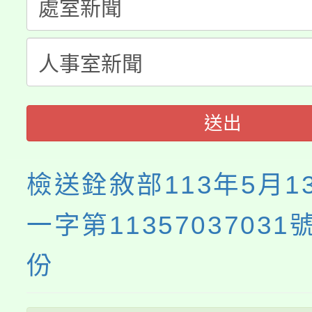
「桃園市補助參觀特色
要點
門員」簡章及活動海報
心理、諮商輔導、社會
115年度「教育部表揚
展演活動實施計畫」
踴躍報名參加。
系所師生報名參加。
義教育推展貢獻獎」
送出
檢送銓敘部113年5月1
一字第1135703703
份