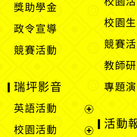
校園活
獎助學金
選
開
校園生
政令宣導
單
選
競賽活
競賽活動
單
教師研
瑞坪影音
專題演
英語活動
展
活動
校園活動