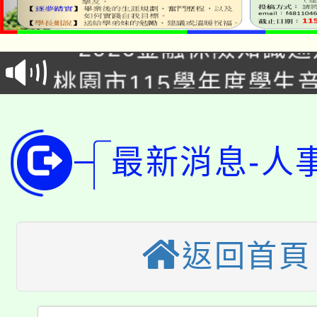
公告本校115學年度第1
「2026金融保險知識
代理(課)教師甄選結果(
桃園市115學年度學生
車」活動
公告本校115學年度第
生本土語及新住民語歌
公告本校115學年度第
代理(課)教師甄選結果(
最新消息-人
轉知中國文化大學推廣
代理(課)教師甄選結果(
轉知苗栗縣政府辦理11
《TA101》溝通分析
桃園市115學年度學生
返回首頁
縣市「校園短影音徵選
程，歡迎學生輔導中心
「桃園市補助參觀特色
要點
門員」簡章及活動海報
心理、諮商輔導、社會