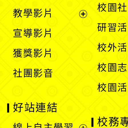
開
展
校園社
教學影片
選
開
展
研習活
宣導影片
單
選
開
校外活
獲獎影片
單
選
校園志
社團影音
單
校園活
好站連結
校務
線上自主學習