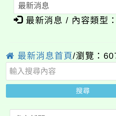
115年度「教育部表揚
展演活動實施計畫」
踴躍報名參加。
系所師生報名參加。
公告本校115學年度第1
義教育推展貢獻獎」
最新消息 / 內容類型
「2026金融保險知識
代理(課)教師甄選結果(
桃園市115學年度學生
車」活動
公告本校115學年度第
生本土語及新住民語歌
最新消息首頁
/瀏覽：60
公告本校115學年度第
代理(課)教師甄選結果(
轉知中國文化大學推廣
代理(課)教師甄選結果(
轉知苗栗縣政府辦理11
搜尋
《TA101》溝通分析
桃園市115學年度學生
縣市「校園短影音徵選
程，歡迎學生輔導中心