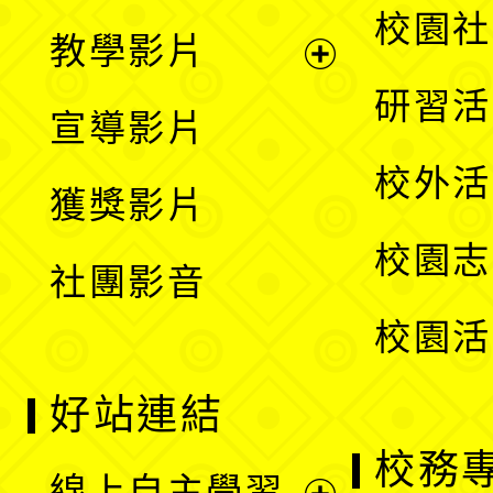
開
展
校園社
教學影片
選
開
展
研習活
宣導影片
單
選
開
校外活
獲獎影片
單
選
校園志
社團影音
單
校園活
好站連結
校務
線上自主學習