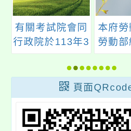
風
有關考試院會同
本府勞
豪
行政院於113年3
勞動部
東
月30日修正發布
心障礙
，
「公務人員加給
理調整
依
給與辦法」一案
手
頁面QRcod
止
業
規