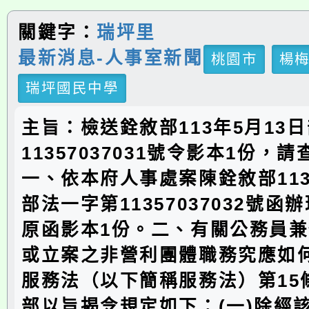
關鍵字：
瑞坪里
最新消息-人事室新聞
桃園市
楊
瑞坪國民中學
主旨：檢送銓敘部113年5月13
11357037031號令影本1份，
一、依本府人事處案陳銓敘部113
部法一字第11357037032號函
原函影本1份。二、有關公務員
或立案之非營利團體職務究應如
服務法（以下簡稱服務法）第15
部以旨揭令規定如下：(一)除經