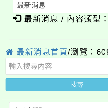
淨零綠生活教案入校路
《TA101》溝通分析
115年食農教育專業人
最新消息 / 內容類型
會
程，歡迎學生輔導中心
學期銜接期間理賠案件
程
心理、諮商輔導、社會
淨零綠領人才培育課程
學籍身 分審查程序及
系所師生報名參加。
最新消息首頁
/瀏覽：60
公告本校115學年度第1
版
「2026金融保險知識
代理(課)教師甄選結果(
桃園市115學年度學生
車」活動
搜尋
公告本校115學年度第
生本土語及新住民語歌
公告本校115學年度第
代理(課)教師甄選結果(