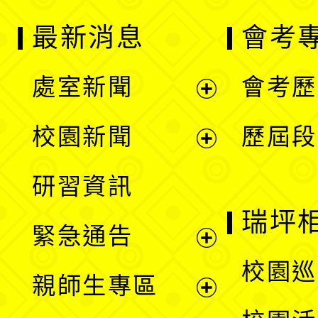
最新消息
會考
處室新聞
會考歷
展
校園新聞
歷屆段
開
展
研習資訊
選
開
瑞坪
緊急通告
單
選
展
校園巡
親師生專區
單
開
展