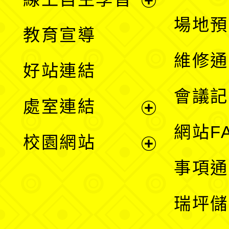
展
場地預
教育宣導
開
維修通
好站連結
選
會議記
處室連結
單
展
網站F
校園網站
開
展
事項通
選
開
瑞坪儲
單
選