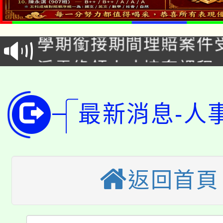
115年食農教育專業人
會
學期銜接期間理賠案件
程
淨零綠領人才培育課程
學籍身 分審查程序及
公告本校115學年度第1
版
「2026金融保險知識
最新消息-人
代理(課)教師甄選結果(
桃園市115學年度學生
車」活動
公告本校115學年度第
生本土語及新住民語歌
返回首頁
公告本校115學年度第
代理(課)教師甄選結果(
轉知中國文化大學推廣
代理(課)教師甄選結果(