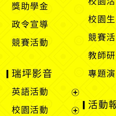
校園活
獎助學金
選
開
校園生
政令宣導
單
選
競賽活
競賽活動
單
教師研
瑞坪影音
專題演
英語活動
展
活動
校園活動