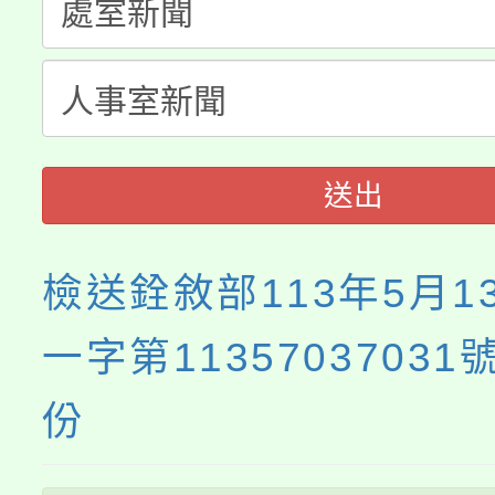
轉知中國文化大學推廣
代理(課)教師甄選結果(
《TA101》溝通分析
程，歡迎學生輔導中心
送出
心理、諮商輔導、社會
系所師生報名參加。
檢送銓敘部113年5月1
一字第1135703703
份