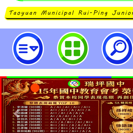
檢送銓敘部113年5月13日部法一字
11357037031號令影本1份-桃
淨零綠生活教案入校路