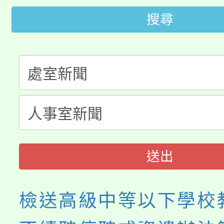
大園自造教育及科技中心
搜尋
視費優惠，中低收入戶
大溪自造教育及科技中心
份教師增能研習
半價優惠，詳情可洽有
淨零綠生活教案入校路
份教師研習
者。
115年食農教育專業人
會
程
送出
檢送高級中等以下學校