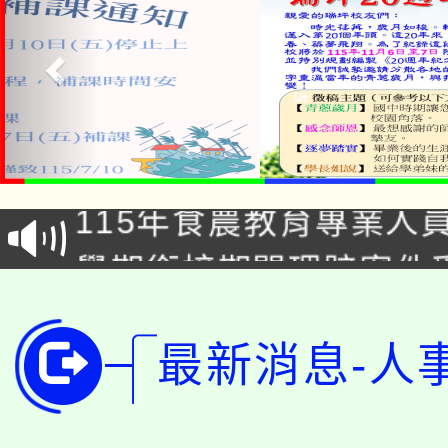
淨零綠生活教案入校路
115年食農教育專業人
會
學期銜接期間理賠案件
程
淨零綠領人才培育課程
學籍身 分審查程序及
最新消息-人
公告本校115學年度第1
版
「2026金融保險知識
代理(課)教師甄選結果(