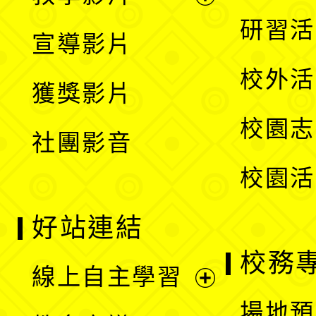
選
開
展
研習活
宣導影片
單
選
開
校外活
獲獎影片
單
選
校園志
社團影音
單
校園活
好站連結
校務
線上自主學習
展
場地預