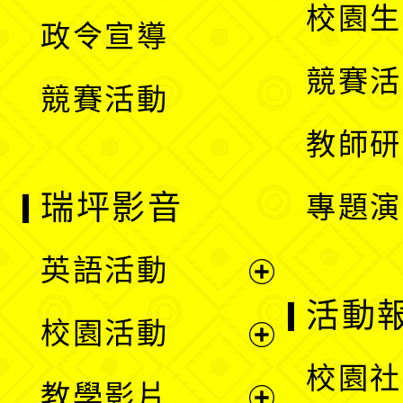
開
校園生
政令宣導
單
選
競賽活
競賽活動
單
教師研
瑞坪影音
專題演
英語活動
展
活動
校園活動
開
展
校園社
教學影片