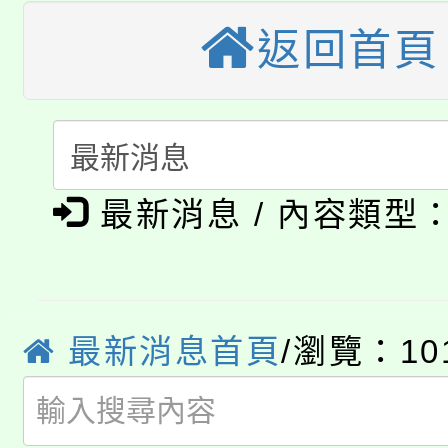
桃園市115學年度學生
車」活動
返回首頁
公告本校115學年度第
生本土語及新住民語歌
公告本校115學年度第
代理(課)教師甄選結果(
轉知中國文化大學推廣
代理(課)教師甄選結果(
淨零綠生活教案入校路
最新消息 / 內容類型
《TA101》溝通分析
115年食農教育專業人
會
程，歡迎學生輔導中心
學期銜接期間理賠案件
程
心理、諮商輔導、社會
最新消息首頁
/瀏覽：10
淨零綠領人才培育課程
學籍身 分審查程序及
系所師生報名參加。
公告本校115學年度第1
版