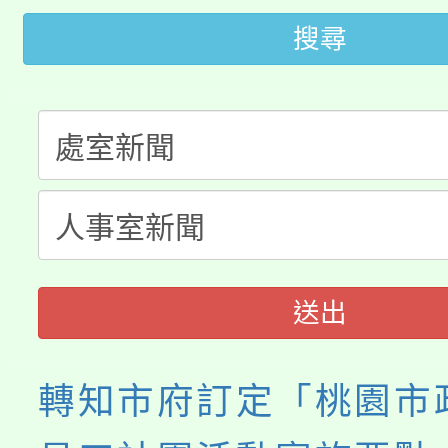
「2026金融保險知識
代理(課)教師甄選結果(
搜尋
桃園市115學年度學生
車」活動
公告本校115學年度第
生本土語及新住民語歌
公告本校115學年度第
代理(課)教師甄選結果(
轉知中國文化大學推廣
代理(課)教師甄選結果(
《TA101》溝通分析
送出
程，歡迎學生輔導中心
心理、諮商輔導、社會
轉知市府訂定「桃園市
系所師生報名參加。