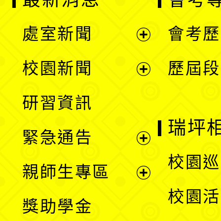
處室新聞
會考歷
展
校園新聞
歷屆段
開
展
研習資訊
選
開
瑞坪
緊急通告
單
選
展
校園巡
親師生專區
單
開
展
校園活
獎助學金
選