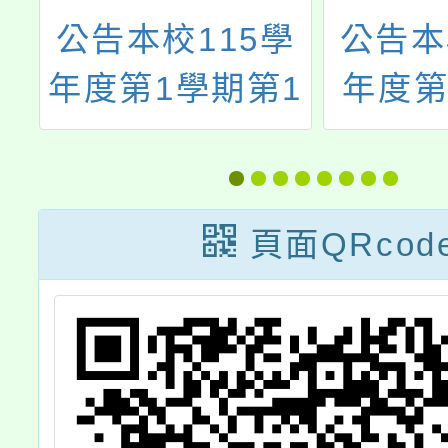
遇
公告本校115學
公告本
1
年度第1學期第1
年度第
解
次代理(課)教師
12次
甄選結果
選
頁面QRcod