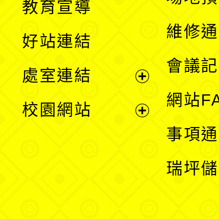
教育宣導
開
維修通
好站連結
選
會議記
處室連結
單
展
網站F
校園網站
開
展
事項通
選
開
瑞坪儲
單
選
單