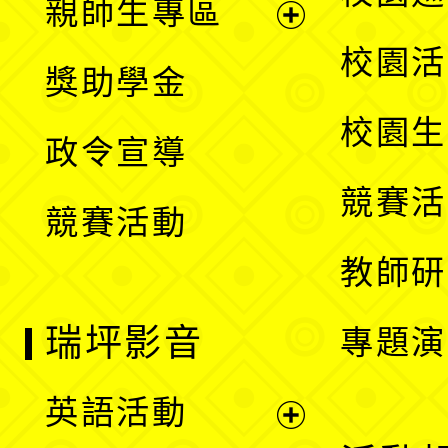
親師生專區
單
開
展
校園活
獎助學金
選
開
校園生
政令宣導
單
選
競賽活
競賽活動
單
教師研
瑞坪影音
專題演
英語活動