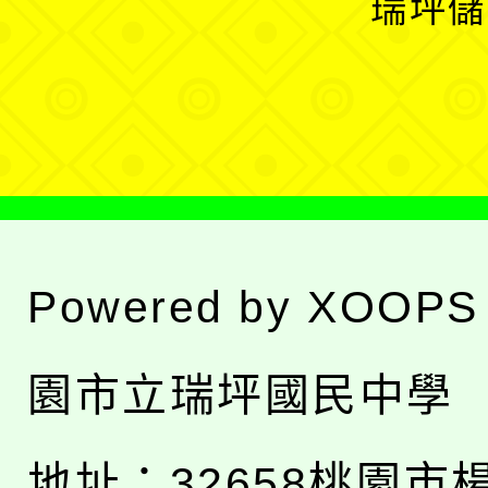
瑞坪儲
單
選
單
Powered by
XOOPS
園市立瑞坪國民中學
地址：
32658桃園市