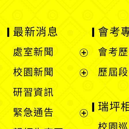
最新消息
會考
處室新聞
會考歷
展
校園新聞
歷屆段
開
展
研習資訊
選
開
瑞坪
緊急通告
單
選
展
校園巡