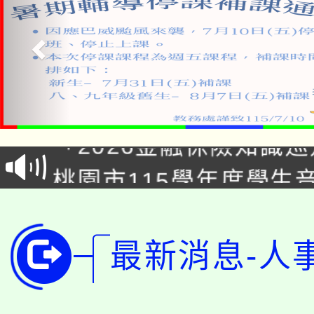
公告本校115學年度第1
「2026金融保險知識
代理(課)教師甄選結果(
桃園市115學年度學生
車」活動
公告本校115學年度第
生本土語及新住民語歌
公告本校115學年度第
代理(課)教師甄選結果(
最新消息-人
轉知中國文化大學推廣
代理(課)教師甄選結果(