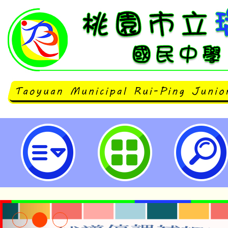
neilrpjhstyc網站設計者：徐嘉裕 N