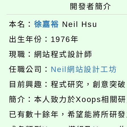
轉知苗栗縣政府辦理11
《TA101》溝通分析
開發者簡介
桃園市115學年度學生
縣市「校園短影音徵選
程，歡迎學生輔導中心
本名：
徐嘉裕
Neil Hsu
「桃園市補助參觀特色
要點
門員」簡章及活動海報
心理、諮商輔導、社會
出生年份：1976年
115年度「教育部表揚
展演活動實施計畫」
踴躍報名參加。
系所師生報名參加。
現職：網站程式設計師
公告本校115學年度第1
義教育推展貢獻獎」
任職公司：
Neil網站設計工坊
「2026金融保險知識
代理(課)教師甄選結果(
桃園市115學年度學生
目前興趣：程式研究，創意突破
車」活動
公告本校115學年度第
簡介：本人致力於Xoops相關
生本土語及新住民語歌
公告本校115學年度第
代理(課)教師甄選結果(
已有數十餘年，希望能將所研發