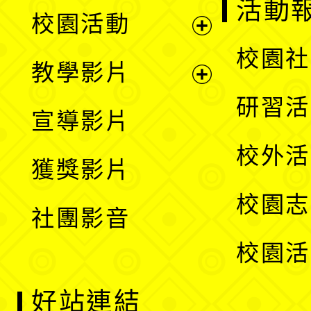
展
活動
校園活動
開
展
校園社
教學影片
選
開
展
研習活
宣導影片
單
選
開
校外活
獲獎影片
單
選
校園志
社團影音
單
校園活
好站連結