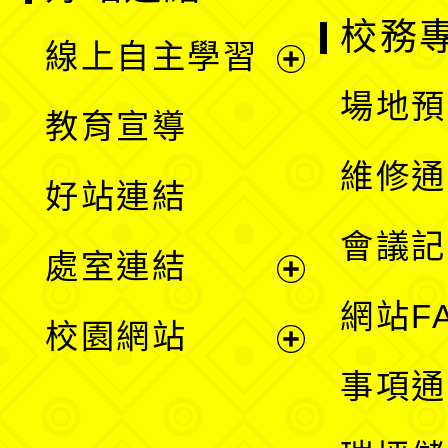
校務
線上自主學習
展
場地預
教育宣導
開
維修通
好站連結
選
會議記
處室連結
單
展
網站F
校園網站
開
展
事項通
選
開