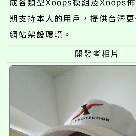
轉知中國文化大學推廣
代理(課)教師甄選結果(
成各類型Xoops模組及Xoops
轉知苗栗縣政府辦理11
《TA101》溝通分析
期支持本人的用戶，提供台灣更
桃園市115學年度學生
縣市「校園短影音徵選
程，歡迎學生輔導中心
網站架設環境。
「桃園市補助參觀特色
要點
門員」簡章及活動海報
心理、諮商輔導、社會
開發者相片
115年度「教育部表揚
展演活動實施計畫」
踴躍報名參加。
系所師生報名參加。
義教育推展貢獻獎」