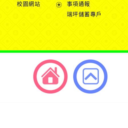
展
展
校園網站
事項通報
選
開
開
展
瑞坪儲蓄專戶
單
選
選
開
單
單
選
單
返回首頁
返回頂端