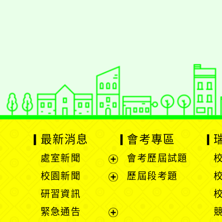
佈景版本：
neilrpjh
適用瀏覽器：Edge、Goo
Xoops版本：
XOOPS
Xoops
網站設計
：
N
Xoops網站設計者：
最新消息
會考專區
處室新聞
會考歷屆試題
展
校園新聞
歷屆段考題
開
展
研習資訊
選
開
緊急通告
單
選