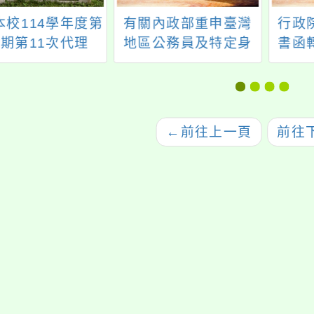
本校114學年度第
有關內政部重申臺灣
行政
學期第11次代理
地區公務員及特定身
書函
）教師甄選結果
分人員申請赴大陸地
性別
區及行程變更規定
條之
自11
←
前往上一頁
前往