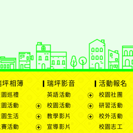
styc
gle、Firefox、Vivaldi、Opera
支援行
 2.5.11
網站語系：zh-TW
eil網站設計工坊
徐嘉裕 Neil hsu
瑞坪相簿
瑞坪影音
活動報名
校園巡禮
英語活動
校園社團
展
校園活動
校園活動
研習活動
開
展
展
校園生活
教學影片
校外活動
選
開
開
展
展
競賽活動
宣導影片
校園志工
單
選
選
開
開