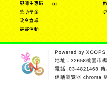
展
親師生專區
單
開
展
獎助學金
選
開
政令宣導
單
選
競賽活動
單
Powered by
XOOPS
地址：
32658桃園市
電話 :03-4821468
傳
建議瀏覽器 chrome
網站設計：Neil
網站設計工坊