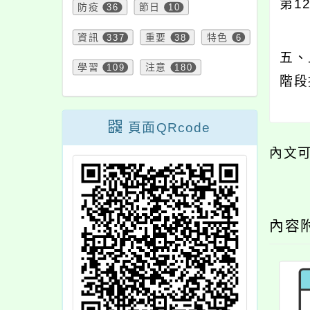
第1
防疫
36
節日
10
資訊
337
重要
38
特色
6
五、
學習
109
注意
180
階段
頁面QRcode
內文
內容