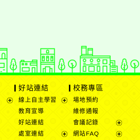
動瀏覽裝置
好站連結
校務專區
線上自主學習
場地預約
展
展
教育宣導
維修通報
開
開
好站連結
會議記錄
選
選
展
處室連結
網站FAQ
單
單
開