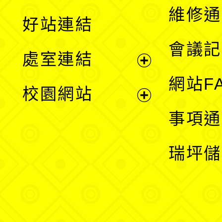
開
維修通
好站連結
選
會議記
處室連結
單
展
網站F
校園網站
開
展
事項通
選
開
瑞坪儲
單
選
單