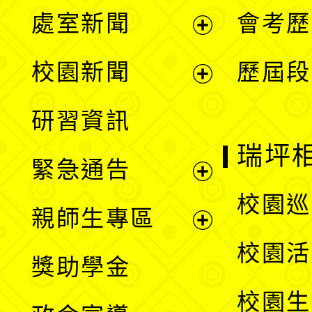
處室新聞
會考歷
展
校園新聞
歷屆段
開
展
研習資訊
選
開
瑞坪
緊急通告
單
選
展
校園巡
親師生專區
單
開
展
校園活
獎助學金
選
開
校園生