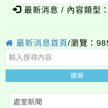
公告本校115學年度第1
義教育推展貢獻獎」
最新消息 / 內容類型
「2026金融保險知識
代理(課)教師甄選結果(
桃園市115學年度學生
車」活動
公告本校115學年度第
生本土語及新住民語歌
最新消息首頁
/瀏覽：98
公告本校115學年度第
代理(課)教師甄選結果(
轉知中國文化大學推廣
代理(課)教師甄選結果(
搜尋
轉知苗栗縣政府辦理11
《TA101》溝通分析
桃園市115學年度學生
縣市「校園短影音徵選
程，歡迎學生輔導中心
「桃園市補助參觀特色
要點
門員」簡章及活動海報
心理、諮商輔導、社會