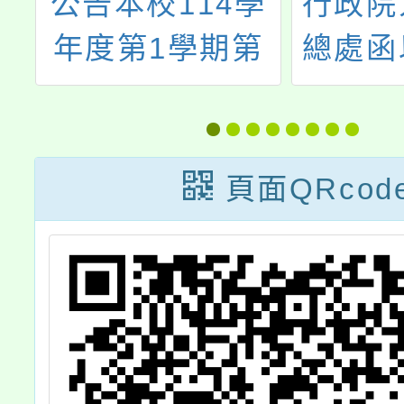
會
公告本校114學
行政院
軍
年度第1學期第
總處函
赴
1~6次本土語教
自114
中
學支援工作人員
起，聘
申
甄選簡章（1次
勞假年
頁面QRcod
、
公告分次招考）
證