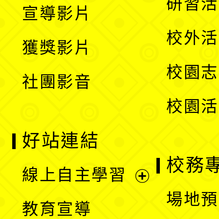
展
研習活
宣導影片
單
選
開
校外活
獲獎影片
單
選
校園志
社團影音
單
校園活
好站連結
校務
線上自主學習
展
場地預
教育宣導