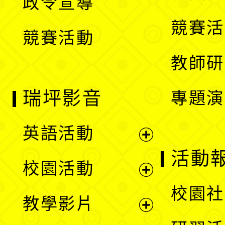
政令宣導
單
選
競賽活
競賽活動
單
教師研
瑞坪影音
專題演
英語活動
展
活動
校園活動
開
展
校園社
教學影片
選
開