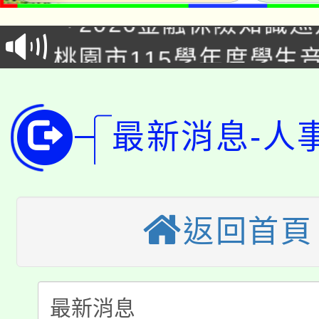
「2026金融保險知識
代理(課)教師甄選結果(
桃園市115學年度學生
車」活動
公告本校115學年度第
生本土語及新住民語歌
公告本校115學年度第
代理(課)教師甄選結果(
最新消息-人
轉知中國文化大學推廣
代理(課)教師甄選結果(
轉知苗栗縣政府辦理11
《TA101》溝通分析
桃園市115學年度學生
返回首頁
縣市「校園短影音徵選
程，歡迎學生輔導中心
「桃園市補助參觀特色
要點
門員」簡章及活動海報
心理、諮商輔導、社會
115年度「教育部表揚
展演活動實施計畫」
踴躍報名參加。
系所師生報名參加。