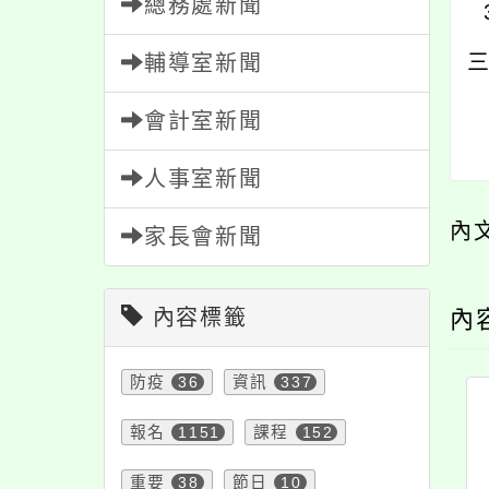
總務處新聞
輔導室新聞
會計室新聞
人事室新聞
內
家長會新聞
內容標籤
內
防疫
36
資訊
337
報名
1151
課程
152
重要
38
節日
10