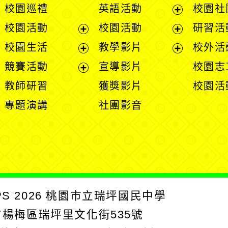
校園巡禮
英語活動
校園社
展
校園活動
校園活動
研習活
開
展
展
校園生活
教學影片
校外活
選
開
開
展
展
競賽活動
宣導影片
校園志
單
選
選
開
開
展
教師研習
獲獎影片
校園活
單
單
選
選
開
專題演講
社團影音
單
單
選
單
PS
2026
桃園市立瑞坪國民中學
園市楊梅區瑞坪里文化街535號