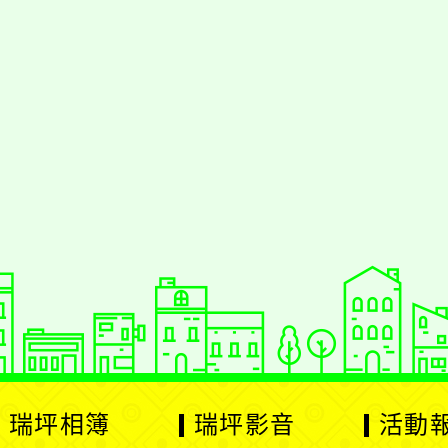
jhstyc
oogle、Firefox、Vivaldi、Opera
支
PS 2.5.11
網站語系：zh-TW
Neil網站設計工坊
：
徐嘉裕 Neil hsu
瑞坪相簿
瑞坪影音
活動