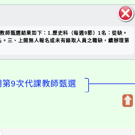
關閉區
課教師甄選結果如下：1.歷史科（每週9節）1名：從缺。
塊
人報名。三、上開無人報名或未有錄取人員之職缺，續辦理第
期第9次代課教師甄選
開
啟
上
方