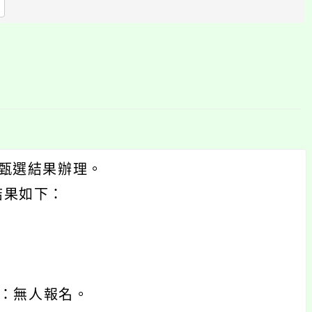
區
塊
開甄選結果辦理。
結果如下：
名：無人報名。