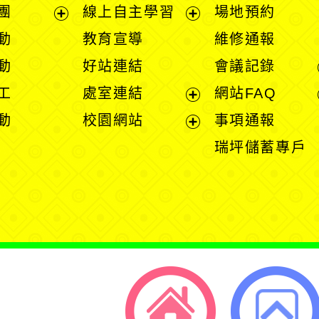
團
線上自主學習
場地預約
展
展
動
教育宣導
維修通報
開
開
動
好站連結
會議記錄
選
選
工
處室連結
網站FAQ
單
單
展
動
校園網站
事項通報
開
展
瑞坪儲蓄專戶
選
開
單
選
單