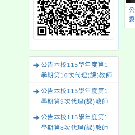
111年度公務人員
檢送公務人員保障暨
休撫卹基金決算業
培訓委員會製作之
公告於公務人員退
「公務人員執行職務
員
撫卹基金管理局網
安全及衛生防護辦法
站
問答集」1份
公告本校115學年度第1
學期第10次代理(課)教師
甄選結果(尚有缺額)
公告本校115學年度第1
學期第9次代理(課)教師
甄選結果(尚有缺額)
公告本校115學年度第1
學期第8次代理(課)教師