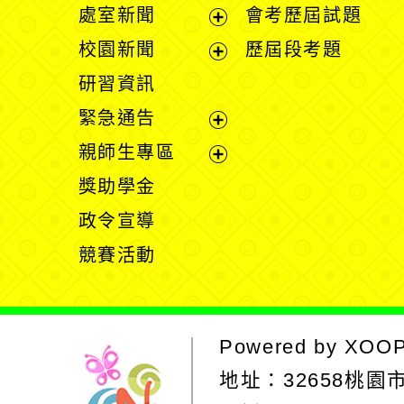
處室新聞
會考歷屆試題
展
校園新聞
歷屆段考題
開
展
研習資訊
選
開
緊急通告
單
選
展
親師生專區
單
開
展
獎助學金
選
開
政令宣導
單
選
競賽活動
單
Powered by
XOO
地址：
32658桃