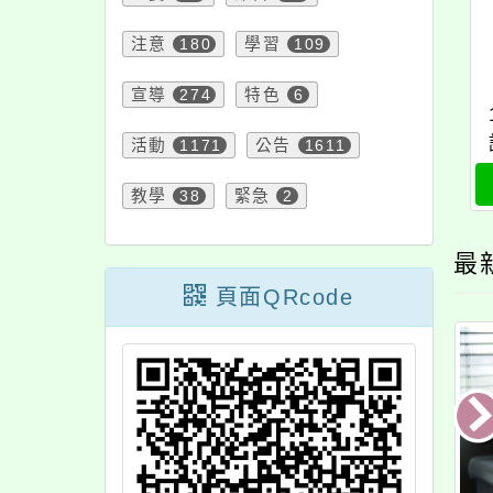
注意
180
學習
109
宣導
274
特色
6
活動
1171
公告
1611
教學
38
緊急
2
最
頁面QRcode