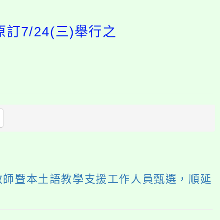
7/24(三)舉行之
開
啟
上
方
區
塊
代課教師暨本土語教學支援工作人員甄選，順延