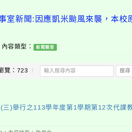
事室新聞:因應凱米颱風來襲，本校原訂
/ 內容類型：
新聞類型
瀏覽：723
搜尋
送出
4(三)舉行之113學年度第1學期第12次