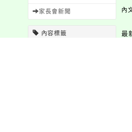
內
家長會新聞
內容標籤
最
注意
180
學習
109
重要
38
報名
1151
宣導
274
緊急
2
課程
152
公告
1611
告本校管理員職缺
轉知有關教師法第24
公
活動
1171
節日
10
甄選錄取名單
條第1項規定情形一案
1
特色
6
教學
38
資訊
337