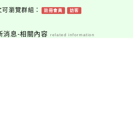
文可瀏覽群組：
註冊會員
訪客
新消息-相關內容
related information
告本校112學年度第
修正「桃園市政府推
學期第16次本土語教
動員工社團活動實施
學支援工作人員甄選
要點」第五點及其附
結果
表，並自114年4月1