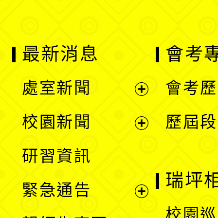
最新消息
會考
處室新聞
會考歷
展
校園新聞
歷屆段
開
展
研習資訊
選
開
瑞坪
緊急通告
單
選
展
校園巡