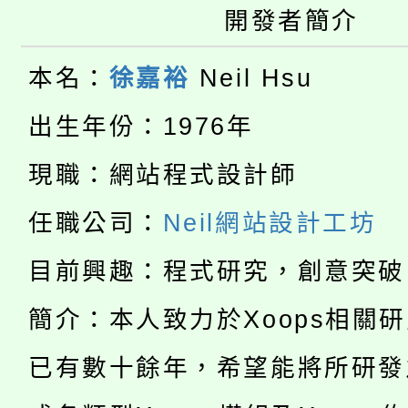
桃園市低收入戶享有免
田徑場及游泳池舉行。
開發者簡介
大園自造教育及科技中心
視費優惠，中低收入戶
本名：
徐嘉裕
Neil Hsu
大溪自造教育及科技中心
份教師增能研習
半價優惠，詳情可洽有
出生年份：1976年
淨零綠生活教案入校路
份教師研習
者。
現職：網站程式設計師
公告本校115學年度第1
會
任職公司：
Neil網站設計工坊
「本色祭」8/29、30
代理(課)教師甄選結果
目前興趣：程式研究，創意突破
8/21下午1時於龍潭區
場熱烈登場!
告(尚有缺額)
簡介：本人致力於Xoops相關
YOUNG桃局內行報名
徵才活動。
8月14至27日，桃園
已有數十餘年，希望能將所研發
局官網。