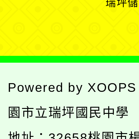
瑞坪儲
單
選
單
Powered by
XOOPS
園市立瑞坪國民中學
地址：
32658桃園市