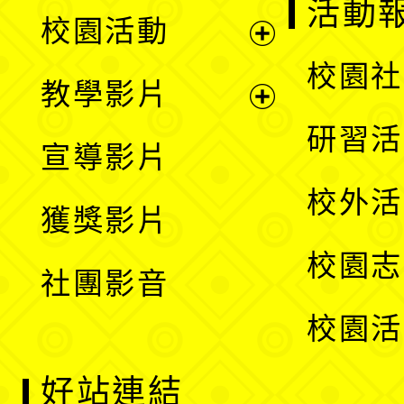
展
活動
校園活動
開
展
校園社
教學影片
選
開
展
研習活
宣導影片
單
選
開
校外活
獲獎影片
單
選
校園志
社團影音
單
校園活
好站連結