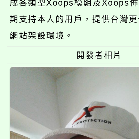
115年桃園市運動會8/1
成各類型Xoops模組及Xoops
開!
桃園市低收入戶享有免
田徑場及游泳池舉行。
期支持本人的用戶，提供台灣更
大園自造教育及科技中心
視費優惠，中低收入戶
網站架設環境。
大溪自造教育及科技中心
份教師增能研習
半價優惠，詳情可洽有
開發者相片
淨零綠生活教案入校路
份教師研習
者。
會