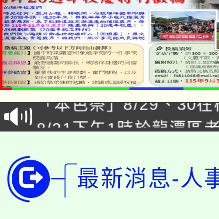
公告本校115學年度第1
「本色祭」8/29、30
代理(課)教師甄選結果
8/21下午1時於龍潭區
場熱烈登場!
告(尚有缺額)
YOUNG桃局內行報名
徵才活動。
8月14至27日，桃園
最新消息-人
局官網。
115年桃園市運動會8/1
開!