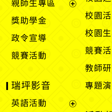
親師生專區
單
開
展
校園活
獎助學金
選
開
校園生
政令宣導
單
選
競賽活
競賽活動
單
教師研
瑞坪影音
專題演
英語活動