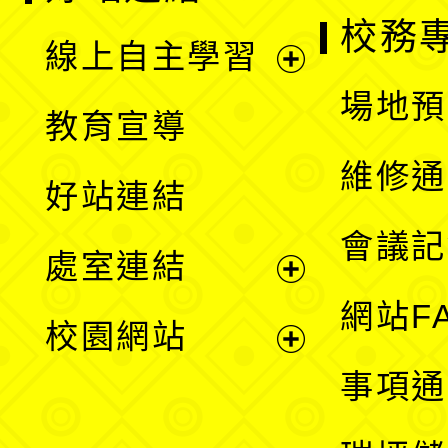
校務
線上自主學習
展
場地預
教育宣導
開
維修通
好站連結
選
會議記
處室連結
單
展
網站F
校園網站
開
展
事項通
選
開