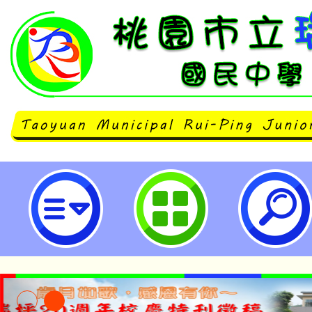
neilrpjhstyc網站設計者：徐嘉裕 N