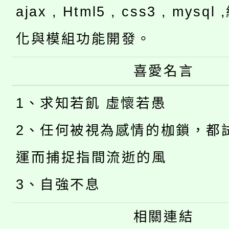
ajax , Html5 , css3 , mysq
化與模組功能開發。
喜愛名言
1、求知若飢 虛懷若愚
2、任何被視為感情的枷鎖，都
運而捕捉指間流逝的風
3、自強不息
相關連結