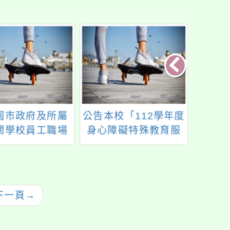
園市政府及所屬
公告本校「112學年度
行政
關學校員工職場
身心障礙特殊教育服
書函
防治與申訴作業
務方案」特教學生助
平等工
事項」自114年
理人員服務第2~5次甄
項規定
30日起停止適用
選簡章
並自1
下一頁
→