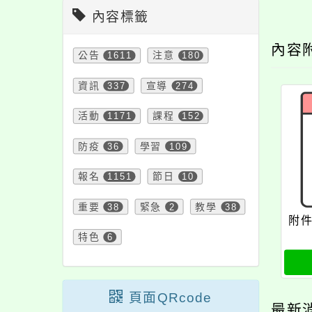
內容標籤
內容
公告
1611
注意
180
資訊
337
宣導
274
活動
1171
課程
152
防疫
36
學習
109
報名
1151
節日
10
重要
38
緊急
2
教學
38
附件
特色
6
頁面QRcode
最新