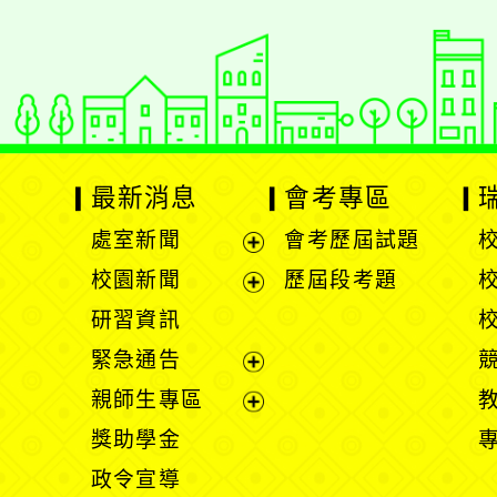
最新消息
會考專區
處室新聞
會考歷屆試題
展
校園新聞
歷屆段考題
開
展
研習資訊
選
開
緊急通告
單
選
展
親師生專區
單
開
展
獎助學金
選
開
政令宣導
單
選