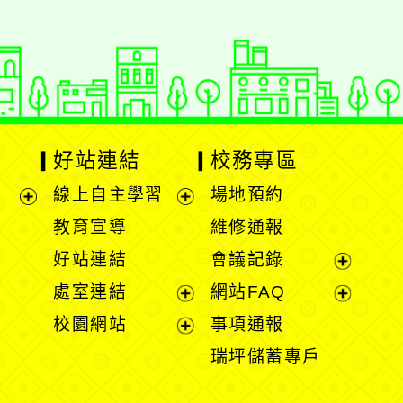
好站連結
校務專區
線上自主學習
場地預約
展
展
教育宣導
維修通報
開
開
好站連結
會議記錄
選
選
展
處室連結
網站FAQ
單
單
開
展
展
校園網站
事項通報
選
開
開
展
瑞坪儲蓄專戶
單
選
選
開
單
單
選