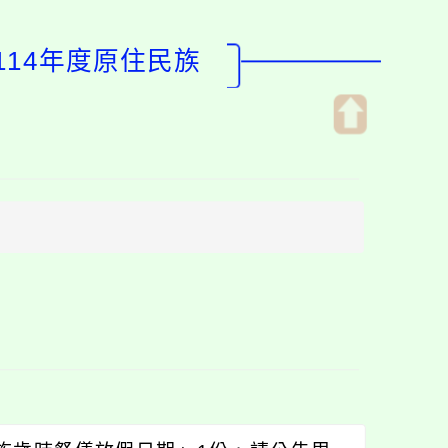
114年度原住民族
開
啟
上
方
區
塊