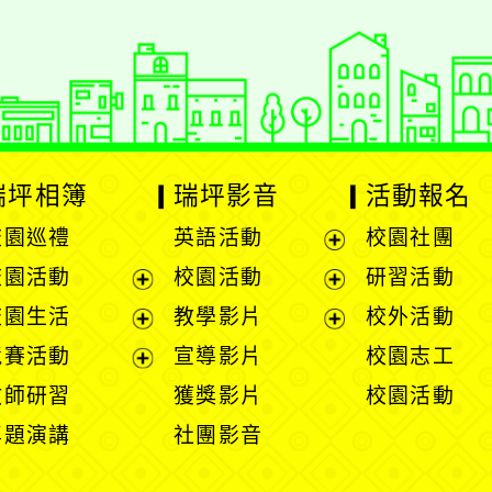
瑞坪相簿
瑞坪影音
活動報名
校園巡禮
英語活動
校園社團
展
校園活動
校園活動
研習活動
開
展
展
校園生活
教學影片
校外活動
選
開
開
展
展
競賽活動
宣導影片
校園志工
單
選
選
開
開
展
教師研習
獲獎影片
校園活動
單
單
選
選
開
專題演講
社團影音
單
單
選
單