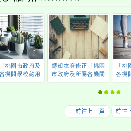
「桃園市政府及
轉知本府修正「桃園
「桃
各機關學校約用
市政府及所屬各機關
各機
員進用及管理要
學校員工職場霸凌防
霸凌
第三點，並自中
治與申 訴作業注意事
注意
國一百十五年一
項」第1點、第2點、
10月
月一日生效
第7點，並自114年2
←
前往上一頁
前往
月19日生效