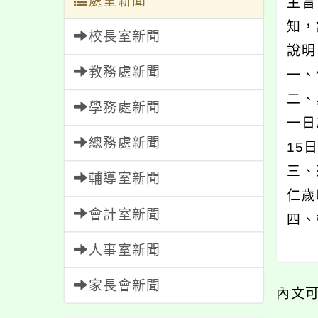
處室新聞
主旨
知，
校長室新聞
說
教務處新聞
一、
二、
學務處新聞
一日
總務處新聞
15
三、
輔導室新聞
仁歲
會計室新聞
四、
人事室新聞
家長會新聞
內文