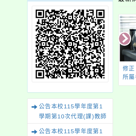
轉客家委員會修正
銓敘部函以，銓審互
修正
115年度客語能力
核實施辦法業經該
所屬
認證日程表」1份
部、審計部於民國114
人
年9月9日以部銓二字
點」
第11458573772號、
華民
公告本校115學年度第1
台審部一字第
學期第10次代理(課)教師
1140004106號令會同
甄選結果(尚有缺額)
修正發布
公告本校115學年度第1